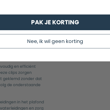
gelijkmatige
ct ontstaat tijdens
PAK JE KORTING
t de waterdoorstroming
uur van het product ten
Nee, ik wil geen korting
voudig en efficiënt
Deze clips zorgen
dt geklemd zonder dat
Volg de onderstaande
eidingen in het plafond
e waterleidingen en zorg