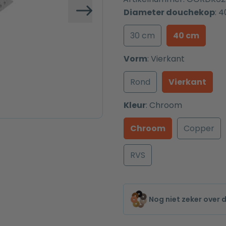
Diameter douchekop
:
4
Volgende
30 cm
40 cm
Vorm
:
Vierkant
Rond
Vierkant
Kleur
:
Chroom
Chroom
Copper
RVS
Nog niet zeker over 