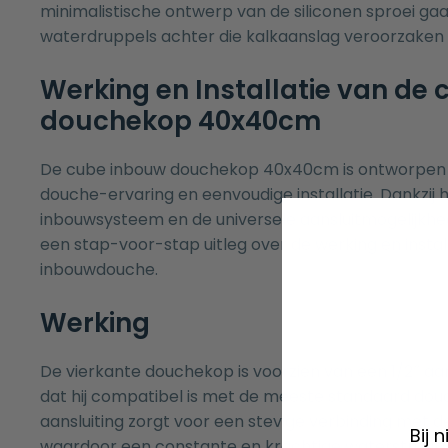
minimalistische ontwerp van de siliconen sproei gaat
waterdruppels achter die kalkaanslag veroorzaken
Werking en Installatie van de
douchekop 40x40cm
De cube inbouw douchekop 40x40cm is ontworpen 
douche-ervaring en eenvoudige installatie. Dankzij 
inbouwsysteem en de universele aansluitmogelijkhed
een stap-voor-stap uitleg over de werking en instal
inbouwdouche.
Werking
De vierkante douchekop is voorzien van een 1/2″ aa
dat hij compatibel is met de meeste standaard dou
aansluiting zorgt voor een stevige verbinding met 
Bij 
waardoor een constante en krachtige waterstraal