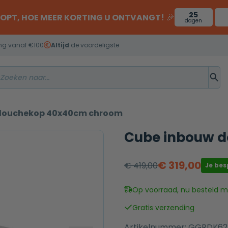
25
OOPT, HOE MEER KORTING U ONTVANGT!
🎉
dagen
ng vanaf €100
Altijd
de voordeligste
douchekop 40x40cm chroom
Cube inbouw 
€
319,00
€
419,00
Je be
Oorspronkelijke
Huidige
prijs
prijs
Op voorraad, nu besteld mo
was:
is:
Gratis verzending
€ 419,00.
€ 319,00.
Artikelnummer:
GGRDK62