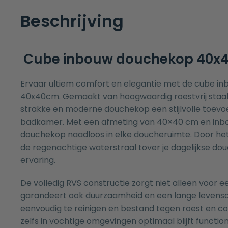
Beschrijving
Cube inbouw douchekop 40x
Ervaar ultiem comfort en elegantie met de cube i
40x40cm. Gemaakt van hoogwaardig roestvrij staal
strakke en moderne douchekop een stijlvolle toevo
badkamer. Met een afmeting van 40×40 cm en inb
douchekop naadloos in elke doucheruimte. Door he
de regenachtige waterstraal tover je dagelijkse do
ervaring.
De volledig RVS constructie zorgt niet alleen voor e
garandeert ook duurzaamheid en een lange levensd
eenvoudig te reinigen en bestand tegen roest en co
zelfs in vochtige omgevingen optimaal blijft functio