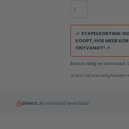
Cube
inbouw
douchekop
40x40cm
chroom
🎉
STAPELKORTING: HO
aantal
KOOPT, HOE MEER KOR
ONTVANGT!
🎉
Betaal veilig en vertrouwd.
Je kunt bij ons veilig betalen
Direct
uit voorraad leverbaar