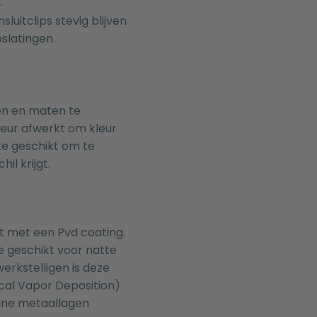
.
luitclips stevig blijven
oslatingen.
en en maten te
leur afwerkt om kleur
ate geschikt om te
il krijgt.
 met een Pvd coating.
 geschikt voor natte
rkstelligen is deze
cal Vapor Deposition)
unne metaallagen