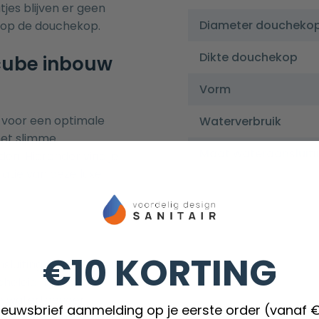
jes blijven er geen
Diameter doucheko
 op de douchekop.
Dikte douchekop
 cube inbouw
Vorm
voor een optimale
Waterverbruik
het slimme
Maat wateraansluiti
en. Hieronder vind je
latie van deze luxe
€10 KORTING
nsluiting wat betekent
cheleidingen. Deze
de watertoevoer
nieuwsbrief aanmelding op je eerste order (vanaf 
 wordt gegarandeerd.