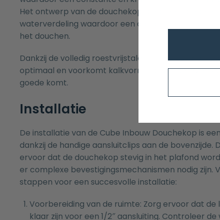
Het ontwerp van de douchekop biedt een brede en 
waterverdeling waardoor een aangenaam regeneffe
het douchen.
Dankzij de volledig roestvrijstalen constructie blijf
optimaal en voorkomt kalkvorming, wat de levensd
goede komt.
Installatie
De installatie van de Cube Inbouw Douchekop is een
dankzij de handige aansluitclips aan de bovenzijde. 
ervoor dat de douchekop stevig in het plafond wor
er complexe bevestigingsmechanismen nodig zijn. 
stappen voor een succesvolle installatie:
Voorbereiding van de ruimte: Zorg ervoor dat de l
klaar zijn voor een 1/2″ aansluiting. Controleer d