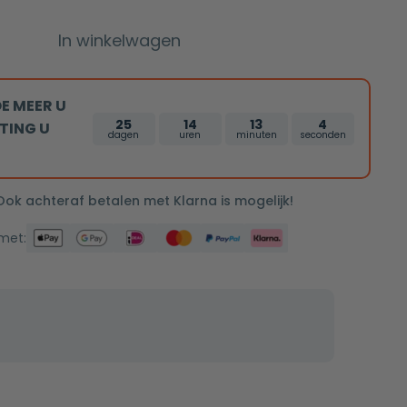
In winkelwagen
E MEER U
25
14
13
3
TING U
dagen
uren
minuten
seconden
 Ook achteraf betalen met Klarna is mogelijk!
 met: