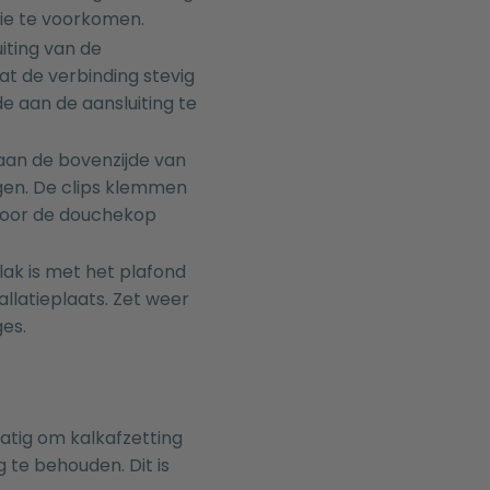
atie te voorkomen.
iting van de
at de verbinding stevig
 aan de aansluiting te
 aan de bovenzijde van
gen. De clips klemmen
door de douchekop
lak is met het plafond
llatieplaats. Zet weer
ges.
atig om kalkafzetting
te behouden. Dit is