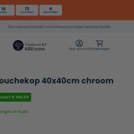
14
13
3
uren
minuten
seconden
Kennisbank
Zakelijk
Contact
Kleursamples bestellen
Outlet
Mijn account
Winkelwagen
douchekop 40x40cm chroom
spaart
€
100,00
rgen in huis!