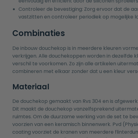
eenvoudig en efficient door de siliconen sproeiers
Controleer de bevestiging: Zorg ervoor dat de aans
vastzitten en controleer periodiek op mogelijke l
Combinaties
De inbouw douchekop is in meerdere kleuren vorm
verkrijgen. Alle douchekoppen worden in dezelfde k
verschil te voorkomen. Zo zijn alle artikelen uiterm
combineren met elkaar zonder dat u een kleur versch
Materiaal
De douchekop gemaakt van Rvs 304 en is afgewerkt
Dit maakt de douchekop vanzelfsprekend uitermate
ruimtes. Om de duurzame werking van de set te bewe
voorzien van een keramisch binnenwerk. Pvd (Physi
coating voorziet de kranen van meerdere flinterd