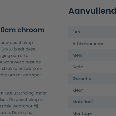
Aanvullend
40cm chroom
EAN
nbouw douchekop
Artikelnummer
 (RVS) biedt deze
Merk
eging aan elke
ouwontwerp past de
Serie
t strakke ontwerp en
uche om tot een spa-
Garantie
Kleur
en luxe uitstraling maar
uur. De douchekop is
Materiaal
rrosie waardoor hij
neren. Dankzij het
Montage