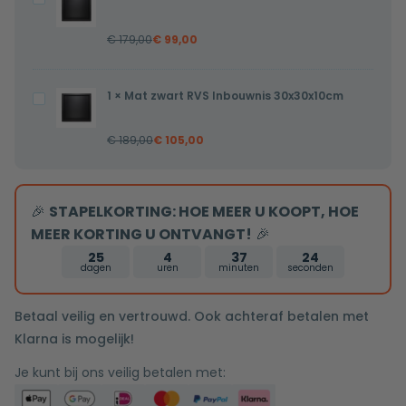
rooster
met
Zwart
flens
€
179,00
€
99,00
RVS
80x7x6,7cm
Inbouwnis
gesloten
30x30x7cm
1
×
Mat zwart RVS Inbouwnis 30x30x10cm
Mat
rooster
zwart
€
189,00
€
105,00
RVS
Inbouwnis
30x30x10cm
🎉
STAPELKORTING: HOE MEER U KOOPT, HOE
MEER KORTING U ONTVANGT!
🎉
25
4
37
24
dagen
uren
minuten
seconden
Betaal veilig en vertrouwd. Ook achteraf betalen met
Klarna is mogelijk!
Je kunt bij ons veilig betalen met: