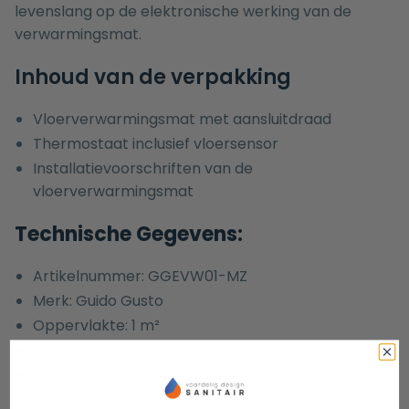
levenslang op de elektronische werking van de
verwarmingsmat.
Inhoud van de verpakking
Vloerverwarmingsmat met aansluitdraad
Thermostaat inclusief vloersensor
Installatievoorschriften van de
vloerverwarmingsmat
Technische Gegevens:
Artikelnummer: GGEVW01-MZ
Merk: Guido Gusto
Oppervlakte: 1 m²
Vermogen: 160 Watt
Materiaal: Teflon/ PFTE
Breedte: 50 cm