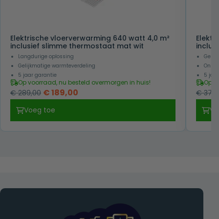
Elektrische vloerverwarming 640 watt 4,0 m²
Elektr
inclusief slimme thermostaat mat wit
inclus
Langdurige oplossing
Gelij
Gelijkmatige warmteverdeling
Onzic
5 jaar garantie
5 jaa
Op voorraad, nu besteld overmorgen in huis!
Op v
Oorspronkelijke
Huidige
€
189,00
€
289,00
€
379,
prijs
prijs
Voeg toe
Vo
was:
is:
€ 289,00.
€ 189,00.