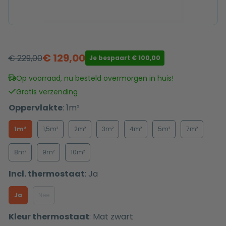
€
129,00
€
229,00
Je bespaart
€
100,00
Oorspronkelijke
Huidige
prijs
prijs
Op voorraad, nu besteld overmorgen in huis!
was:
is:
Gratis verzending
€ 229,00.
€ 129,00.
Oppervlakte
:
1m²
1m²
1,5m²
2m²
3m²
4m²
5m²
7m²
8m²
9m²
10m²
Incl. thermostaat
:
Ja
Ja
Nee
Kleur thermostaat
:
Mat zwart