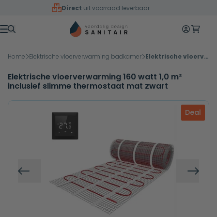
Overslaan naar inhoud
Direct
uit voorraad leverbaar
Mijn accoun
Winkelw
Menu
Home
Elektrische vloerverwarming badkamer
Elektrische vloerverwarming 160 watt 1,0 m² inclusief slimme thermostaat mat zwart
Elektrische vloerverwarming 160 watt 1,0 m²
inclusief slimme thermostaat mat zwart
Deal
Vorige
Volg