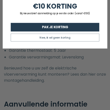
Lengte: 200 cm
€10 KORTING
Dikte van de mat: 2 mm
Bij nieuwsbrief aanmelding op je eerste order (vanaf €100)
Werkspanning: 220-230V AC, 50Hz
Kleur thermostaat: Mat zwart
PAK JE KORTING
Inclusief thermostaat: Ja
Inclusief vloersensor: Ja
Nee, ik wil geen korting
Keurmerk: CE
Garantie thermostaat: 5 Jaar
Garantie verwarmingsmat: Levenslang
Benieuwd hoe u uw zelf de elektrische
vloerverwarming kunt monteren? Lees dan hier onze
montagehandleiding.
Aanvullende informatie