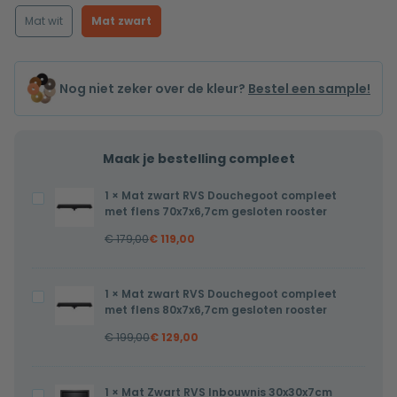
Mat wit
Mat zwart
Nog niet zeker over de kleur?
Bestel een sample!
Maak je bestelling compleet
1
×
Mat zwart RVS Douchegoot compleet
Mat
met flens 70x7x6,7cm gesloten rooster
zwart
€
179,00
€
119,00
RVS
Douchegoot
compleet
1
×
Mat zwart RVS Douchegoot compleet
Mat
met
met flens 80x7x6,7cm gesloten rooster
zwart
flens
€
199,00
€
129,00
RVS
70x7x6,7cm
Douchegoot
gesloten
compleet
1
×
Mat Zwart RVS Inbouwnis 30x30x7cm
Mat