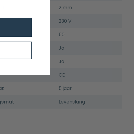
at
2 mm
230 V
50
Ja
Ja
CE
at
5 jaar
ngsmat
Levenslang