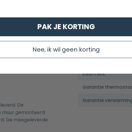
ign Sanitair zijn
Dikte verwarmingsm
verwarmingsdraad is
k andere bekende
Voltage
tte bestendig en blijven
PAK JE KORTING
leider zal de
Hz
reiken. Tevens heeft
t kan worden door
Incl. thermostaat
Nee, ik wil geen korting
Incl. vloersensor
erwarming uitgelegd?
Keurmerk
Garantie thermosta
Garantie verwarmi
leverd. De
de muur gemonteerd
rd. De meegeleverde