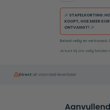
160
watt
1,0
🎉
STAPELKORTING: HO
m²
KOOPT, HOE MEER KOR
inclusief
ONTVANGT!
🎉
slimme
thermostaat
Betaal veilig en vertrouwd.
mat
Je kunt bij ons veilig betalen
wit
aantal
Direct
uit voorraad leverbaar
Aanvullend