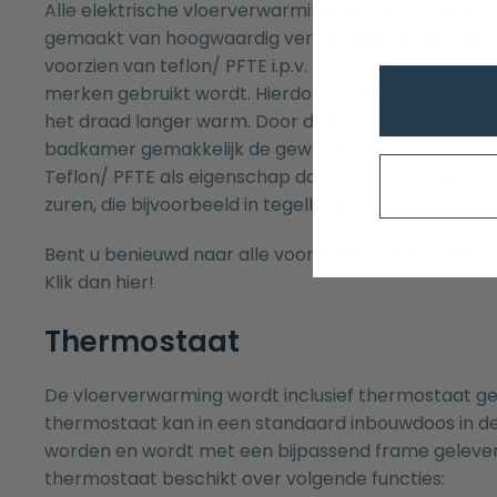
Alle elektrische vloerverwarmingen van Voordelig Des
gemaakt van hoogwaardig verwarmingsdraad. Het 
voorzien van teflon/ PFTE i.p.v. PVC, welke door oo
merken gebruikt wordt. Hierdoor is de draad zeer hi
het draad langer warm. Door de krachtige warmtege
badkamer gemakkelijk de gewenste temperatuur be
Teflon/ PFTE als eigenschap dat het niet aangetas
zuren, die bijvoorbeeld in tegellijmen zitten.
Bent u benieuwd naar alle voordelen van de vloerv
Klik dan
hier
!
Thermostaat
De vloerverwarming wordt inclusief thermostaat ge
thermostaat kan in een standaard inbouwdoos in 
worden en wordt met een bijpassend frame geleve
thermostaat beschikt over volgende functies: