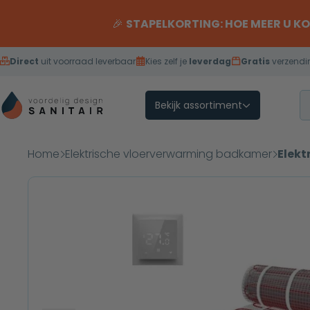
Overslaan naar inhoud
🎉
STAPELKORTING: HOE MEER U K
Direct
uit voorraad leverbaar
Kies zelf je
leverdag
Gratis
verzendi
Bekijk assortiment
Home
Elektrische vloerverwarming badkamer
Elekt