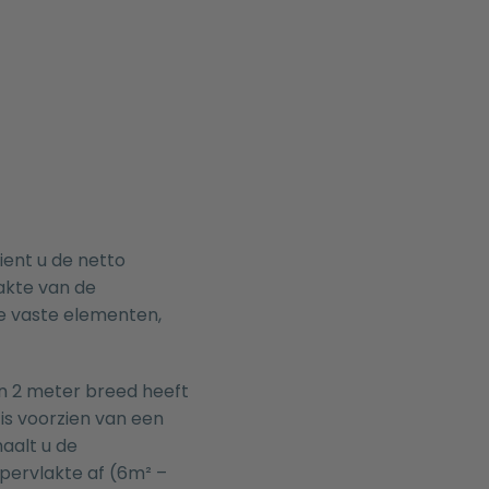
ent u de netto
akte van de
e vaste elementen,
n 2 meter breed heeft
is voorzien van een
aalt u de
pervlakte af (6m² –