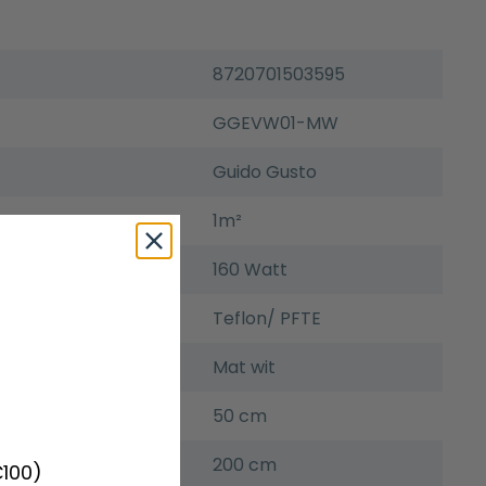
8720701503595
GGEVW01-MW
Guido Gusto
1m²
160 Watt
Teflon/ PFTE
Mat wit
50 cm
200 cm
€100)