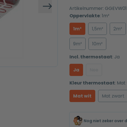
Artikelnummer:
GGEVW0
Volgende
Oppervlakte
:
1m²
1m²
1,5m²
2m²
9m²
10m²
Incl. thermostaat
:
Ja
Ja
Nee
Kleur thermostaat
:
Mat 
Mat wit
Mat zwart
Nog niet zeker over 