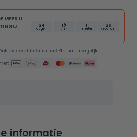
E MEER U
24
19
1
19
TING U
dagen
uren
minuten
seconden
 Ook achteraf betalen met Klarna is mogelijk!
 met:
e informatie