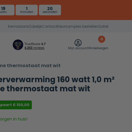
19
1
19
uren
minuten
seconden
Kennisbank
Zakelijk
Contact
Kleursamples bestellen
Outlet
0
Mijn account
Winkelwagen
imme thermostaat mat wit
oerverwarming 160 watt 1,0 m²
me thermostaat mat wit
spaart
€
100,00
rgen in huis!