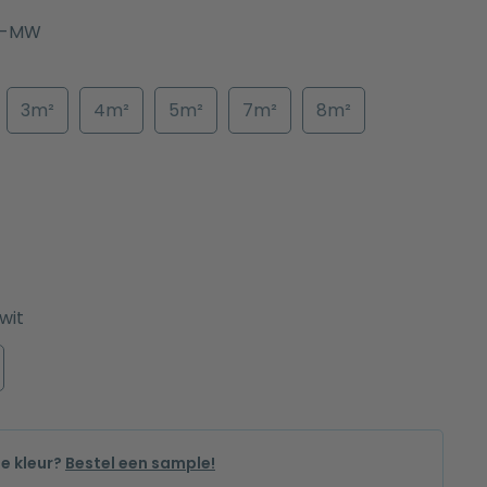
1-MW
3m²
4m²
5m²
7m²
8m²
wit
de kleur?
Bestel een sample!