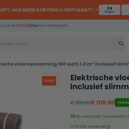
24
OOPT, HOE MEER KORTING U ONTVANGT!
🎉
dagen
ng vanaf €100
Altijd
de voordeligste
rische vloerverwarming 160 watt 1,0 m² inclusief sl
Elektrische vl
Deal
inclusief slim
€
109,00
€
209,00
Je be
Oorspronkelijke
Huidige
prijs
prijs
Op voorraad, nu besteld mo
was:
is:
Gratis verzending
€ 209,00.
€ 109,00.