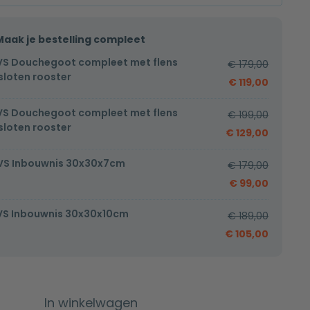
Maak je bestelling compleet
VS Douchegoot compleet met flens
€
179,00
loten rooster
€
119,00
VS Douchegoot compleet met flens
€
199,00
loten rooster
€
129,00
VS Inbouwnis 30x30x7cm
€
179,00
€
99,00
VS Inbouwnis 30x30x10cm
€
189,00
€
105,00
In winkelwagen