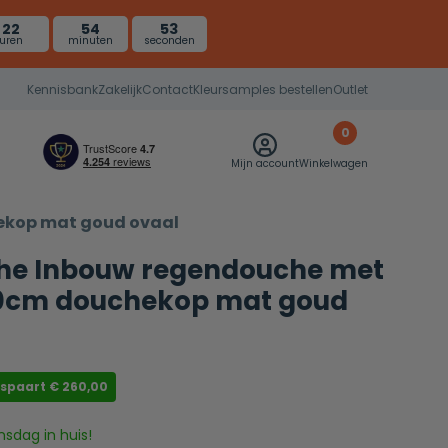
22
54
52
uren
minuten
seconden
Kennisbank
Zakelijk
Contact
Kleursamples bestellen
Outlet
0
Mijn account
Winkelwagen
ekop mat goud ovaal
he Inbouw regendouche met
20cm douchekop mat goud
espaart
€
260,00
nsdag in huis!