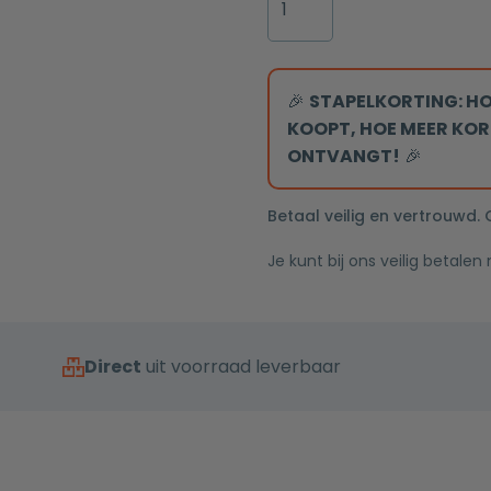
Inbouw
goud
regendouche
met
met
wateraansluiting
plafond
🎉
STAPELKORTING: HO
1/2"
arm
KOOPT, HOE MEER KOR
20cm
ONTVANGT!
🎉
douchekop
mat
Betaal veilig en vertrouwd.
goud
Je kunt bij ons veilig betalen
ovaal
aantal
Direct
uit voorraad leverbaar