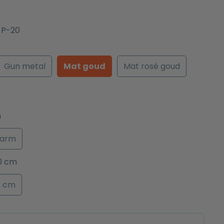
-P-20
Gun metal
Mat goud
Mat rosé goud
m
arm
0 cm
0 cm