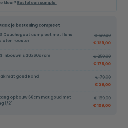
de kleur?
Bestel een sample!
Maak je bestelling compleet
S Douchegoot compleet met flens
€
189,00
loten rooster
€
129,00
S Inbouwnis 30x60x7cm
€
259,00
€
175,00
ak mat goud Rond
€
79,00
€
39,00
stang opbouw 66cm mat goud met
€
189,00
g 1/2"
€
109,00