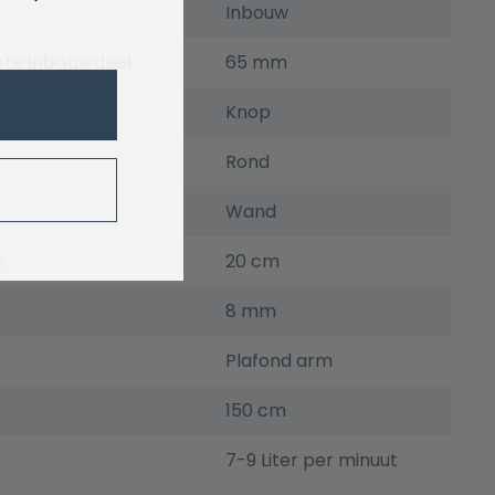
Inbouw
pte inbouwdeel
65 mm
Knop
Rond
Wand
p
20 cm
8 mm
Plafond arm
150 cm
7-9 Liter per minuut