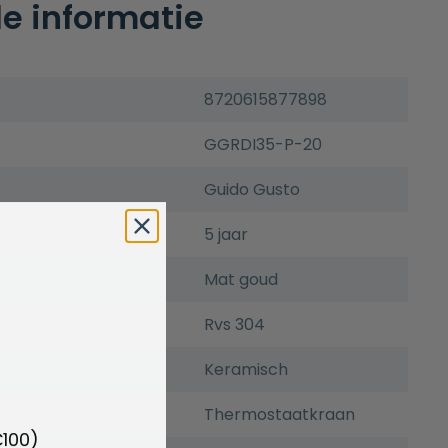
e informatie
8720615877898
GGRDI35-P-20
Guido Gusto
5 jaar
Mat goud
Rvs 304
Keramisch
Thermostaatkraan
€100)