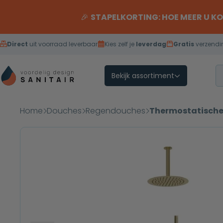
Overslaan naar inhoud
🎉
STAPELKORTING: HOE MEER U K
Direct
uit voorraad leverbaar
Kies zelf je
leverdag
Gratis
verzendi
Bekijk assortiment
Home
Douches
Regendouches
Thermostatische