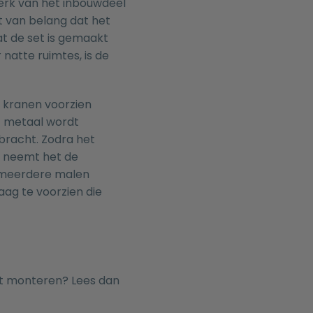
erk van het inbouwdeel
et van belang dat het
dat de set is gemaakt
natte ruimtes, is de
t kranen voorzien
t metaal wordt
racht. Zodra het
 neemt het de
t meerdere malen
aag te voorzien die
nt monteren? Lees dan