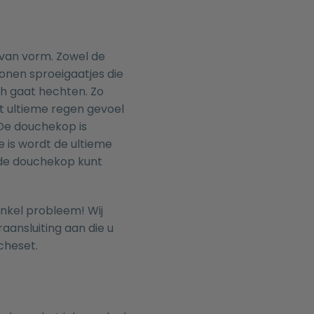
van vorm. Zowel de
onen sproeigaatjes die
ch gaat hechten. Zo
et ultieme regen gevoel
De douchekop is
 is wordt de ultieme
 de douchekop kunt
enkel probleem! Wij
raansluiting
aan die u
cheset.