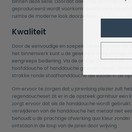
binnen deze serie. Doordat alles met dezelfde kleur
geproduceerd wordt voorkomt u kleur verschil en kun
ruimte de moderne look doorzetten.
Kwaliteit
Door de eenvoudige en soepele bediening door de k
het binnenwerk kunt u de gewenste temperatuur ins
eengreeps bediening. Via de omstel richting kunt u 
hoofddouche of handdouche gebruikt wordt. De ha
strakke ronde staafhanddouche die subtiel in de ops
Om ervoor te zorgen dat u jarenlang plezier zult h
regendoucheset zit er in de opsteek garnituur een ku
zorgt ervoor dat als de handdouche wordt gebruikt b
verwijderen van de handdouche het metaal niet een
behoudt u de prachtige afwerking qua kleur zonder 
ontstaan in de loop van de jaren door wrijving.