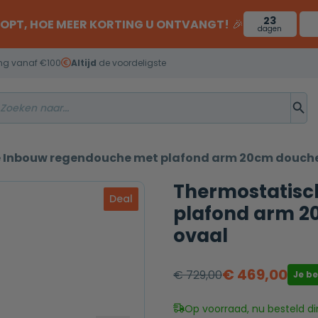
23
OOPT, HOE MEER KORTING U ONTVANGT!
🎉
dagen
ng vanaf €100
Altijd
de voordeligste
 Inbouw regendouche met plafond arm 20cm douch
Thermostatisc
Deal
plafond arm 
ovaal
€
469,00
€
729,00
Je b
Oorspronkelijke
Huidige
prijs
prijs
Op voorraad, nu besteld di