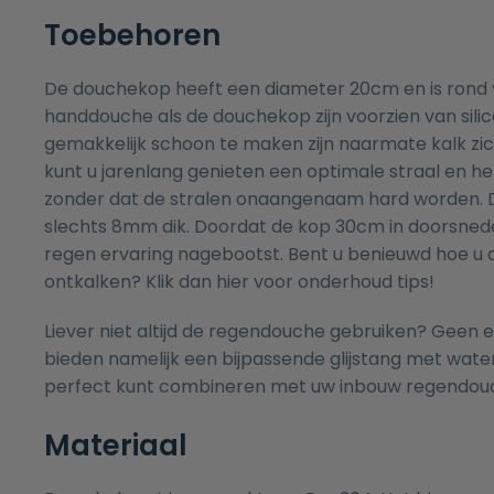
Toebehoren
De douchekop heeft een diameter 20cm en is rond 
handdouche als de douchekop zijn voorzien van silic
gemakkelijk schoon te maken zijn naarmate kalk zi
kunt u jarenlang genieten een optimale straal en h
zonder dat de stralen onaangenaam hard worden. 
slechts 8mm dik. Doordat de kop 30cm in doorsnede
regen ervaring nagebootst. Bent u benieuwd hoe u
ontkalken? Klik dan
hier
voor onderhoud tips!
Liever niet altijd de regendouche gebruiken? Geen 
bieden namelijk een bijpassende
glijstang met wate
perfect kunt combineren met uw inbouw regendou
Materiaal