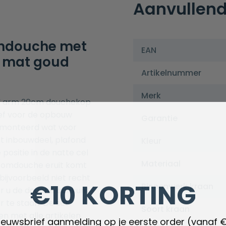
Aanvullend
endouche met
EAN
 mat goud
Artikelnummer
Merk
d arm 20cm douchekop
ief voor de opbouw
Garantie
emonteerd wat voor
het inbouwdeel, plafond
Kleur
ositie in de natte cel
Materiaal
roomdouche eruit komt
bijvoorbeeld niet recht
€10 KORTING
Binnenwerk kraan
 u de douche aankunt
 te staan. De set
Soort kraan
en met alle artikelen
nieuwsbrief aanmelding op je eerste order (vanaf 