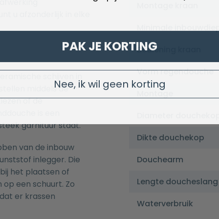
 afwerking
Montage kraan
t u afzonderlijk in elke
Minimale inbouwdie
PAK JE KORTING
Bediening kraan
Vorm regendouche
eramische schijven in
Nee, ik wil geen korting
tellen middels de
Montage
kiezen of de
nddouche is een
Diameter doucheko
teek garnituur staat.
Dikte douchekop
ebben van de inbouw
nststof inlegger. Die
Douchearm
ij het plaatsen of
Lengte doucheslang
 op een schuurt. Zo
dat er krassen
Waterverbruik