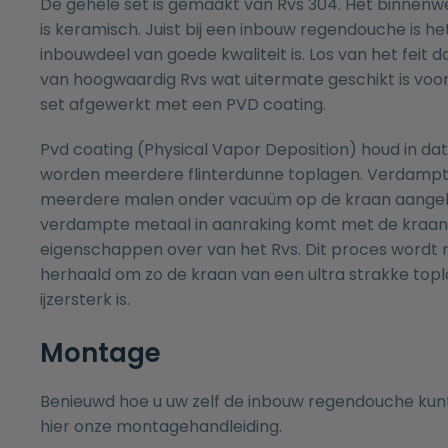
De gehele set is gemaakt van Rvs 304. Het binnenw
is keramisch. Juist bij een inbouw regendouche is h
inbouwdeel van goede kwaliteit is. Los van het feit 
van hoogwaardig Rvs wat uitermate geschikt is voor 
set afgewerkt met een PVD coating.
Pvd coating (Physical Vapor Deposition) houd in da
worden meerdere flinterdunne toplagen. Verdamp
meerdere malen onder vacuüm op de kraan aangeb
verdampte metaal in aanraking komt met de kraan
eigenschappen over van het Rvs. Dit proces word
herhaald om zo de kraan van een ultra strakke topl
ijzersterk is.
Montage
Benieuwd hoe u uw zelf de inbouw regendouche ku
hier onze
montagehandleiding.