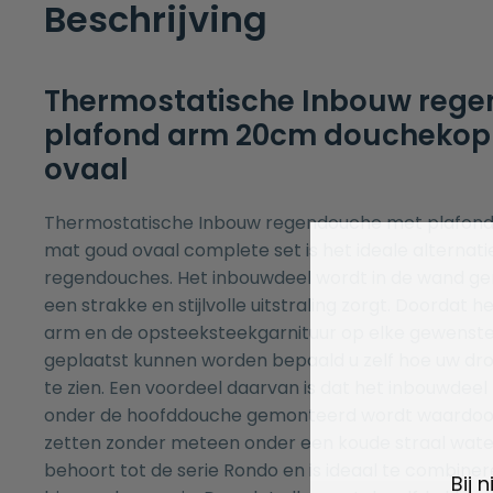
Beschrijving
Thermostatische Inbouw reg
plafond arm 20cm douchekop
ovaal
Thermostatische Inbouw regendouche met plafon
mat goud ovaal complete set is het ideale alternat
regendouches. Het inbouwdeel wordt in de wand g
een strakke en stijlvolle uitstraling zorgt. Doordat 
arm en de opsteeksteekgarnituur op elke gewenste p
geplaatst kunnen worden bepaald u zelf hoe uw d
te zien. Een voordeel daarvan is dat het inbouwdeel 
onder de hoofddouche gemonteerd wordt waardoor
zetten zonder meteen onder een koude straal water
behoort tot de serie Rondo en is ideaal te combiner
Bij 