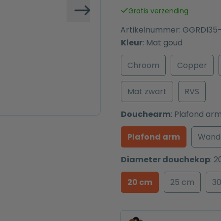
was:
is:
Gratis verzending
€ 729,00.
€ 469,00.
Volgende
Artikelnummer:
GGRDI35
Kleur
:
Mat goud
Chroom
Copper
Mat zwart
RVS
Douchearm
:
Plafond ar
Plafond arm
Wand
Diameter douchekop
:
2
20 cm
25 cm
3