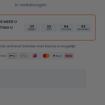
In winkelwagen
E MEER U
23
22
54
52
TING U
dagen
uren
minuten
seconden
 Ook achteraf betalen met Klarna is mogelijk!
 met: