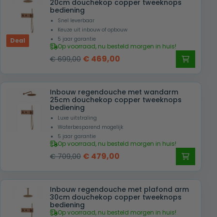
20cm douchekop copper tweeknops
bediening
Snel leverbaar
Keuze uit inbouw of opbouw
5 jaar garantie
Deal
Op voorraad, nu besteld morgen in huis!
Oorspronkelijke
Huidige
€
469,00
€
699,00
prijs
prijs
was:
is:
Inbouw regendouche met wandarm
€ 699,00.
€ 469,00.
25cm douchekop copper tweeknops
bediening
Luxe uitstraling
Waterbesparend mogelijk
5 jaar garantie
Op voorraad, nu besteld morgen in huis!
Oorspronkelijke
Huidige
€
479,00
€
709,00
prijs
prijs
was:
is:
Inbouw regendouche met plafond arm
€ 709,00.
€ 479,00.
30cm douchekop copper tweeknops
bediening
Op voorraad, nu besteld morgen in huis!