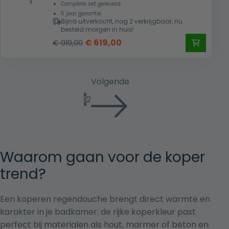
Complete set geleverd
5 jaar garantie
Bijna uitverkocht, nog 2 verkrijgbaar, nu
besteld morgen in huis!
Oorspronkelijke
Huidige
€
619,00
€
919,00
prijs
prijs
was:
is:
€ 919,00.
€ 619,00.
Volgende
1
2
Waarom gaan voor de koper
trend?
Een koperen regendouche brengt direct warmte en
karakter in je badkamer: de rijke koperkleur past
perfect bij materialen als hout, marmer of beton en