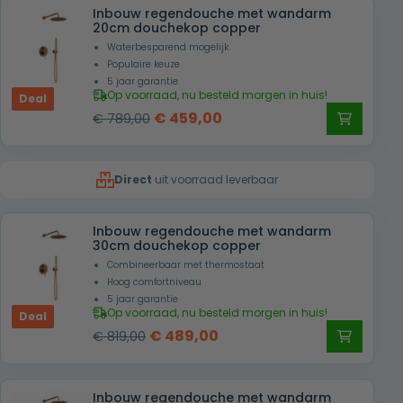
Inbouw regendouche met wandarm
€ 819,00.
€ 489,00.
20cm douchekop copper
Waterbesparend mogelijk
Populaire keuze
5 jaar garantie
Op voorraad, nu besteld morgen in huis!
Deal
Oorspronkelijke
Huidige
€
459,00
€
789,00
prijs
prijs
was:
is:
Direct
uit voorraad leverbaar
€ 789,00.
€ 459,00.
Inbouw regendouche met wandarm
30cm douchekop copper
Combineerbaar met thermostaat
Hoog comfortniveau
5 jaar garantie
Op voorraad, nu besteld morgen in huis!
Deal
Oorspronkelijke
Huidige
€
489,00
€
819,00
prijs
prijs
was:
is:
Inbouw regendouche met wandarm
€ 819,00.
€ 489,00.