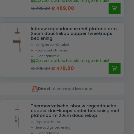
Op voorraad, nu besteld morgen in huis!
Oorspronkelijke
Huidige
€
469,00
€
799,00
prijs
prijs
was:
is:
Inbouw regendouche met plafond arm
€ 799,00.
€ 469,00.
25cm douchekop copper tweeknops
bediening
Veilig en comfortabel
Hoog comfortniveau
5 jaar garantie
Op voorraad, nu besteld morgen in huis!
Oorspronkelijke
Huidige
€
479,00
€
709,00
prijs
prijs
was:
is:
Direct
uit voorraad leverbaar
€ 709,00.
€ 479,00.
Thermostatische inbouw regendouche
copper drie-knops onder bediening met
plafondarm 20cm douchekop
Populaire keuze
Eenvoudige bediening
5 jaar garantie