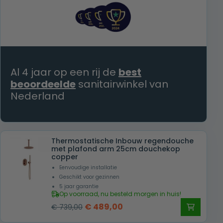
Al 4 jaar op een rij de
best
beoordeelde
sanitairwinkel van
Nederland
Thermostatische Inbouw regendouche
met plafond arm 25cm douchekop
copper
Eenvoudige installatie
Geschikt voor gezinnen
5 jaar garantie
Op voorraad, nu besteld morgen in huis!
Oorspronkelijke
Huidige
€
489,00
€
739,00
prijs
prijs