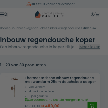
Overslaan naar inhoud
Direct
uit voorraad leverbaar
Mijn accoun
Winkelw
Menu
Home
Douches
Regendouches
Inbouw regendouches
Inbouw regendouche koper
Inbouw regendouche koper
Een inbouw regendouche in koper tilt je
Meer lezen
badkamer naar een hoger niveau dankzij
de warme glow van messing en de
strakke, naadloze integratie in wand of
1 - 23 van 30 producten
plafond. Of je kiest voor een 20, 25 of 30
cm koperen douchekop, de rijke
Thermostatische Inbouw regendouche
met wandarm 25cm douchekop copper
koperfinish vormt een opvallend
Veel verkocht
designstatement dat elk sanitairontwerp
Makkelijk te bedienen
versterkt.
5 jaar garantie
Op voorraad, nu besteld morgen in huis!
Oorspronkelijke
Huidige
€
489,00
€
739,00