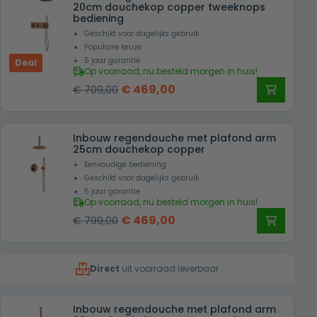
20cm douchekop copper tweeknops
bediening
Geschikt voor dagelijks gebruik
Populaire keuze
5 jaar garantie
Deal
Op voorraad, nu besteld morgen in huis!
Oorspronkelijke
Huidige
€
469,00
€
709,00
prijs
prijs
was:
is:
Inbouw regendouche met plafond arm
€ 709,00.
€ 469,00.
25cm douchekop copper
Eenvoudige bediening
Geschikt voor dagelijks gebruik
5 jaar garantie
Op voorraad, nu besteld morgen in huis!
Oorspronkelijke
Huidige
€
469,00
€
799,00
prijs
prijs
was:
is:
Direct
uit voorraad leverbaar
€ 799,00.
€ 469,00.
Inbouw regendouche met plafond arm