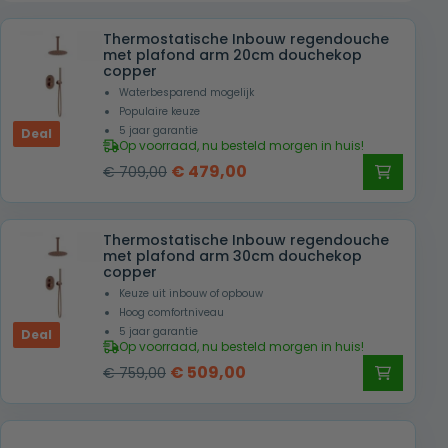
Thermostatische Inbouw regendouche
met plafond arm 20cm douchekop
copper
Waterbesparend mogelijk
Populaire keuze
5 jaar garantie
Deal
Op voorraad, nu besteld morgen in huis!
Oorspronkelijke
Huidige
€
479,00
€
709,00
prijs
prijs
was:
is:
Thermostatische Inbouw regendouche
€ 709,00.
€ 479,00.
met plafond arm 30cm douchekop
copper
Keuze uit inbouw of opbouw
Hoog comfortniveau
5 jaar garantie
Deal
Op voorraad, nu besteld morgen in huis!
Oorspronkelijke
Huidige
€
509,00
€
759,00
prijs
prijs
was:
is:
€ 759,00.
€ 509,00.