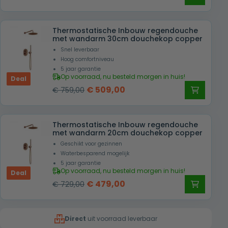
prijs
prijs
was:
is:
Thermostatische Inbouw regendouche
€ 739,00.
€ 489,00.
met wandarm 30cm douchekop copper
Snel leverbaar
Hoog comfortniveau
5 jaar garantie
Op voorraad, nu besteld morgen in huis!
Deal
Oorspronkelijke
Huidige
€
509,00
€
759,00
prijs
prijs
was:
is:
Thermostatische Inbouw regendouche
€ 759,00.
€ 509,00.
met wandarm 20cm douchekop copper
Geschikt voor gezinnen
Waterbesparend mogelijk
5 jaar garantie
Op voorraad, nu besteld morgen in huis!
Deal
Oorspronkelijke
Huidige
€
479,00
€
729,00
prijs
prijs
was:
is:
Direct
uit voorraad leverbaar
€ 729,00.
€ 479,00.