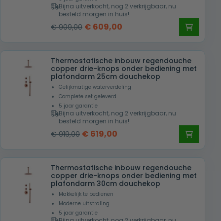
Bijna uitverkocht, nog 2 verkrijgbaar, nu
besteld morgen in huis!
Oorspronkelijke
Huidige
€
609,00
€
909,00
prijs
prijs
was:
is:
Thermostatische inbouw regendouche
€ 909,00.
€ 609,00.
copper drie-knops onder bediening met
plafondarm 25cm douchekop
Gelijkmatige waterverdeling
Complete set geleverd
5 jaar garantie
Bijna uitverkocht, nog 2 verkrijgbaar, nu
besteld morgen in huis!
Oorspronkelijke
Huidige
€
619,00
€
919,00
prijs
prijs
was:
is:
Thermostatische inbouw regendouche
€ 919,00.
€ 619,00.
copper drie-knops onder bediening met
plafondarm 30cm douchekop
Makkelijk te bedienen
Moderne uitstraling
5 jaar garantie
Bijna uitverkocht, nog 2 verkrijgbaar, nu