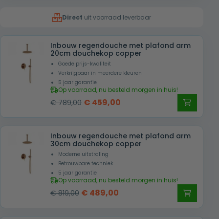
was:
is:
Direct
uit voorraad leverbaar
€ 739,00.
€ 489,00.
Inbouw regendouche met plafond arm
20cm douchekop copper
Goede prijs-kwaliteit
Verkrijgbaar in meerdere kleuren
5 jaar garantie
Op voorraad, nu besteld morgen in huis!
Oorspronkelijke
Huidige
€
459,00
€
789,00
prijs
prijs
was:
is:
Inbouw regendouche met plafond arm
€ 789,00.
€ 459,00.
30cm douchekop copper
Moderne uitstraling
Betrouwbare techniek
5 jaar garantie
Op voorraad, nu besteld morgen in huis!
Oorspronkelijke
Huidige
€
489,00
€
819,00
prijs
prijs
was:
is: