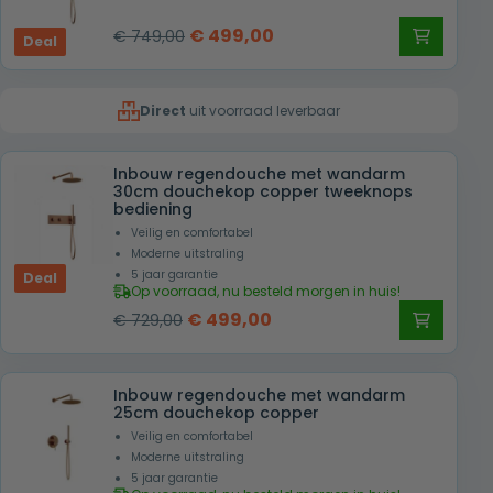
Oorspronkelijke
Huidige
€
499,00
€
749,00
Deal
prijs
prijs
was:
is:
Direct
uit voorraad leverbaar
€ 749,00.
€ 499,00.
Inbouw regendouche met wandarm
30cm douchekop copper tweeknops
bediening
Veilig en comfortabel
Moderne uitstraling
5 jaar garantie
Deal
Op voorraad, nu besteld morgen in huis!
Oorspronkelijke
Huidige
€
499,00
€
729,00
prijs
prijs
was:
is:
Inbouw regendouche met wandarm
€ 729,00.
€ 499,00.
25cm douchekop copper
Veilig en comfortabel
Moderne uitstraling
5 jaar garantie