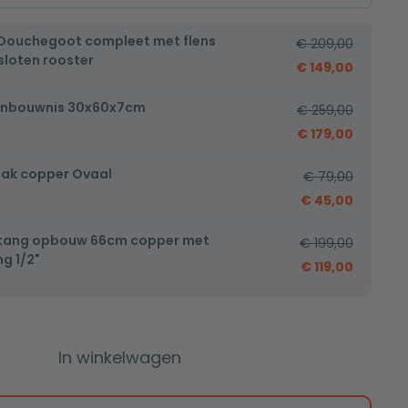
Douchegoot compleet met flens
€
209,00
loten rooster
€
149,00
Inbouwnis 30x60x7cm
€
259,00
€
179,00
ak copper Ovaal
€
79,00
€
45,00
stang opbouw 66cm copper met
€
199,00
g 1/2"
€
119,00
In winkelwagen