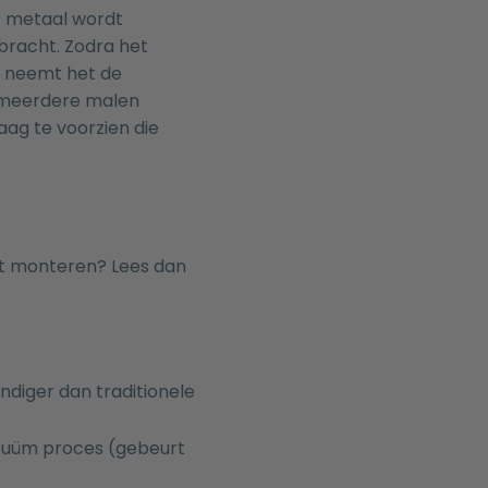
t metaal wordt
racht. Zodra het
 neemt het de
t meerdere malen
aag te voorzien die
nt monteren? Lees dan
ndiger dan traditionele
vacuüm proces (gebeurt