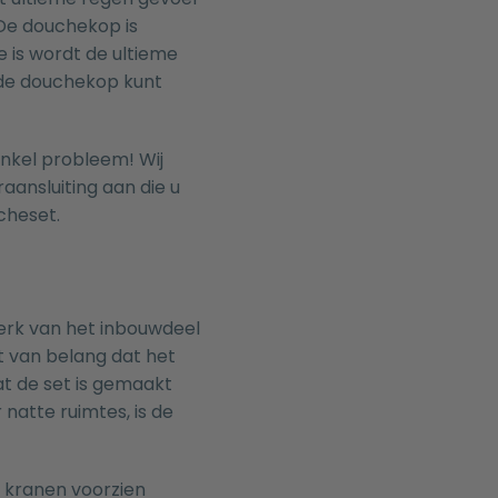
De douchekop is
 is wordt de ultieme
 de douchekop kunt
enkel probleem! Wij
raansluiting
aan die u
cheset.
erk van het inbouwdeel
et van belang dat het
dat de set is gemaakt
natte ruimtes, is de
t kranen voorzien