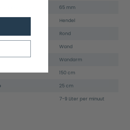
pte inbouwdeel
65 mm
Hendel
Rond
Wand
Wandarm
150 cm
p
25 cm
7-9 Liter per minuut