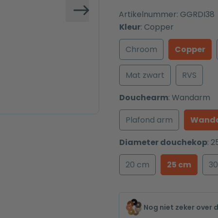
Artikelnummer:
GGRDI38
Volgende
Kleur
:
Copper
Chroom
Copper
Mat zwart
RVS
Douchearm
:
Wandarm
Plafond arm
Wand
Diameter douchekop
:
2
20 cm
25 cm
3
Nog niet zeker over 