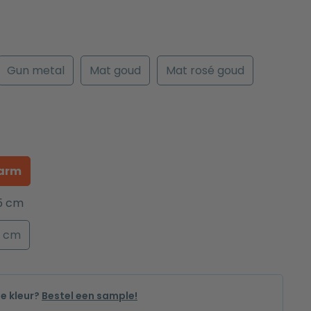
Gun metal
Mat goud
Mat rosé goud
arm
5 cm
0 cm
de kleur?
Bestel een sample!