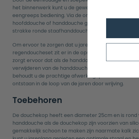
het binnenwerk kunt u de gewenste temperatuur ins
eengreeps bediening. Via de omstel richting kunt u 
hoofddouche of handdouche gebruikt wordt. De ha
strakke ronde staafhanddouche die subtiel in de ops
Om ervoor te zorgen dat u jarenlang plezier zult h
regendoucheset zit er in de opsteek garnituur een ku
zorgt ervoor dat als de handdouche wordt gebruikt b
verwijderen van de handdouche het metaal niet een
behoudt u de prachtige afwerking qua kleur zonder 
ontstaan in de loop van de jaren door wrijving.
Toebehoren
De douchekop heeft een diameter 25cm en is rond 
handdouche als de douchekop zijn voorzien van silic
gemakkelijk schoon te maken zijn naarmate kalk zi
kunt u jarenlang genieten een optimale straal en h