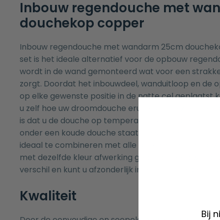
Inbouw regendouche met wa
douchekop copper
Inbouw regendouche met wandarm 25cm douchek
set is het ideale alternatief voor de opbouw regen
wordt in de wand gemonteerd wat voor een strakke en
zorgt. Doordat het inbouwdeel, wanduitloop en de 
op elke gewenste positie in de natte cel geplaats
u zelf hoe uw droomdouche eruit komt te zien. Een 
is dat u de douche op temperatuur kunt laten komen
onder een koude douche staat. De set behoort tot d
ideaal te combineren met alle artikelen binnen deze
met dezelfde kleur afwerking geproduceerd wordt 
verschil en kunt u afzonderlijk in elke ruimte de mo
Kwaliteit
Bij 
Door de eenvoudige en soepele bediening door de k