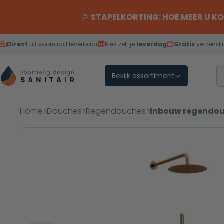
Overslaan naar inhoud
🎉
STAPELKORTING: HOE MEER U K
Direct
uit voorraad leverbaar
Kies zelf je
leverdag
Gratis
verzendi
Bekijk assortiment
Home
Douches
Regendouches
Inbouw regendo