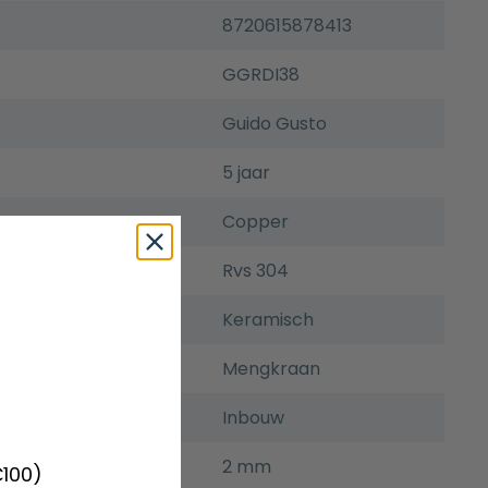
8720615878413
GGRDI38
Guido Gusto
5 jaar
Copper
Rvs 304
Keramisch
Mengkraan
Inbouw
2 mm
€100)