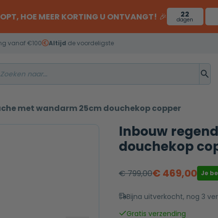
22
OOPT, HOE MEER KORTING U ONTVANGT!
🎉
dagen
ng vanaf €100
Altijd
de voordeligste
uche met wandarm 25cm douchekop copper
Inbouw regen
douchekop co
€
469,00
€
799,00
Je b
Oorspronkelijke
Huidige
prijs
prijs
Bijna uitverkocht, nog 3 ver
was:
is:
Gratis verzending
€ 799,00.
€ 469,00.