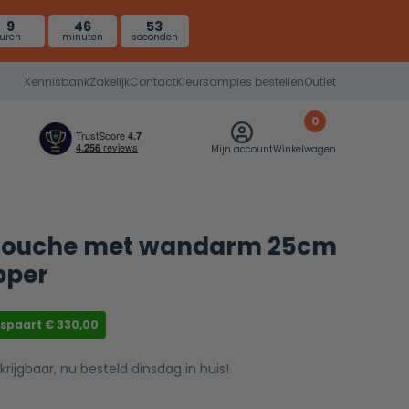
9
46
52
uren
minuten
seconden
Kennisbank
Zakelijk
Contact
Kleursamples bestellen
Outlet
0
Mijn account
Winkelwagen
douche met wandarm 25cm
pper
espaart
€
330,00
krijgbaar, nu besteld dinsdag in huis!