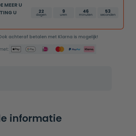
E MEER U
22
9
46
52
TING U
dagen
uren
minuten
seconden
 Ook achteraf betalen met Klarna is mogelijk!
 met:
e informatie