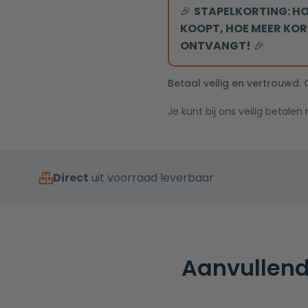
25cm
🎉
STAPELKORTING: HO
douchekop
KOOPT, HOE MEER KOR
copper
ONTVANGT!
🎉
aantal
Betaal veilig en vertrouwd.
Je kunt bij ons veilig betalen
Direct
uit voorraad leverbaar
Aanvullend