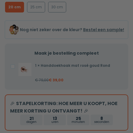
20 cm
25 cm
30 cm
Nog niet zeker over de kleur?
Bestel een sample!
Maak je bestelling compleet
1
×
Handdoekhaak mat rosé goud Rond
Handdoekhaak
mat
€
79,00
€
39,00
rosé
goud
Rond
🎉
STAPELKORTING: HOE MEER U KOOPT, HOE
MEER KORTING U ONTVANGT!
🎉
21
13
25
7
dagen
uren
minuten
seconden