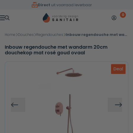
Overslaan naar inhoud
Direct
uit voorraad leverbaar
0
Mijn accoun
Winkelw
Menu
Home
Douches
Regendouches
Inbouw regendouche met wandarm 20cm douchekop mat rosé goud ovaal
Inbouw regendouche met wandarm 20cm
douchekop mat rosé goud ovaal
Deal
Vorige
Volg