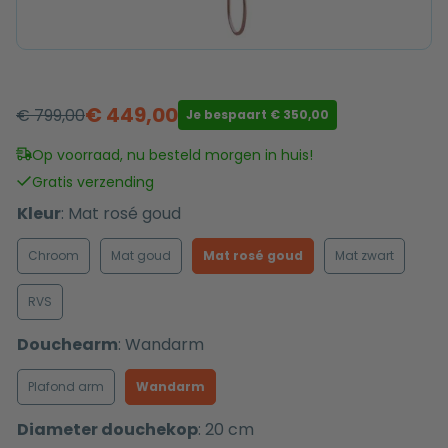
€
449,00
€
799,00
Je bespaart
€
350,00
Oorspronkelijke
Huidige
prijs
prijs
Op voorraad, nu besteld morgen in huis!
was:
is:
Gratis verzending
€ 799,00.
€ 449,00.
Kleur
:
Mat rosé goud
Chroom
Mat goud
Mat rosé goud
Mat zwart
RVS
Douchearm
:
Wandarm
Plafond arm
Wandarm
Diameter douchekop
:
20 cm