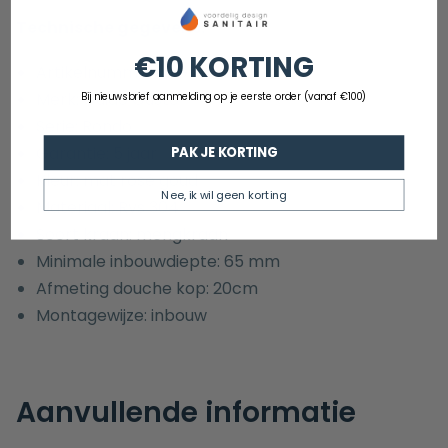
Technische gegevens:
€10 KORTING
Artikelnummer: GGRDI31-20
Merk: Guido Gusto
Bij nieuwsbrief aanmelding op je eerste order (vanaf €100)
Serie: Rondo
Garantie: 5 jaar
PAK JE KORTING
Kleur: mat rosé goud
Nee, ik wil geen korting
Materiaal: Rvs 304
Soort kraan: mengkraan
Minimale inbouwdiepte: 65 mm
Afmeting douche kop: 20cm
Montagewijze: inbouw
Aanvullende informatie