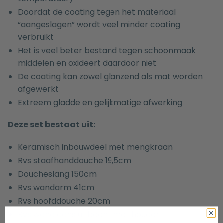
Doordat de coating tegen het materiaal
“aangeslagen” wordt veel minder coating
verbruikt
Het is veel beter bestand tegen schoonmaak
middelen en oxideert daardoor niet
De coating kan zowel glanzend als mat worden
afgewerkt
Extreem gladde en gelijkmatige afwerking
Deze set bestaat uit:
Keramisch inbouwdeel met mengkraan
Rvs staafhanddouche 19,5cm
Doucheslang 150cm
Rvs wandarm 41cm
Rvs hoofddouche 20cm
Rvs wand aansluitbocht met houder