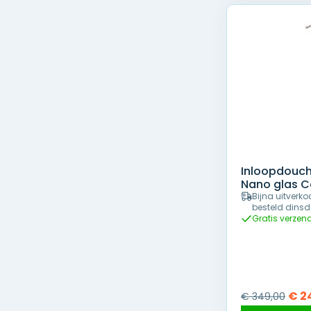
Inloopdouc
Nano glas Co
Bijna uitverko
besteld dinsd
Gratis verzen
Oors
€
2
€
349,00