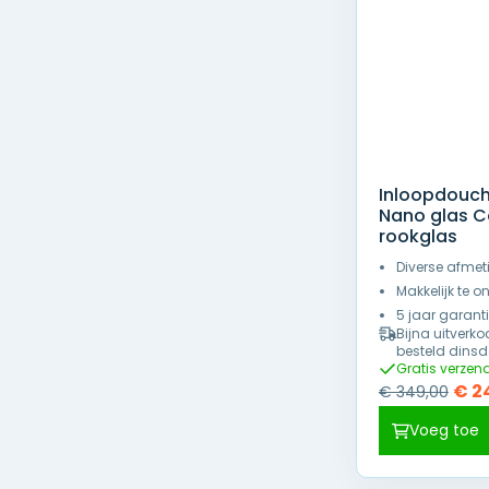
Inloopdouc
Nano glas Co
rookglas
Diverse afmet
Makkelijk te 
5 jaar garant
Bijna uitverko
besteld dinsd
Gratis verzen
Oors
€
2
€
349,00
prijs
Voeg toe
was:
€ 34