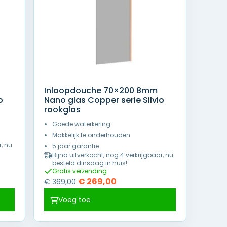
Inloopdouche 70×200 8mm
o
Nano glas Copper serie Silvio
rookglas
Goede waterkering
Makkelijk te onderhouden
r, nu
5 jaar garantie
Bijna uitverkocht, nog 4 verkrijgbaar, nu
besteld dinsdag in huis!
Gratis verzending
Oorspronkelijke
Huidige
€
269,00
€
369,00
prijs
prijs
Voeg toe
was:
is:
€ 369,00.
€ 269,00.