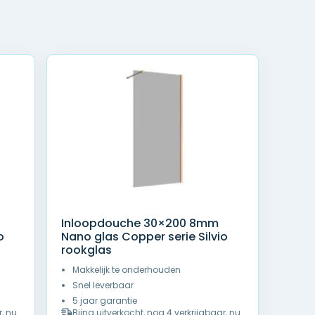
Inloopdouche 30×200 8mm
o
Nano glas Copper serie Silvio
rookglas
Makkelijk te onderhouden
Snel leverbaar
5 jaar garantie
r, nu
Bijna uitverkocht, nog 4 verkrijgbaar, nu