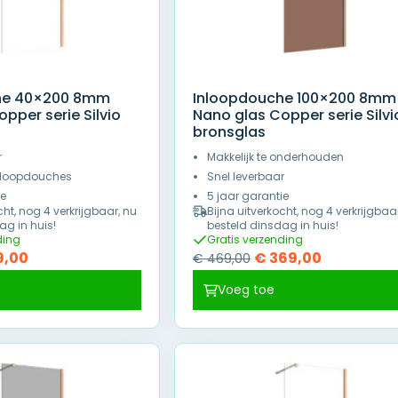
he 40×200 8mm
Inloopdouche 100×200 8mm
pper serie Silvio
Nano glas Copper serie Silvi
bronsglas
r
Makkelijk te onderhouden
inloopdouches
Snel leverbaar
ie
5 jaar garantie
cht, nog 4 verkrijgbaar, nu
Bijna uitverkocht, nog 4 verkrijgbaa
ag in huis!
besteld dinsdag in huis!
ding
Gratis verzending
pronkelijke
Huidige
Oorspronkelijke
Huidige
9,00
€
369,00
€
469,00
prijs
prijs
prijs
Voeg toe
is:
was:
is:
,00.
€ 219,00.
€ 469,00.
€ 369,00.