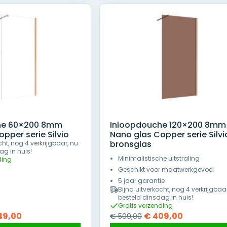
he 60×200 8mm
Inloopdouche 120×200 8mm
pper serie Silvio
Nano glas Copper serie Silvi
bronsglas
cht, nog 4 verkrijgbaar, nu
ag in huis!
Minimalistische uitstraling
ding
Geschikt voor maatwerkgevoel
5 jaar garantie
Bijna uitverkocht, nog 4 verkrijgbaa
besteld dinsdag in huis!
Gratis verzending
pronkelijke
Huidige
Oorspronkelijke
Huidige
49,00
€
409,00
€
509,00