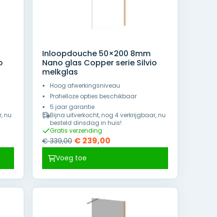
Inloopdouche 50×200 8mm
o
Nano glas Copper serie Silvio
melkglas
Hoog afwerkingsniveau
Profielloze opties beschikbaar
5 jaar garantie
r, nu
Bijna uitverkocht, nog 4 verkrijgbaar, nu
besteld dinsdag in huis!
Gratis verzending
Oorspronkelijke
Huidige
€
239,00
€
339,00
prijs
prijs
Voeg toe
was:
is:
€ 339,00.
€ 239,00.