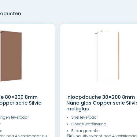
producten
he 80×200 8mm
Inloopdouche 30×200 8mm
pper serie Silvio
Nano glas Copper serie Silvi
melkglas
ingen leverbaar
Snel leverbaar
r
Goede waterkering
ie
5 jaar garantie
cht, nog 4 verkrijgbaar, nu
Bijna uitverkocht, nog 4 verkrijgbaa