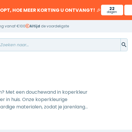
22
OOPT, HOE MEER KORTING U ONTVANGT!
🎉
dagen
ng vanaf €100
Altijd
de voordeligste
en? Met een douchewand in koperkleur
er in huis. Onze koperkleurige
ige materialen, zodat je jarenlang
malistische inloopdouche of een praktische
de oplossing voor jouw badkamer. Ontdek
 een hoger niveau tilt.