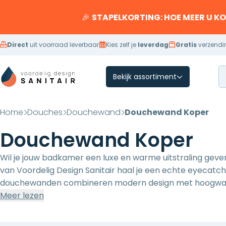
Overslaan naar inhoud
🎉
STAPELKORTING: HOE MEER U K
Direct
uit voorraad leverbaar
Kies zelf je
leverdag
Gratis
verzendi
Bekijk assortiment
Home
Douches
Douchewand
Douchewand Koper
Douchewand Koper
Wil je jouw badkamer een luxe en warme uitstraling gev
van Voordelig Design Sanitair haal je een echte eyecatch
douchewanden combineren modern design met hoogwaard
geniet van stijlvol comfort. Of je nu kiest voor een mini
Meer lezen
opstelling met zijwand, bij ons vind je altijd een passen
het assortiment en ervaar hoe koper jouw badkamer naar