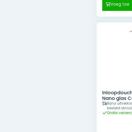
prijs
Voeg toe
was:
€ 34
Inloopdouc
Nano glas Co
Bijna uitverko
besteld dinsd
Gratis verzen