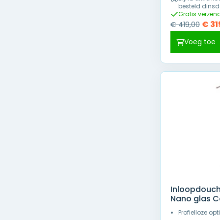
besteld dinsd
Gratis verzen
Oors
€
31
€
419,00
prijs
Voeg toe
was:
€ 41
Inloopdouc
Nano glas Co
Profielloze op