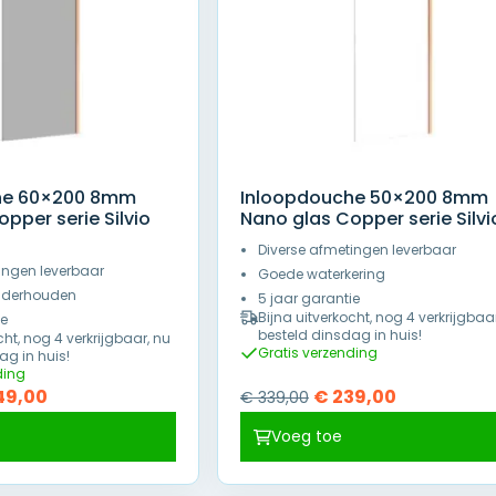
he 60×200 8mm
Inloopdouche 50×200 8mm
pper serie Silvio
Nano glas Copper serie Silvi
Diverse afmetingen leverbaar
ingen leverbaar
Goede waterkering
onderhouden
5 jaar garantie
Bijna uitverkocht, nog 4 verkrijgbaa
ie
besteld dinsdag in huis!
cht, nog 4 verkrijgbaar, nu
Gratis verzending
ag in huis!
ding
pronkelijke
Huidige
Oorspronkelijke
Huidige
49,00
€
239,00
€
339,00
prijs
prijs
prijs
Voeg toe
is:
was:
is:
9,00.
€ 249,00.
€ 339,00.
€ 239,00.