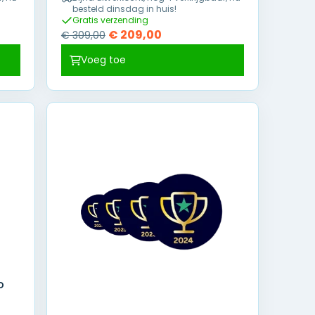
besteld dinsdag in huis!
Gratis verzending
Oorspronkelijke
Huidige
€
209,00
€
309,00
prijs
prijs
Voeg toe
was:
is:
€ 309,00.
€ 209,00.
o