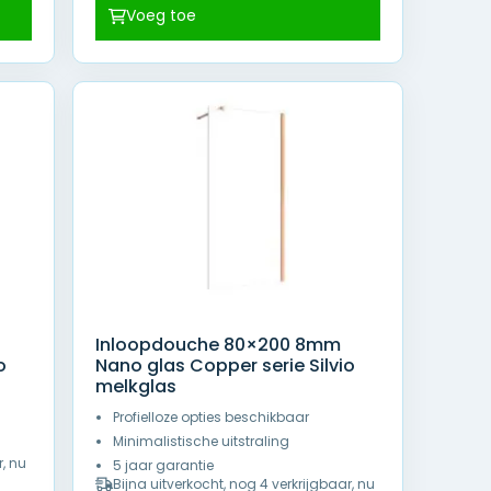
prijs
prijs
Voeg toe
was:
is:
€ 369,00.
€ 269,00.
Inloopdouche 80×200 8mm
o
Nano glas Copper serie Silvio
melkglas
Profielloze opties beschikbaar
Minimalistische uitstraling
r, nu
5 jaar garantie
Bijna uitverkocht, nog 4 verkrijgbaar, nu