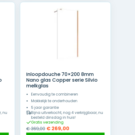
Inloopdouche 70×200 8mm
o
Nano glas Copper serie Silvio
melkglas
Eenvoudig te combineren
Makkelijk te onderhouden
5 jaar garantie
r, nu
Bijna uitverkocht, nog 4 verkrijgbaar, nu
besteld dinsdag in huis!
Gratis verzending
Oorspronkelijke
Huidige
€
269,00
€
369,00