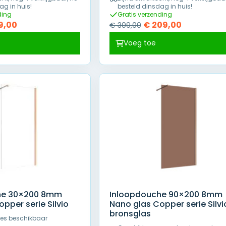
ag in huis!
besteld dinsdag in huis!
ding
Gratis verzending
pronkelijke
Huidige
Oorspronkelijke
Huidige
9,00
€
209,00
€
309,00
prijs
prijs
prijs
Voeg toe
is:
was:
is:
9,00.
€ 319,00.
€ 309,00.
€ 209,00.
he 30×200 8mm
Inloopdouche 90×200 8mm
pper serie Silvio
Nano glas Copper serie Silvi
bronsglas
ties beschikbaar