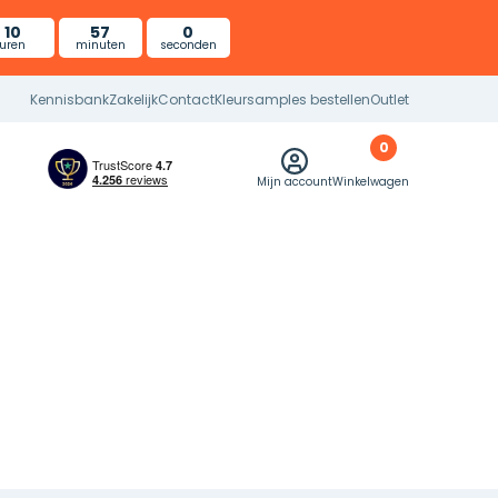
10
57
0
uren
minuten
seconden
Kennisbank
Zakelijk
Contact
Kleursamples bestellen
Outlet
0
Mijn account
Winkelwagen