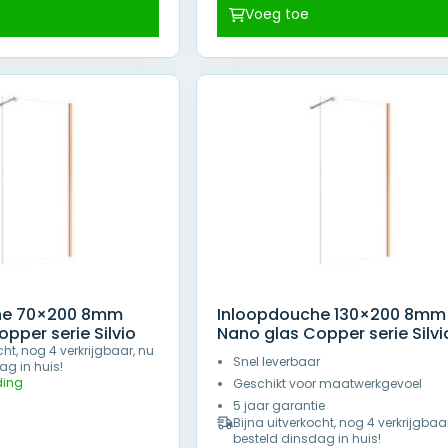
prijs
prijs
prijs
Voeg toe
is:
was:
is:
9,00.
€ 249,00.
€ 509,00.
€ 409,00.
he 70×200 8mm
Inloopdouche 130×200 8mm
pper serie Silvio
Nano glas Copper serie Silvi
cht, nog 4 verkrijgbaar, nu
Snel leverbaar
ag in huis!
ding
Geschikt voor maatwerkgevoel
5 jaar garantie
Bijna uitverkocht, nog 4 verkrijgbaa
besteld dinsdag in huis!