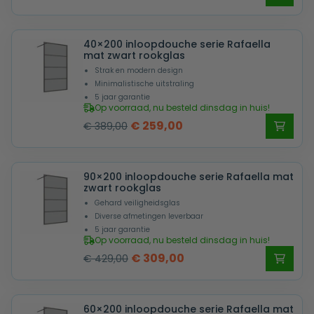
prijs
prijs
was:
is:
40×200 inloopdouche serie Rafaella
€ 399,00.
€ 269,00.
mat zwart rookglas
Strak en modern design
Minimalistische uitstraling
5 jaar garantie
Op voorraad, nu besteld dinsdag in huis!
Oorspronkelijke
Huidige
€
259,00
€
389,00
prijs
prijs
was:
is:
90×200 inloopdouche serie Rafaella mat
€ 389,00.
€ 259,00.
zwart rookglas
Gehard veiligheidsglas
Diverse afmetingen leverbaar
5 jaar garantie
Op voorraad, nu besteld dinsdag in huis!
Oorspronkelijke
Huidige
€
309,00
€
429,00
prijs
prijs
was:
is:
60×200 inloopdouche serie Rafaella mat
€ 429,00.
€ 309,00.