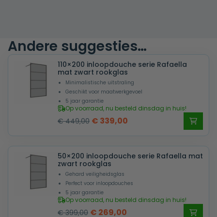
Andere suggesties…
110×200 inloopdouche serie Rafaella
mat zwart rookglas
Minimalistische uitstraling
Geschikt voor maatwerkgevoel
5 jaar garantie
Op voorraad, nu besteld dinsdag in huis!
Oorspronkelijke
Huidige
€
339,00
€
449,00
prijs
prijs
was:
is:
50×200 inloopdouche serie Rafaella mat
€ 449,00.
€ 339,00.
zwart rookglas
Gehard veiligheidsglas
Perfect voor inloopdouches
5 jaar garantie
Op voorraad, nu besteld dinsdag in huis!
Oorspronkelijke
Huidige
€
269,00
€
399,00