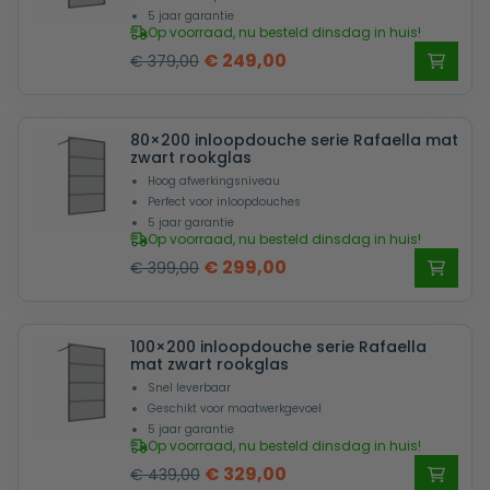
5 jaar garantie
Op voorraad, nu besteld dinsdag in huis!
Oorspronkelijke
Huidige
€
249,00
€
379,00
prijs
prijs
was:
is:
80×200 inloopdouche serie Rafaella mat
€ 379,00.
€ 249,00.
zwart rookglas
Hoog afwerkingsniveau
Perfect voor inloopdouches
5 jaar garantie
Op voorraad, nu besteld dinsdag in huis!
Oorspronkelijke
Huidige
€
299,00
€
399,00
prijs
prijs
was:
is:
100×200 inloopdouche serie Rafaella
€ 399,00.
€ 299,00.
mat zwart rookglas
Snel leverbaar
Geschikt voor maatwerkgevoel
5 jaar garantie
Op voorraad, nu besteld dinsdag in huis!
Oorspronkelijke
Huidige
€
329,00
€
439,00