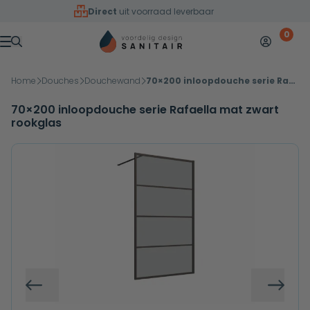
Overslaan naar inhoud
Direct
uit voorraad leverbaar
0
Mijn accoun
Winkelw
Menu
Home
Douches
Douchewand
70×200 inloopdouche serie Rafaella mat zwart rookglas
70×200 inloopdouche serie Rafaella mat zwart
rookglas
Vorige
Volg