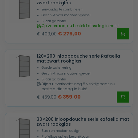
zwart rookglas
Eenvoudig te combineren
Geschikt voor maatwerkgevoel
5 jaar garantie
Op voorraad, nu besteld dinsdag in huis!
Oorspronkelijke
Huidige
€
279,00
€
409,00
prijs
prijs
was:
is:
120×200 inloopdouche serie Rafaella
€ 409,00.
€ 279,00.
mat zwart rookglas
Goede waterkering
Geschikt voor maatwerkgevoel
5 jaar garantie
Bijna uitverkocht, nog 5 verkrijgbaar, nu
besteld dinsdag in huis!
Oorspronkelijke
Huidige
€
359,00
€
459,00
prijs
prijs
was:
is:
30×200 inloopdouche serie Rafaella mat
€ 459,00.
€ 359,00.
zwart rookglas
Strak en modern design
Profielloze opties beschikbaar