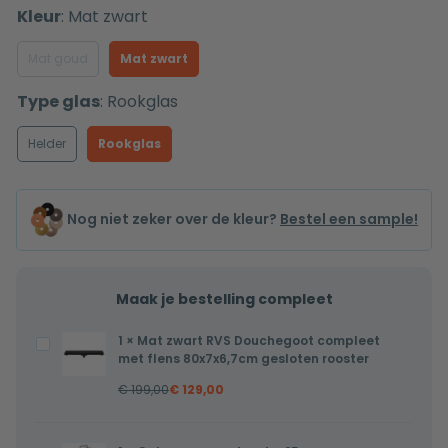
Kleur
:
Mat zwart
Mat goud
Mat zwart
Type glas
:
Rookglas
Helder
Rookglas
Nog niet zeker over de kleur?
Bestel een sample!
Maak je bestelling compleet
1
×
Mat zwart RVS Douchegoot compleet
Mat
met flens 80x7x6,7cm gesloten rooster
zwart
€
199,00
€
129,00
RVS
Douchegoot
compleet