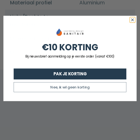
Materiaal profiel
Aluminium
Links/Rechts te
Ja
monteren
Minimale breedte
680 mm
€10 KORTING
Maximale breedte
700 mm
Bij nieuwsbrief aanmelding op je eerste order (vanaf €100)
PAK JE KORTING
Nee, ik wil geen korting