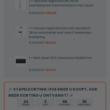
1
×
Opbouw regendouche 25cm
Opbouw
met
hoofddouche thermostatisch mat zwart
regendouche
flens
€
539,00
€
369,00
25cm
80x7x6,7cm
hoofddouche
gesloten
thermostatisch
1
×
Inbouw regendouche met wandarm
Inbouw
rooster
mat
25cm douchekop mat zwart tweeknops
regendouche
bediening
zwart
met
€
619,00
€
369,00
wandarm
25cm
1
×
Mat zwart RVS Inbouwnis 30x60x7cm
Mat
douchekop
zwart
mat
€
209,00
€
139,00
RVS
zwart
Inbouwnis
tweeknops
30x60x7cm
bediening
🎉
STAPELKORTING: HOE MEER U KOOPT, HOE
MEER KORTING U ONTVANGT!
🎉
24
3
56
39
dagen
uren
minuten
seconden