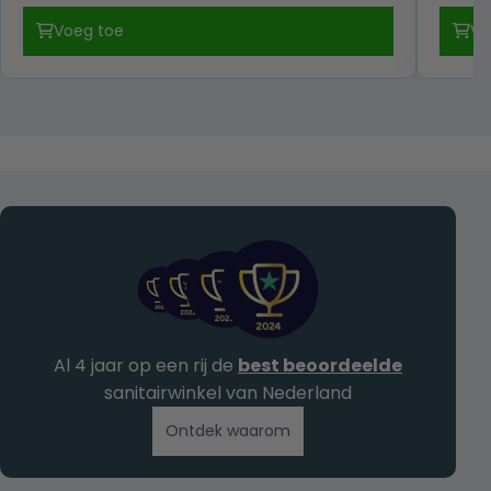
prijs
prijs
Voeg toe
Vo
was:
is:
€ 439,00.
€ 339,00.
Al 4 jaar op een rij de
best beoordeelde
sanitairwinkel van Nederland
Ontdek waarom