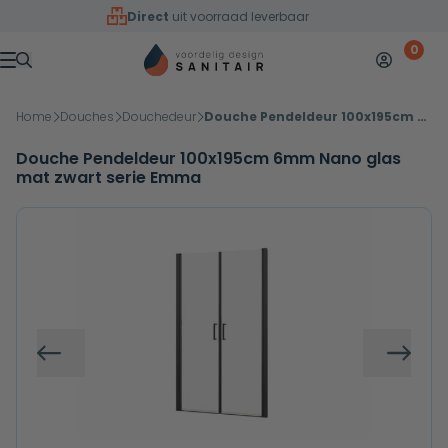
Overslaan naar inhoud
Direct
uit voorraad leverbaar
0
Mijn accoun
Winkelw
Menu
Home
Douches
Douchedeur
Douche Pendeldeur 100x195cm 6mm Nano glas mat zwart serie Emma
Douche Pendeldeur 100x195cm 6mm Nano glas
mat zwart serie Emma
Vorige
Volg