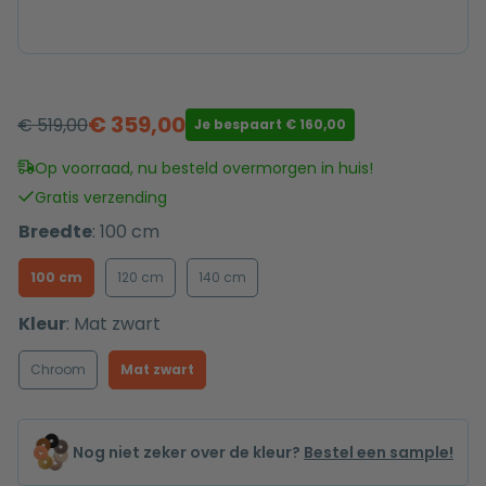
€
359,00
€
519,00
Je bespaart
€
160,00
Oorspronkelijke
Huidige
prijs
prijs
Op voorraad, nu besteld overmorgen in huis!
was:
is:
Gratis verzending
€ 519,00.
€ 359,00.
Breedte
:
100 cm
100 cm
120 cm
140 cm
Kleur
:
Mat zwart
Chroom
Mat zwart
Nog niet zeker over de kleur?
Bestel een sample!