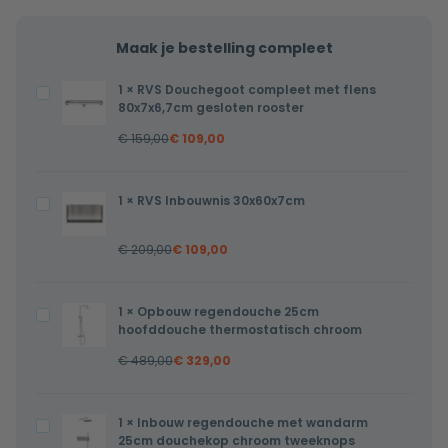
Maak je bestelling compleet
1
×
RVS Douchegoot compleet met flens
RVS
80x7x6,7cm gesloten rooster
Douchegoot
€
159,00
€
109,00
compleet
met
flens
1
×
RVS Inbouwnis 30x60x7cm
RVS
80x7x6,7cm
Inbouwnis
gesloten
€
209,00
€
109,00
30x60x7cm
rooster
1
×
Opbouw regendouche 25cm
Opbouw
hoofddouche thermostatisch chroom
regendouche
€
489,00
€
329,00
25cm
hoofddouche
thermostatisch
1
×
Inbouw regendouche met wandarm
Inbouw
chroom
25cm douchekop chroom tweeknops