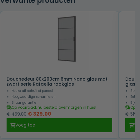
Verwante producten
Douchedeur 80x200cm 6mm Nano glas mat
Douch
zwart serie Rafaella rookglas
glas 
Keuze uit schuif of pendel
Strak
Hoogwaardige scharnieren
Betro
5 jaar garantie
5 jaa
Op voorraad, nu besteld overmorgen in huis!
Op v
Oorspronkelijke
Huidige
€
329,00
€
459,00
€
519,
prijs
prijs
Voeg toe
Vo
was:
is:
€ 459,00.
€ 329,00.