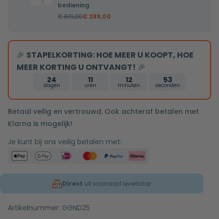
regendouche
bediening
met
€
619,00
€
289,00
wandarm
25cm
douchekop
🎉
STAPELKORTING: HOE MEER U KOOPT, HOE
chroom
MEER KORTING U ONTVANGT!
🎉
tweeknops
24
11
12
52
bediening
dagen
uren
minuten
seconden
Betaal veilig en vertrouwd. Ook achteraf betalen met
Klarna is mogelijk!
Je kunt bij ons veilig betalen met:
Direct
uit voorraad leverbaar
Artikelnummer:
GGND25