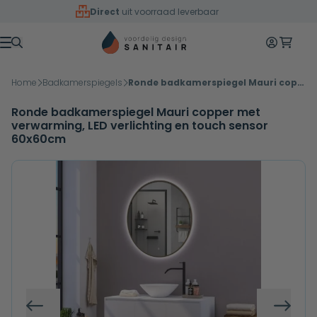
Overslaan naar inhoud
Direct
uit voorraad leverbaar
Mijn accoun
Winkelw
Menu
Home
Badkamerspiegels
Ronde badkamerspiegel Mauri copper met verwarming, LED verlichting en touch sensor 60x60cm
Ronde badkamerspiegel Mauri copper met
verwarming, LED verlichting en touch sensor
60x60cm
Vorige
Volg