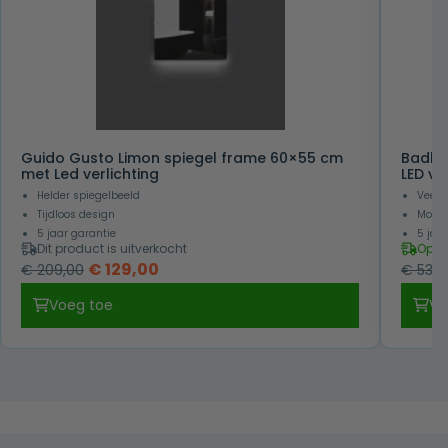
Guido Gusto Limon spiegel frame 60×55 cm
Badkam
met Led verlichting
LED ve
Helder spiegelbeeld
Veel 
Tijdloos design
Moder
5 jaar garantie
5 jaa
Dit product is uitverkocht
Op v
Oorspronkelijke
Huidige
€
129,00
€
209,00
€
535,
prijs
prijs
Voeg toe
Vo
was:
is:
€ 209,00.
€ 129,00.