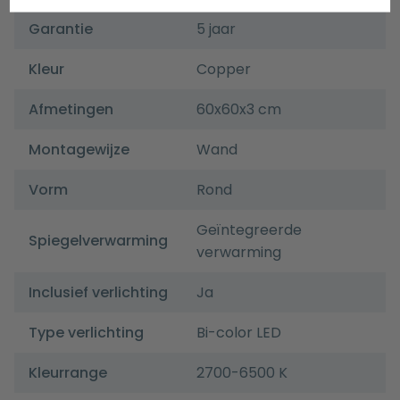
Garantie
5 jaar
Kleur
Copper
Afmetingen
60x60x3 cm
Montagewijze
Wand
Vorm
Rond
Geïntegreerde
Spiegelverwarming
verwarming
Inclusief verlichting
Ja
Type verlichting
Bi-color LED
Kleurrange
2700-6500 K