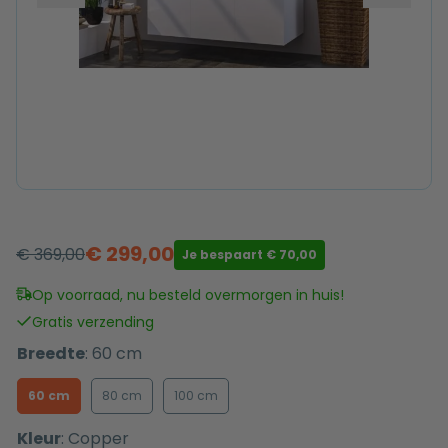
€
299,00
€
369,00
Je bespaart
€
70,00
Oorspronkelijke
Huidige
prijs
prijs
Op voorraad, nu besteld overmorgen in huis!
was:
is:
Gratis verzending
€ 369,00.
€ 299,00.
Breedte
:
60 cm
60 cm
80 cm
100 cm
Kleur
:
Copper