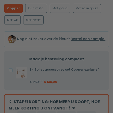
Copper
Gun metal
Mat goud
Mat rosé goud
Mat wit
Mat zwart
Nog niet zeker over de kleur?
Bestel een sample!
Maak je bestelling compleet
1
×
Toilet accessoires set Copper exclusief
Toilet
accessoires
€
259,00
€
138,00
set
Copper
exclusief
🎉
STAPELKORTING: HOE MEER U KOOPT, HOE
MEER KORTING U ONTVANGT!
🎉