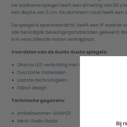
De badkamerspiegel heeft een afmeting van 80 c
een diepte van 3 cm. De aluminium rand heeft een d
De spiegel is spatwaterdicht, heeft een IP waarde 
alle benodigde bevestigingsmaterialen geleverd. B
is in verschillende maten verkrijgbaar.
Voordelen van de Guido Gusto spiegels:
Directe LED verlichting met bedienbare touch se
Duurzame materialen
Laatste technologieën
Stijlvol design
Technische gegevens:
Artikelnummer: GGSP23
Merk: Guido Gusto
Bij 