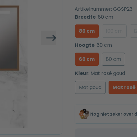
Artikelnummer:
GGSP23
Breedte
:
80 cm
80 cm
100 cm
1
Volgende
Hoogte
:
60 cm
60 cm
80 cm
Kleur
:
Mat rosé goud
Mat goud
Mat rosé
Nog niet zeker over 