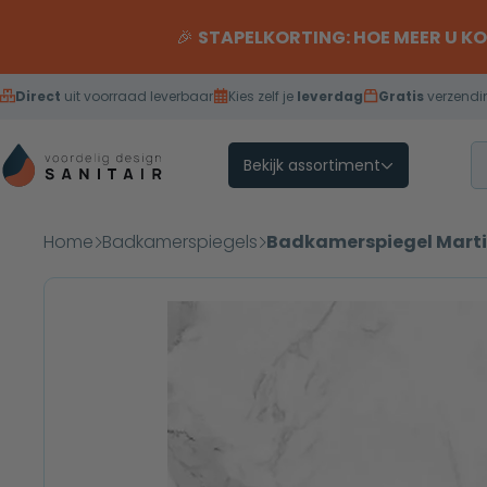
Overslaan naar inhoud
🎉
STAPELKORTING: HOE MEER U K
Direct
uit voorraad leverbaar
Kies zelf je
leverdag
Gratis
verzendi
Bekijk assortiment
Home
Badkamerspiegels
Badkamerspiegel Martin