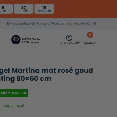
8
37
14
uren
minuten
seconden
Kennisbank
Zakelijk
Contact
Kleursamples bestellen
Outlet
0
Mijn account
Winkelwagen
el Martina mat rosé goud
chting 80×60 cm
spaart
€
190,00
nsdag in huis!