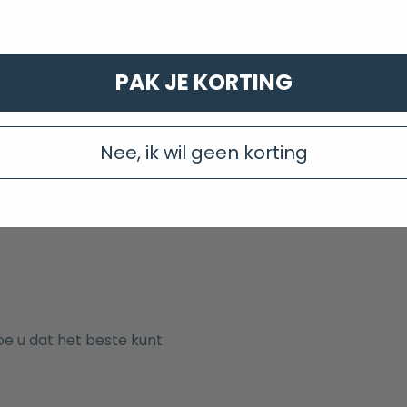
PAK JE KORTING
Nee, ik wil geen korting
e u dat het beste kunt