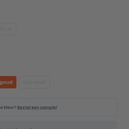
20 cm
 goud
Mat zwart
de kleur?
Bestel een sample!