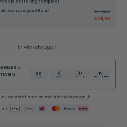
Maak je bestelling compleet
ak mat rosé goud Rond
€
79,00
€
39,00
In winkelwagen
E MEER U
22
8
37
14
TING U
dagen
uren
minuten
seconden
 Ook achteraf betalen met Klarna is mogelijk!
 met: