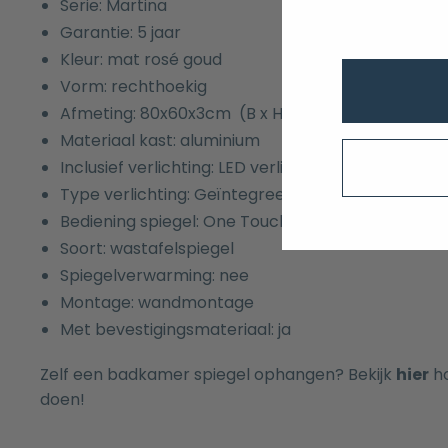
Serie: Martina
Garantie: 5 jaar
Kleur: mat rosé goud
Vorm: rechthoekig
Afmeting: 80x60x3cm (B x H x D)
Materiaal kast: aluminium
Inclusief verlichting: LED verlichting
Type verlichting: Geïntegreerd
Bediening spiegel: One Touch bediening
Soort: wastafelspiegel
Spiegelverwarming: nee
Montage: wandmontage
Met bevestigingsmateriaal: ja
Zelf een badkamer spiegel ophangen? Bekijk
hier
ho
doen!