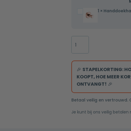
1
×
Handdoekha
Handdoekhaak
mat
rosé
goud
Badkamerspiegel
Rond
Martina
mat
rosé
goud
🎉
STAPELKORTING: HO
incl.
KOOPT, HOE MEER KOR
LED
ONTVANGT!
🎉
verlichting
80x60
Betaal veilig en vertrouwd.
cm
Je kunt bij ons veilig betalen
aantal