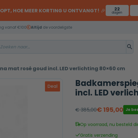
22
OOPT, HOE MEER KORTING U ONTVANGT!
🎉
dagen
ng vanaf €100
Altijd
de voordeligste
a mat rosé goud incl. LED verlichting 80×60 cm
Badkamerspieg
Deal
incl. LED verli
€
195,00
€
385,00
Je be
Oorspronkelijke
Huidige
prijs
prijs
Op voorraad, nu besteld di
was:
is:
Gratis verzending
€ 385,00.
€ 195,00.