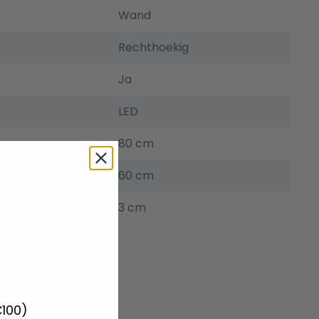
Wand
Rechthoekig
Ja
LED
80 cm
60 cm
3 cm
€100)