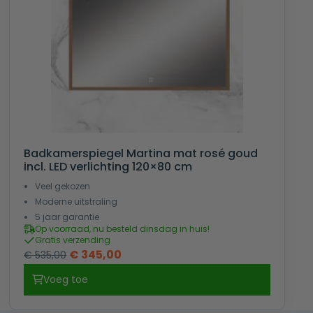
Badkamerspiegel Martina mat rosé goud
incl. LED verlichting 120×80 cm
Veel gekozen
Moderne uitstraling
5 jaar garantie
Op voorraad, nu besteld dinsdag in huis!
Gratis verzending
Oorspronkelijke
Huidige
€
345,00
€
535,00
prijs
prijs
Voeg toe
was:
is:
€ 535,00.
€ 345,00.