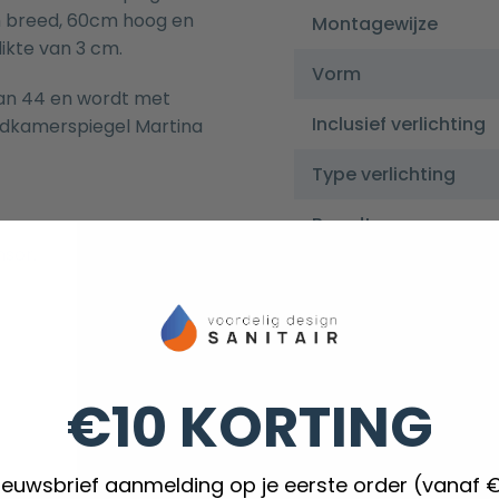
m breed, 60cm hoog en
Montagewijze
ikte van 3 cm.
Vorm
van 44 en wordt met
Inclusief verlichting
adkamerspiegel Martina
Type verlichting
Breedte
nsor.
Hoogte
Diepte
€10 KORTING
nieuwsbrief aanmelding op je eerste order (vanaf 