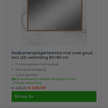
Badkamerspiegel Martina mat rosé goud
incl. LED verlichting 80×80 cm
Combineerbaar met meubels
Duurzame afwerking
5 jaar garantie
Op voorraad, nu besteld dinsdag in huis!
Gratis verzending
Oorspronkelijke
Huidige
€
245,00
€
435,00
prijs
prijs
Voeg toe
was:
is:
€ 435,00.
€ 245,00.