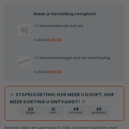
Maak je bestelling compleet
1
×
Handdoekhaak mat wit
Handdoekhaak
mat
€
65,00
€
32,50
wit
1
×
Handdoekbeugel mat wit rechthoekig
Handdoekbeugel
mat
€
119,00
€
59,00
wit
rechthoekig
🎉
STAPELKORTING: HOE MEER U KOOPT, HOE
MEER KORTING U ONTVANGT!
🎉
23
21
49
24
dagen
uren
minuten
seconden
Betaal veilig en vertrouwd. Ook achteraf betalen met