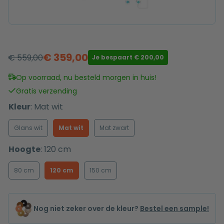
€
359,00
€
559,00
Je bespaart
€
200,00
Oorspronkelijke
Huidige
prijs
prijs
Op voorraad, nu besteld morgen in huis!
was:
is:
Gratis verzending
€ 559,00.
€ 359,00.
Kleur
:
Mat wit
Glans wit
Mat wit
Mat zwart
Hoogte
:
120 cm
80 cm
120 cm
150 cm
Nog niet zeker over de kleur?
Bestel een sample!