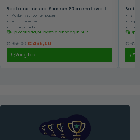
Badkamermeubel Summer 80cm mat zwart
Badka
Makkelijk schoon te houden
Snel 
Populaire keuze
Popul
5 jaar garantie
5 jaa
Op voorraad, nu besteld dinsdag in huis!
Op v
Oorspronkelijke
Huidige
€
465,00
€
659,00
€
629,
prijs
prijs
Voeg toe
Vo
was:
is:
€ 659,00.
€ 465,00.