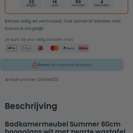
22
14
50
3
inclusief
dagen
uren
minuten
seconden
inbouwdeel
Betaal veilig en vertrouwd. Ook achteraf betalen met
Klarna is mogelijk!
Je kunt bij ons veilig betalen met:
Direct
uit voorraad leverbaar
Artikelnummer:
GGWM201
Beschrijving
Badkamermeubel Summer 60cm
hoogglans wit met zwarte wastafel