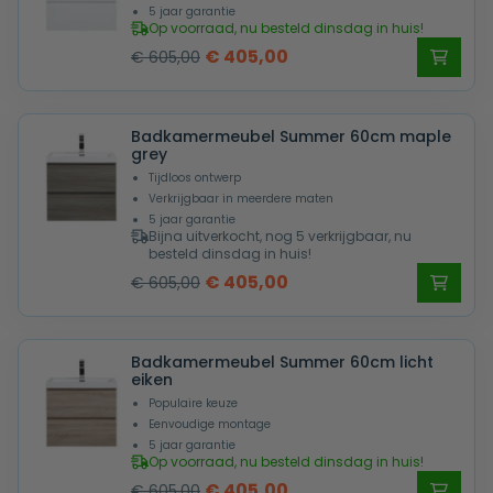
5 jaar garantie
Op voorraad, nu besteld dinsdag in huis!
Oorspronkelijke
Huidige
€
405,00
€
605,00
prijs
prijs
was:
is:
Badkamermeubel Summer 60cm maple
€ 605,00.
€ 405,00.
grey
Tijdloos ontwerp
Verkrijgbaar in meerdere maten
5 jaar garantie
Bijna uitverkocht, nog 5 verkrijgbaar, nu
besteld dinsdag in huis!
Oorspronkelijke
Huidige
€
405,00
€
605,00
prijs
prijs
was:
is:
Badkamermeubel Summer 60cm licht
€ 605,00.
€ 405,00.
eiken
Populaire keuze
Eenvoudige montage
5 jaar garantie
Op voorraad, nu besteld dinsdag in huis!
Oorspronkelijke
Huidige
€
405,00
€
605,00