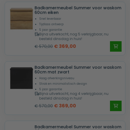
was:
is:
Badkamermeubel Summer voor waskom
€ 570,00.
€ 369,00.
60cm eiken
Snel leverbaar
Tijdloos ontwerp
5 jaar garantie
Bijna uitverkocht, nog 5 verkrijgbaar, nu
besteld dinsdag in huis!
Oorspronkelijke
Huidige
€
369,00
€
570,00
prijs
prijs
was:
is:
Badkamermeubel Summer voor waskom
€ 570,00.
€ 369,00.
60cm mat zwart
Hoog afwerkingsniveau
Strak en minimalistisch design
5 jaar garantie
Bijna uitverkocht, nog 4 verkrijgbaar, nu
besteld dinsdag in huis!
Oorspronkelijke
Huidige
€
369,00
€
570,00
prijs
prijs
was:
is:
Badkamermeubel Summer voor waskom
€ 570,00.
€ 369,00.