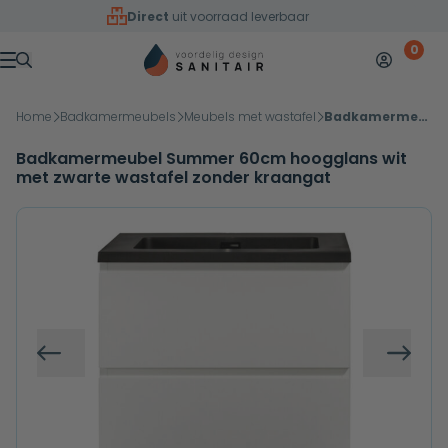
Overslaan naar inhoud
Direct
uit voorraad leverbaar
0
Mijn accoun
Winkelw
Menu
Home
Badkamermeubels
Meubels met wastafel
Badkamermeubel Summer 60cm hoogglans wit met zwarte wastafel zonder kraangat
Badkamermeubel Summer 60cm hoogglans wit
met zwarte wastafel zonder kraangat
Vorige
Volg