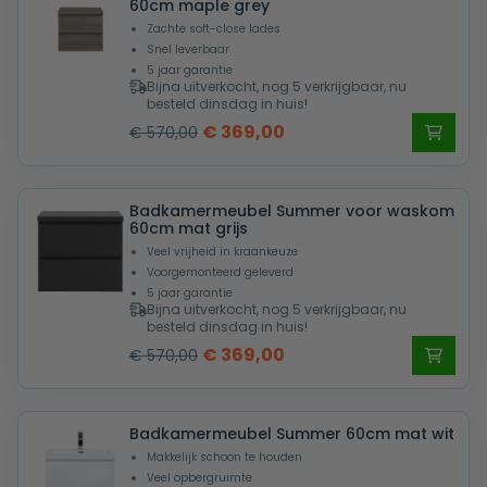
60cm maple grey
Zachte soft-close lades
Snel leverbaar
5 jaar garantie
Bijna uitverkocht, nog 5 verkrijgbaar, nu
besteld dinsdag in huis!
Oorspronkelijke
Huidige
€
369,00
€
570,00
prijs
prijs
was:
is:
Badkamermeubel Summer voor waskom
€ 570,00.
€ 369,00.
60cm mat grijs
Veel vrijheid in kraankeuze
Voorgemonteerd geleverd
5 jaar garantie
Bijna uitverkocht, nog 5 verkrijgbaar, nu
besteld dinsdag in huis!
Oorspronkelijke
Huidige
€
369,00
€
570,00
prijs
prijs
was:
is:
Badkamermeubel Summer 60cm mat wit
€ 570,00.
€ 369,00.
Makkelijk schoon te houden
Veel opbergruimte