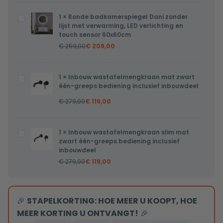
wit
1
×
Ronde badkamerspiegel Dani zonder
Ronde
lijst met verwarming, LED verlichting en
badkamerspiegel
touch sensor 60x60cm
Dani
€
259,00
€
209,00
zonder
lijst
1
×
Inbouw wastafelmengkraan mat zwart
Inbouw
met
één-greeps bediening inclusief inbouwdeel
wastafelmengkraan
verwarming,
€
279,00
€
119,00
mat
LED
zwart
verlichting
één-
en
1
×
Inbouw wastafelmengkraan slim mat
Inbouw
greeps
zwart één-greeps bediening inclusief
touch
wastafelmengkraan
inbouwdeel
bediening
sensor
slim
€
279,00
€
119,00
inclusief
60x60cm
mat
inbouwdeel
zwart
één-
🎉
STAPELKORTING: HOE MEER U KOOPT, HOE
greeps
MEER KORTING U ONTVANGT!
🎉
bediening