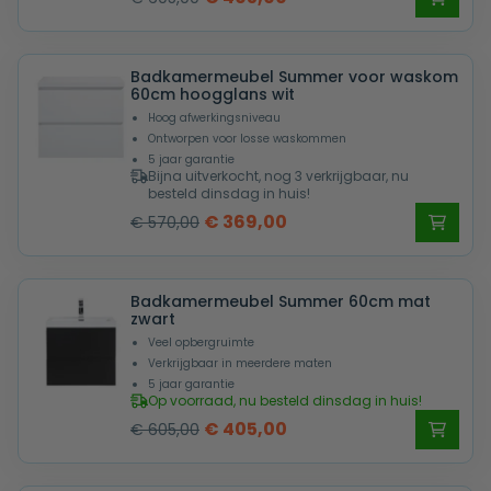
prijs
prijs
was:
is:
Badkamermeubel Summer voor waskom
€ 605,00.
€ 405,00.
60cm hoogglans wit
Hoog afwerkingsniveau
Ontworpen voor losse waskommen
5 jaar garantie
Bijna uitverkocht, nog 3 verkrijgbaar, nu
besteld dinsdag in huis!
Oorspronkelijke
Huidige
€
369,00
€
570,00
prijs
prijs
was:
is:
Badkamermeubel Summer 60cm mat
€ 570,00.
€ 369,00.
zwart
Veel opbergruimte
Verkrijgbaar in meerdere maten
5 jaar garantie
Op voorraad, nu besteld dinsdag in huis!
Oorspronkelijke
Huidige
€
405,00
€
605,00
prijs
prijs
was:
is: