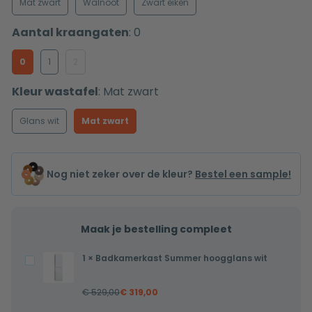
Mat zwart
Walnoot
Zwart eiken
Aantal kraangaten
:
0
0
1
2
Kleur wastafel
:
Mat zwart
Glans wit
Mat zwart
Nog niet zeker over de kleur?
Bestel een sample!
Maak je bestelling compleet
1
×
Badkamerkast Summer hoogglans wit
Badkamerkast
Summer
€
529,00
€
319,00
hoogglans