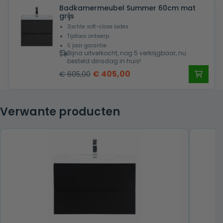
Badkamermeubel Summer 60cm mat
€ 605,00.
€ 405,00.
grijs
Zachte soft-close lades
Tijdloos ontwerp
5 jaar garantie
Bijna uitverkocht, nog 5 verkrijgbaar, nu
besteld dinsdag in huis!
Oorspronkelijke
Huidige
€
405,00
€
605,00
prijs
prijs
was:
is:
Verwante producten
€ 605,00.
€ 405,00.