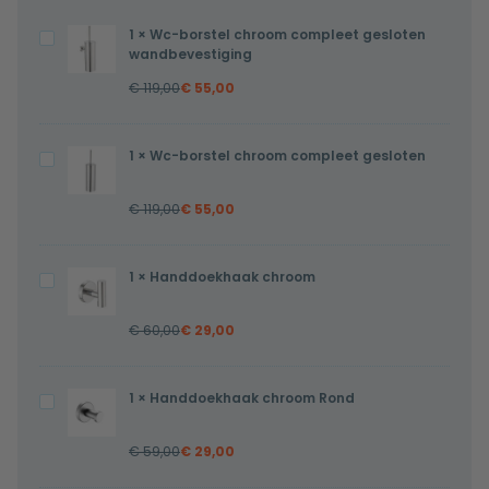
1
×
Wc-borstel chroom compleet gesloten
Wc-
wandbevestiging
borstel
€
119,00
€
55,00
chroom
compleet
gesloten
1
×
Wc-borstel chroom compleet gesloten
Wc-
wandbevestiging
borstel
€
119,00
€
55,00
chroom
compleet
gesloten
1
×
Handdoekhaak chroom
Handdoekhaak
chroom
€
60,00
€
29,00
1
×
Handdoekhaak chroom Rond
Handdoekhaak
chroom
€
59,00
€
29,00
Rond