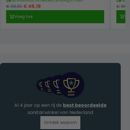
Op voorraad, nu besteld dinsdag in huis!
Op v
Oorspronkelijke
Huidige
€
46,18
€
99,00
€
109,
prijs
prijs
Voeg toe
Vo
was:
is:
€ 99,00.
€ 46,18.
Al 4 jaar op een rij de
best beoordeelde
sanitairwinkel van Nederland
Ontdek waarom