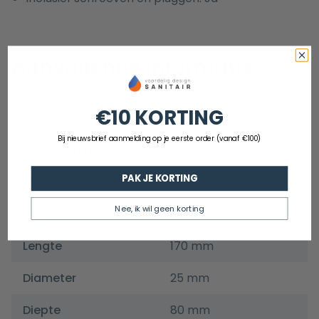
Aanvullende informatie
€10 KORTING
EAN
8721098512320
Bij nieuwsbrief aanmelding op je eerste order (vanaf €100)
Artikelnummer
GGWCH105
PAK JE KORTING
Merk
Guido Gusto
Nee, ik wil geen korting
Kleur
Chroom
Lengte
170 mm
Diameter
25 mm
Diepte
80 mm