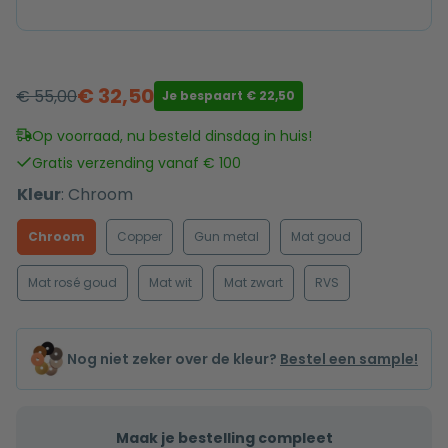
€
32,50
€
55,00
Je bespaart
€
22,50
Oorspronkelijke
Huidige
prijs
prijs
Op voorraad, nu besteld dinsdag in huis!
was:
is:
Gratis verzending vanaf € 100
€ 55,00.
€ 32,50.
Kleur
:
Chroom
Chroom
Copper
Gun metal
Mat goud
Mat rosé goud
Mat wit
Mat zwart
RVS
Nog niet zeker over de kleur?
Bestel een sample!
Maak je bestelling compleet