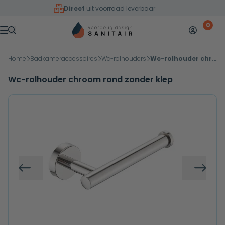
Overslaan naar inhoud
Direct
uit voorraad leverbaar
0
Mijn accoun
Winkelw
Menu
Home
Badkameraccessoires
Wc-rolhouders
Wc-rolhouder chroom rond zonder klep
Wc-rolhouder chroom rond zonder klep
Vorige
Volg