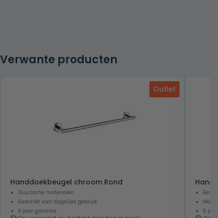
Verwante producten
Outlet
Handdoekbeugel chroom Rond
Handd
Duurzame materialen
Eenvo
Geschikt voor dagelijks gebruik
Makke
5 jaar garantie
5 jaa