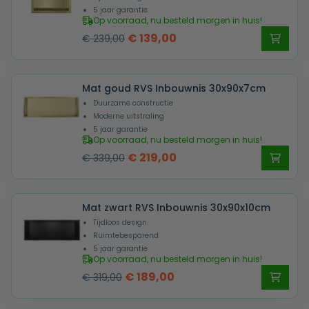
5 jaar garantie
Op voorraad, nu besteld morgen in huis!
Oorspronkelijke
Huidige
€
139,00
€
239,00
prijs
prijs
was:
is:
Mat goud RVS Inbouwnis 30x90x7cm
€ 239,00.
€ 139,00.
Duurzame constructie
Moderne uitstraling
5 jaar garantie
Op voorraad, nu besteld morgen in huis!
Oorspronkelijke
Huidige
€
219,00
€
339,00
prijs
prijs
was:
is:
Mat zwart RVS Inbouwnis 30x90x10cm
€ 339,00.
€ 219,00.
Tijdloos design
Ruimtebesparend
5 jaar garantie
Op voorraad, nu besteld morgen in huis!
Oorspronkelijke
Huidige
€
189,00
€
319,00
prijs
prijs