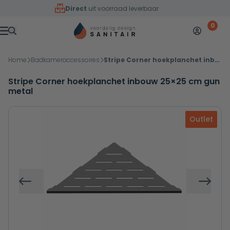
Overslaan naar inhoud
Direct
uit voorraad leverbaar
0
Mijn accoun
Winkelw
Menu
Home
Badkameraccessoires
Stripe Corner hoekplanchet inbouw 25×25 cm gun metal
Stripe Corner hoekplanchet inbouw 25×25 cm gun
metal
Outlet
Vorige
Volg