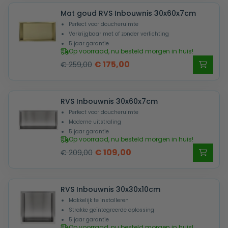
was:
is:
Mat goud RVS Inbouwnis 30x60x7cm
€ 319,00.
€ 189,00.
Perfect voor doucheruimte
Verkrijgbaar met of zonder verlichting
5 jaar garantie
Op voorraad, nu besteld morgen in huis!
Oorspronkelijke
Huidige
€
175,00
€
259,00
prijs
prijs
was:
is:
RVS Inbouwnis 30x60x7cm
€ 259,00.
€ 175,00.
Perfect voor doucheruimte
Moderne uitstraling
5 jaar garantie
Op voorraad, nu besteld morgen in huis!
Oorspronkelijke
Huidige
€
109,00
€
209,00
prijs
prijs
was:
is:
RVS Inbouwnis 30x30x10cm
€ 209,00.
€ 109,00.
Makkelijk te installeren
Strakke geïntegreerde oplossing
5 jaar garantie
Op voorraad, nu besteld morgen in huis!