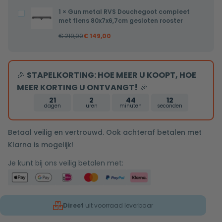
25cm
1
×
Gun metal RVS Douchegoot compleet
Gun
douchekop
met flens 80x7x6,7cm gesloten rooster
metal
gun
€
219,00
€
149,00
RVS
metal
Douchegoot
tweeknops
compleet
bediening
🎉
STAPELKORTING: HOE MEER U KOOPT, HOE
met
MEER KORTING U ONTVANGT!
🎉
flens
80x7x6,7cm
21
2
44
12
dagen
uren
minuten
seconden
gesloten
rooster
Betaal veilig en vertrouwd. Ook achteraf betalen met
Klarna is mogelijk!
Je kunt bij ons veilig betalen met:
Direct
uit voorraad leverbaar