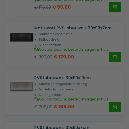
Oorspronkelijke
Huidige
€
95,00
€
175,00
prijs
prijs
was:
is:
Mat zwart RVS Inbouwnis 30x90x7cm
€ 175,00.
€ 95,00.
Duurzame constructie
Tijdloos design
5 jaar garantie
Op voorraad, nu besteld morgen in huis!
Oorspronkelijke
Huidige
€
179,00
€
309,00
prijs
prijs
was:
is:
RVS Inbouwnis 30x90x10cm
€ 309,00.
€ 179,00.
Strakke geïntegreerde oplossing
Makkelijk te installeren
5 jaar garantie
Op voorraad, nu besteld morgen in huis!
Oorspronkelijke
Huidige
€
169,00
€
299,00
prijs
prijs
was:
is:
RVS Inbouwnis 30x90x7cm
€ 299,00.
€ 169,00.