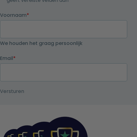
"
*
" geeft vereiste velden aan
Voornaam
*
We houden het graag persoonlijk
Email
*