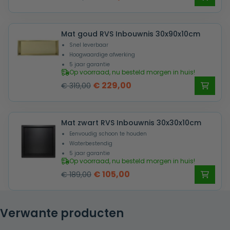
prijs
prijs
was:
is:
Mat goud RVS Inbouwnis 30x90x10cm
€ 209,00.
€ 129,00.
Snel leverbaar
Hoogwaardige afwerking
5 jaar garantie
Op voorraad, nu besteld morgen in huis!
Oorspronkelijke
Huidige
€
229,00
€
319,00
prijs
prijs
was:
is:
Mat zwart RVS Inbouwnis 30x30x10cm
€ 319,00.
€ 229,00.
Eenvoudig schoon te houden
Waterbestendig
5 jaar garantie
Op voorraad, nu besteld morgen in huis!
Oorspronkelijke
Huidige
€
105,00
€
189,00
prijs
prijs
was:
is:
Verwante producten
€ 189,00.
€ 105,00.