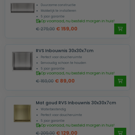
Duurzame constructie
Makkelijk te installeren
5 jaar garantie
Op voorraad, nu besteld morgen in huis!
Oorspronkelijke
Huidige
€
159,00
€
279,00
prijs
prijs
was:
is:
RVS Inbouwnis 30x30x7cm
€ 279,00.
€ 159,00.
Perfect voor doucheruimte
Eenvoudig schoon te houden
5 jaar garantie
Op voorraad, nu besteld morgen in huis!
Oorspronkelijke
Huidige
€
89,00
€
169,00
prijs
prijs
was:
is:
Mat goud RVS Inbouwnis 30x30x7cm
€ 169,00.
€ 89,00.
Waterbestendig
Perfect voor doucheruimte
5 jaar garantie
Op voorraad, nu besteld morgen in huis!
Oorspronkelijke
Huidige
€
129,00
€
209,00