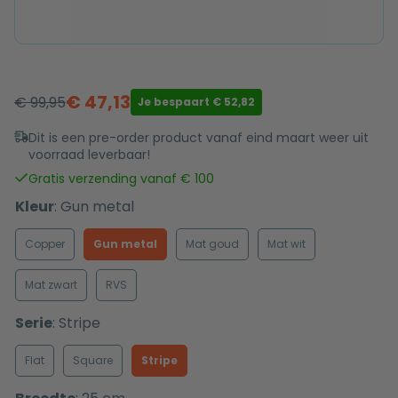
€
47,13
€
99,95
Je bespaart
€
52,82
Oorspronkelijke
Huidige
prijs
prijs
Dit is een pre-order product vanaf eind maart weer uit
voorraad leverbaar!
was:
is:
€ 99,95.
€ 47,13.
Gratis verzending vanaf € 100
Kleur
:
Gun metal
Copper
Gun metal
Mat goud
Mat wit
Mat zwart
RVS
Serie
:
Stripe
Flat
Square
Stripe