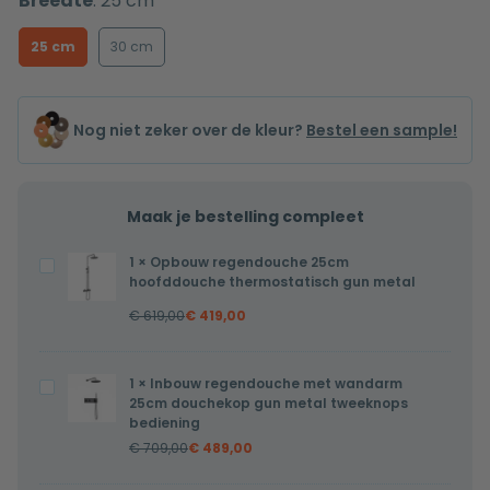
Breedte
:
25 cm
25 cm
30 cm
Nog niet zeker over de kleur?
Bestel een sample!
Maak je bestelling compleet
1
×
Opbouw regendouche 25cm
Opbouw
hoofddouche thermostatisch gun metal
regendouche
€
619,00
€
419,00
25cm
hoofddouche
thermostatisch
1
×
Inbouw regendouche met wandarm
Inbouw
gun
25cm douchekop gun metal tweeknops
regendouche
bediening
metal
met
€
709,00
€
489,00
wandarm