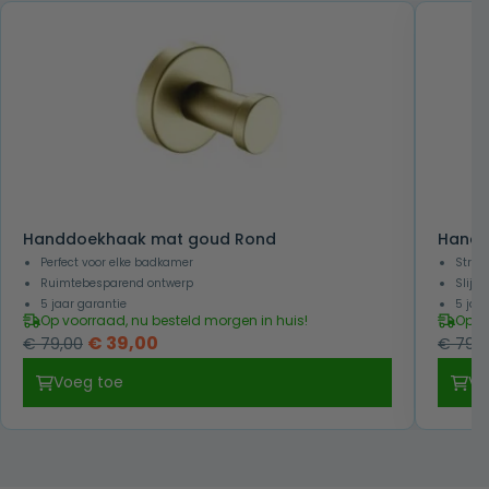
Handdoekhaak mat goud Rond
Handd
Perfect voor elke badkamer
Strak
Ruimtebesparend ontwerp
Slijtv
5 jaar garantie
5 jaa
Op voorraad, nu besteld morgen in huis!
Op v
Oorspronkelijke
Huidige
€
39,00
€
79,00
€
79,0
prijs
prijs
Voeg toe
Vo
was:
is:
€ 79,00.
€ 39,00.