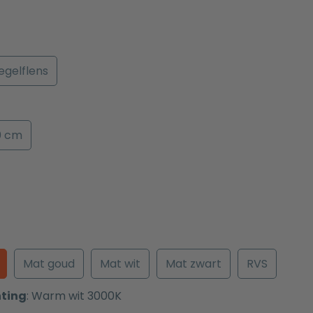
egelflens
0 cm
Mat goud
Mat wit
Mat zwart
RVS
hting
:
Warm wit 3000K