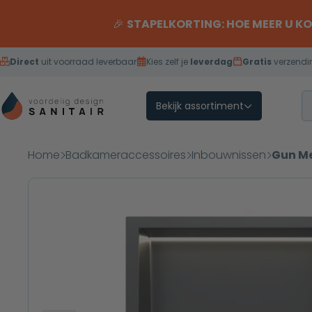
Overslaan naar inhoud
🎉
STAPELKORTING: HOE MEER U K
Direct
uit voorraad leverbaar
Kies zelf je
leverdag
Gratis
verzendi
Bekijk assortiment
Home
Badkameraccessoires
Inbouwnissen
Gun Me