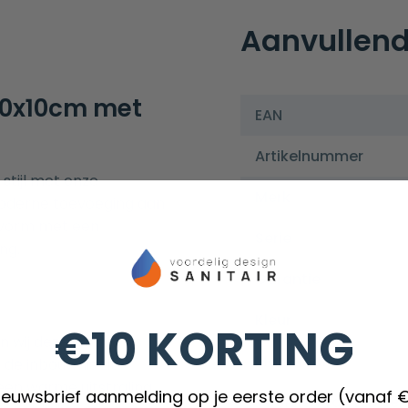
Aanvullend
30x10cm met
EAN
Artikelnummer
stijl met onze
Merk
moderne toevoeging aan
 vorm met een
Serie
ng.
Garantie
Kleur
€10 KORTING
 wij deze inbouwnis
Materiaal
 de inbouwnis zit
een warme uitstraling.
nieuwsbrief aanmelding op je eerste order (vanaf 
Voorzien van LED verl