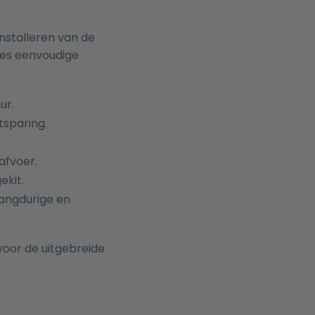
nstalleren van de
zes eenvoudige
ur.
tsparing.
afvoer.
ekit.
langdurige en
voor de uitgebreide