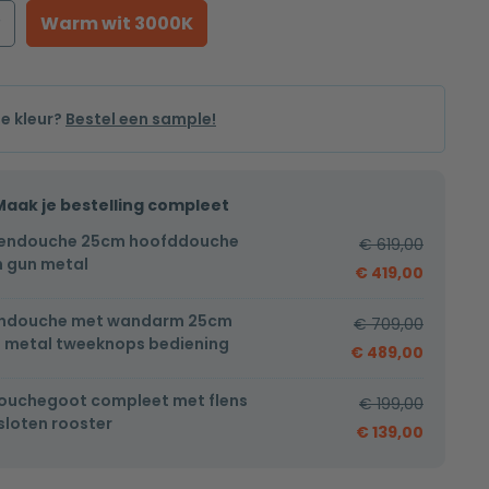
r
Warm wit 3000K
de kleur?
Bestel een sample!
Maak je bestelling compleet
endouche 25cm hoofddouche
€
619,00
 gun metal
€
419,00
endouche met wandarm 25cm
€
709,00
 metal tweeknops bediening
€
489,00
ouchegoot compleet met flens
€
199,00
loten rooster
€
139,00