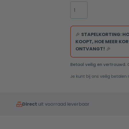
Gun
met
metal
Metal
flens
tweeknops
RVS
70x7x6,7cm
bediening
Inbouwnis
gesloten
30x30x10cm
🎉
STAPELKORTING: HO
rooster
met
KOOPT, HOE MEER KOR
LED
ONTVANGT!
🎉
verlichting
aantal
Betaal veilig en vertrouwd.
Je kunt bij ons veilig betalen
Direct
uit voorraad leverbaar