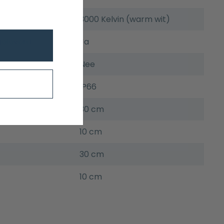
3000 Kelvin (warm wit)
eleverd
Ja
Nee
IP66
30 cm
10 cm
30 cm
10 cm