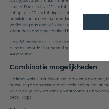
De bijgeleverde transformator is eenvoudig direct o
sluiten. Door de 12v LED verlichting is de inbouwnis o
Let op! de LED verlichting is niet dimbaar. Als u de i
aansluit kunt u deze automatisch mee laten schake
verlichting aan gaat of u kiest ervoor om een apar
zodat deze apart geschakeld kan worden.
De IP66 maakt de LED strip uitermate geschikt voor 
ruimtes. Doordat het geheel goed is afgewerkt voor
elektronica.
Combinatie mogelijkheden
De inbouwnis is niet alleen een praktisch element,
aanvulling op ons assortiment toiletrolhouder, afvoe
Zo creëer je een uniforme en harmonieuze badkam
detail klopt.