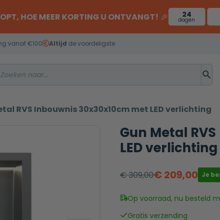
24
OOPT, HOE MEER KORTING U ONTVANGT!
🎉
dagen
ng vanaf €100
Altijd
de voordeligste
tal RVS Inbouwnis 30x30x10cm met LED verlichting
Gun Metal RVS
LED verlichting
€
209,00
€
309,00
Je b
Oorspronkelijke
Huidige
prijs
prijs
Op voorraad, nu besteld mo
was:
is:
Gratis verzending
€ 309,00.
€ 209,00.