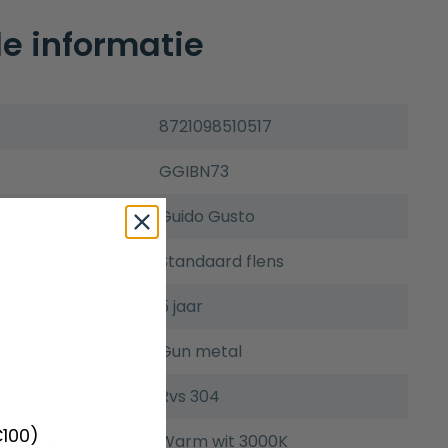
e informatie
8721098510517
GGIBN73
Guido Gusto
Standaard flens
5 jaar
Gun metal
Rvs 304
€100)
ichting
Warm wit 3000K