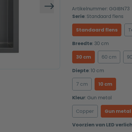
Artikelnummer:
GGIBN73
Volgende
Serie
:
Standaard flens
Standaard flens
T
Breedte
:
30 cm
30 cm
60 cm
9
Diepte
:
10 cm
7 cm
10 cm
Kleur
:
Gun metal
Copper
Gun metal
Voorzien van LED verlic