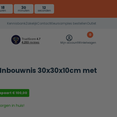
18
30
11
uren
minuten
seconden
Kennisbank
Zakelijk
Contact
Kleursamples bestellen
Outlet
0
Mijn account
Winkelwagen
 Inbouwnis 30x30x10cm met
espaart
€
100,00
rgen in huis!