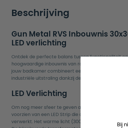
Beschrijving
Gun Metal RVS Inbouwnis 30x
LED verlichting
Ontdek de perfecte balans tussen functionaliteit en 
hoogwaardige inbouwnis van roestvrij staal. Deze 
jouw badkamer combineert een strakke, vierkante
industriële uitstraling dankzij de geborstelde afwerki
LED Verlichting
Om nog meer sfeer te geven aan uw douche hebben
voorzien van een LED Strip die al voorgemonteerd in
verwerkt. Het warme licht (3000 Kelvin) zorgt voor 
Bij 