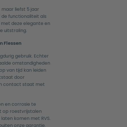
aar liefst 5 jaar
de functionaliteit als
 met deze elegante en
 uitstraling.
m Flessen
gdurig gebruik. Echter
epaalde omstandigheden
p van tijd kan leiden
tstaat door
in contact staat met
n en corrosie te
 op roestvrijstalen
e laten komen met RVS.
buiten onze garantie.