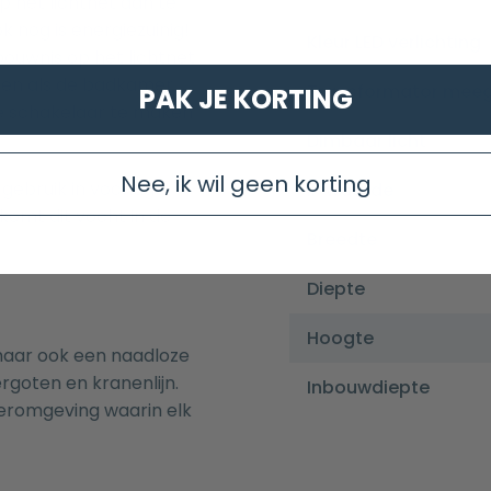
p het lichtnet aan te
ok nog is energiezuinig!
Kleur LED verlichting
nbouwnis op het lichtnet
len als de badkamer
Transformator meeg
PAK JE KORTING
te schakelaar te maken
Dimbaar licht
Nee, ik wil geen korting
gebruik in vochtige
IP waarde
komt dit vocht in de
Breedte
Diepte
Hoogte
 maar ook een naadloze
rgoten en kranenlijn.
Inbouwdiepte
eromgeving waarin elk