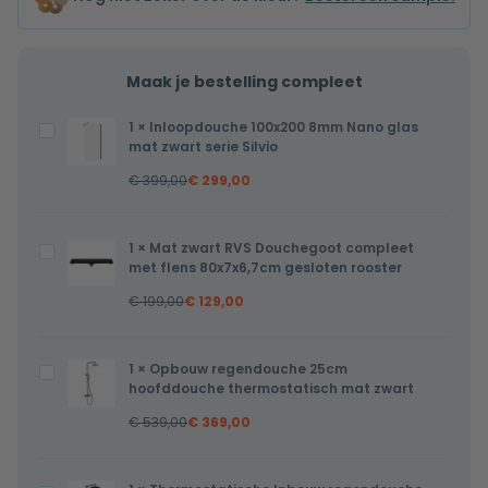
Maak je bestelling compleet
1
×
Inloopdouche 100x200 8mm Nano glas
Inloopdouche
mat zwart serie Silvio
100x200
€
399,00
€
299,00
8mm
Nano
glas
1
×
Mat zwart RVS Douchegoot compleet
Mat
mat
met flens 80x7x6,7cm gesloten rooster
zwart
zwart
€
199,00
€
129,00
RVS
serie
Douchegoot
Silvio
compleet
1
×
Opbouw regendouche 25cm
Opbouw
met
hoofddouche thermostatisch mat zwart
regendouche
flens
€
539,00
€
369,00
25cm
80x7x6,7cm
hoofddouche
gesloten
thermostatisch