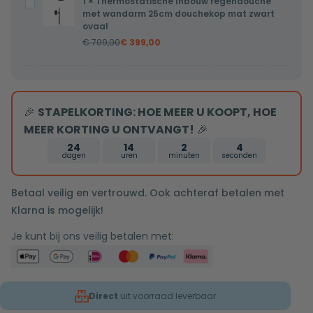
1
×
Thermostatische Inbouw regendouche
Thermostatische
rooster
mat
met wandarm 25cm douchekop mat zwart
Inbouw
ovaal
zwart
regendouche
€
709,00
€
399,00
met
wandarm
25cm
douchekop
🎉
STAPELKORTING: HOE MEER U KOOPT, HOE
mat
MEER KORTING U ONTVANGT!
🎉
zwart
24
14
2
3
dagen
uren
minuten
seconden
ovaal
Betaal veilig en vertrouwd. Ook achteraf betalen met
Klarna is mogelijk!
Je kunt bij ons veilig betalen met:
Direct
uit voorraad leverbaar