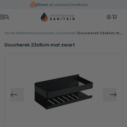
Overslaan naar inhoud
Direct
uit voorraad leverbaar
Mijn accoun
Winkelw
Menu
Home
Badkameraccessoires
Doucherek
Doucherek 23x8cm mat zwart
Doucherek 23x8cm mat zwart
Vorige
Volg