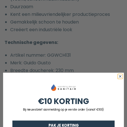
Duurzaam
Kent een milieuvriendelijker productieproces
Gemakkelijk schoon te houden
Creëert een industriële look
Technische gegevens:
Artikel nummer: GGWCH131
Merk: Guido Gusto
Breedte doucherek: 230 mm
Hoogte doucherek: 80 mm
Diepte doucherek: 100 mm
Kleur: mat zwart
€10 KORTING
Design: vierkant
Garantie: 5 jaar
Bij nieuwsbrief aanmelding op je eerste order (vanaf €100)
Materiaal: Rvs 304
PAK JE KORTING