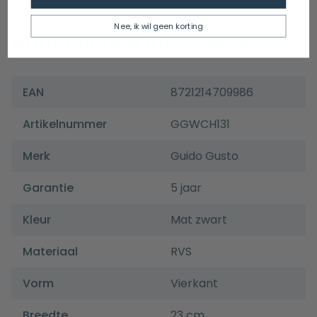
Nee, ik wil geen korting
Aanvullende informatie
EAN
8721214709986
Artikelnummer
GGWCH131
Merk
Guido Gusto
Garantie
5 jaar
Kleur
Mat zwart
Materiaal
RVS
Vorm
Vierkant
Breedte
23 cm