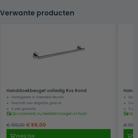
Verwante producten
Handdoekbeugel volledig Rvs Rond
Handd
Verkrijgbaar in meerdere kleuren
Eenvo
Geschikt voor dagelijks gebruik
Combi
5 jaar garantie
5 jaa
Op voorraad, nu besteld morgen in huis!
Op v
Oorspronkelijke
Huidige
€
59,00
€
109,00
€
59,0
prijs
prijs
Voeg toe
Vo