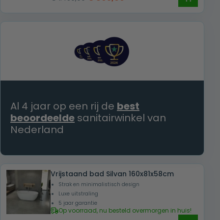
prijs
prijs
was:
is:
€ 1.450,00.
€ 895,00.
Al 4 jaar op een rij de
best
beoordeelde
sanitairwinkel van
Nederland
Vrijstaand bad Silvan 160x81x58cm
Strak en minimalistisch design
Luxe uitstraling
5 jaar garantie
Op voorraad, nu besteld overmorgen in huis!