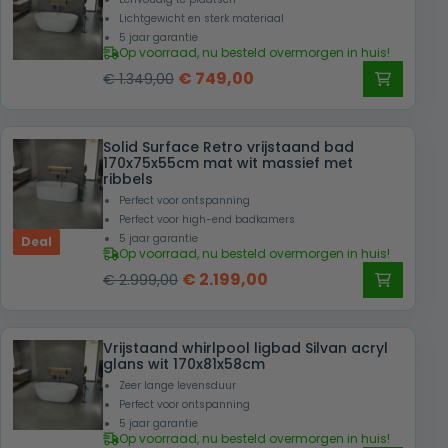
Lichtgewicht en sterk materiaal
5 jaar garantie
Op voorraad, nu besteld overmorgen in huis!
Oorspronkelijke
Huidige
€
749,00
€
1.349,00
prijs
prijs
was:
is:
Solid Surface Retro vrijstaand bad
€ 1.349,00.
€ 749,00.
170x75x55cm mat wit massief met
ribbels
Perfect voor ontspanning
Perfect voor high-end badkamers
5 jaar garantie
Deal
Op voorraad, nu besteld overmorgen in huis!
Oorspronkelijke
Huidige
€
2.199,00
€
2.999,00
prijs
prijs
was:
is:
Vrijstaand whirlpool ligbad Silvan acryl
€ 2.999,00.
€ 2.199,00.
glans wit 170x81x58cm
Zeer lange levensduur
Perfect voor ontspanning
5 jaar garantie
Op voorraad, nu besteld overmorgen in huis!