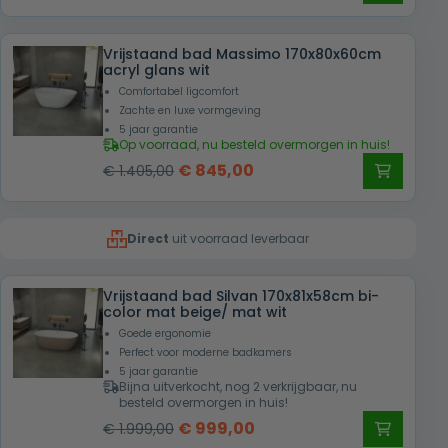
prijs
prijs
was:
is:
Vrijstaand bad Massimo 170x80x60cm
€ 2.199,00.
€ 1.049,00.
acryl glans wit
Comfortabel ligcomfort
Zachte en luxe vormgeving
5 jaar garantie
Op voorraad, nu besteld overmorgen in huis!
Oorspronkelijke
Huidige
€
845,00
€
1.405,00
prijs
prijs
was:
is:
Direct
uit voorraad leverbaar
€ 1.405,00.
€ 845,00.
Vrijstaand bad Silvan 170x81x58cm bi-
color mat beige/ mat wit
Goede ergonomie
Perfect voor moderne badkamers
5 jaar garantie
Bijna uitverkocht, nog 2 verkrijgbaar, nu
besteld overmorgen in huis!
Oorspronkelijke
Huidige
€
999,00
€
1.999,00