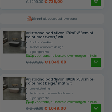
Oorspronkelijke
Huidige
€
735,00
€
1.299,00
prijs
prijs
was:
is:
Direct
uit voorraad leverbaar
€ 1.299,00.
€ 735,00.
Vrijstaand bad Silvan 170x81x58cm bi-
color mat zwart/ wit
Strakke afwerking
Tijdloos of modern design
5 jaar garantie
Op voorraad, nu besteld overmorgen in huis!
Oorspronkelijke
Huidige
€
1.049,00
€
1.999,00
prijs
prijs
was:
is:
Vrijstaand bad Silvan 180x81x58cm bi-
€ 1.999,00.
€ 1.049,00.
color mat beige/ mat wit
Luxe uitstraling
Perfect voor moderne badkamers
5 jaar garantie
Op voorraad, nu besteld overmorgen in huis!
Oorspronkelijke
Huidige
€
1.049,00
€
2.199,00