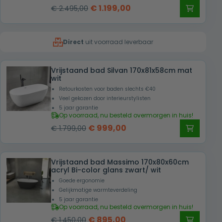
Oorspronkelijke
Huidige
€
1.199,00
€
2.495,00
prijs
prijs
was:
is:
Direct
uit voorraad leverbaar
€ 2.495,00.
€ 1.199,00.
Vrijstaand bad Silvan 170x81x58cm mat
wit
Retourkosten voor baden slechts €40
Veel gekozen door interieurstylisten
5 jaar garantie
Op voorraad, nu besteld overmorgen in huis!
Oorspronkelijke
Huidige
€
999,00
€
1.799,00
prijs
prijs
was:
is:
Vrijstaand bad Massimo 170x80x60cm
€ 1.799,00.
€ 999,00.
acryl Bi-color glans zwart/ wit
Goede ergonomie
Gelijkmatige warmteverdeling
5 jaar garantie
Op voorraad, nu besteld overmorgen in huis!
Oorspronkelijke
Huidige
€
895,00
€
1.450,00