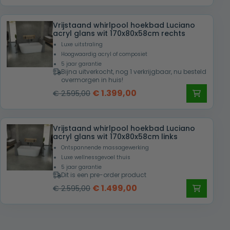
prijs
prijs
was:
is:
Vrijstaand whirlpool hoekbad Luciano
€ 1.999,00.
€ 999,00.
acryl glans wit 170x80x58cm rechts
Luxe uitstraling
Hoogwaardig acryl of composiet
5 jaar garantie
Bijna uitverkocht, nog 1 verkrijgbaar, nu besteld
overmorgen in huis!
Oorspronkelijke
Huidige
€
1.399,00
€
2.595,00
prijs
prijs
was:
is:
Vrijstaand whirlpool hoekbad Luciano
€ 2.595,00.
€ 1.399,00.
acryl glans wit 170x80x58cm links
Ontspannende massagewerking
Luxe wellnessgevoel thuis
5 jaar garantie
Dit is een pre-order product
Oorspronkelijke
Huidige
€
1.499,00
€
2.595,00
prijs
prijs
was:
is:
€ 2.595,00.
€ 1.499,00.