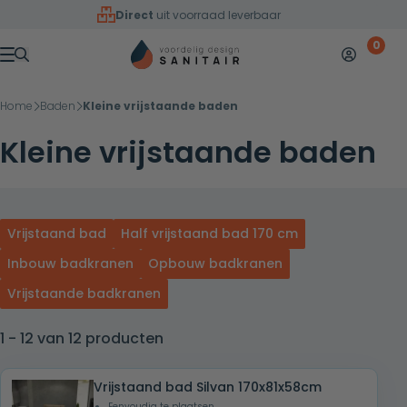
Overslaan naar inhoud
Direct
uit voorraad leverbaar
0
Mijn accoun
Winkelw
Menu
Home
Baden
Kleine vrijstaande baden
Kleine vrijstaande baden
Vrijstaand bad
Half vrijstaand bad 170 cm
Inbouw badkranen
Opbouw badkranen
Vrijstaande badkranen
1 - 12 van 12 producten
Vrijstaand bad Silvan 170x81x58cm
Eenvoudig te plaatsen