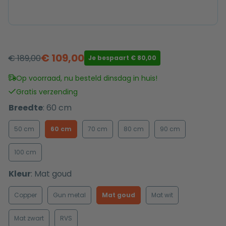
€
109,00
€
189,00
Je bespaart
€
80,00
Oorspronkelijke
Huidige
prijs
prijs
Op voorraad, nu besteld dinsdag in huis!
was:
is:
Gratis verzending
€ 189,00.
€ 109,00.
Breedte
:
60 cm
50 cm
60 cm
70 cm
80 cm
90 cm
100 cm
Kleur
:
Mat goud
Copper
Gun metal
Mat goud
Mat wit
Mat zwart
RVS