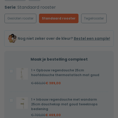
Serie
:
Standaard rooster
Gesloten rooster
Standaard rooster
Tegelrooster
Nog niet zeker over de kleur?
Bestel een sample!
Maak je bestelling compleet
1
×
Opbouw regendouche 25cm
Opbouw
hoofddouche thermostatisch mat goud
regendouche
€
659,00
€
389,00
25cm
hoofddouche
thermostatisch
1
×
Inbouw regendouche met wandarm
Inbouw
mat
25cm douchekop mat goud tweeknops
regendouche
bediening
goud
met
€
709,00
€
469,00