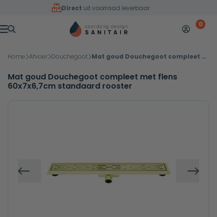
Overslaan naar inhoud
Direct
uit voorraad leverbaar
0
Mijn accoun
Winkelw
Menu
Home
Afvoer
Douchegoot
Mat goud Douchegoot compleet met flens 60x7x6,7cm standaard rooster
Mat goud Douchegoot compleet met flens
60x7x6,7cm standaard rooster
Vorige
Volg