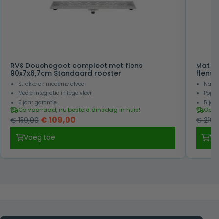
RVS Douchegoot compleet met flens
Mat z
90x7x6,7cm Standaard rooster
flens 
Strakke en moderne afvoer
Naadl
Mooie integratie in tegelvloer
Popul
5 jaar garantie
5 jaa
Op voorraad, nu besteld dinsdag in huis!
Op v
Oorspronkelijke
Huidige
€
109,00
€
159,00
€
219,
prijs
prijs
Voeg toe
Vo
was:
is:
€ 159,00.
€ 109,00.