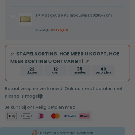
wandarm
25cm
1
×
Mat goud RVS Inbouwnis 30x60x7cm
Mat
douchekop
goud
mat
€
259,00
€
175,00
RVS
goud
Inbouwnis
tweeknops
30x60x7cm
bediening
🎉
STAPELKORTING: HOE MEER U KOOPT, HOE
MEER KORTING U ONTVANGT!
🎉
22
12
38
40
dagen
uren
minuten
seconden
Betaal veilig en vertrouwd. Ook achteraf betalen met
Klarna is mogelijk!
Je kunt bij ons veilig betalen met:
Direct
uit voorraad leverbaar