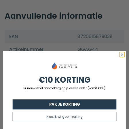
Aanvullende informatie
EAN
8720615879038
Artikelnummer
GGAG44
Merk
Guido Gusto
Serie
Standaard rooster
€10 KORTING
Garantie
5 jaar
Bij nieuwsbrief aanmelding op je eerste order (vanaf €100)
Kleur
Mat goud
PAK JE KORTING
Materiaal
Rvs 304
Nee, ik wil geen korting
Diepte
7 cm