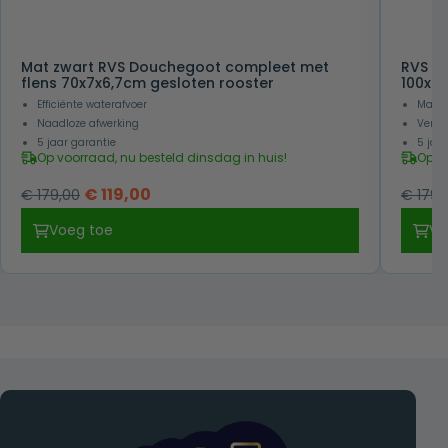
Mat zwart RVS Douchegoot compleet met
RVS D
flens 70x7x6,7cm gesloten rooster
100x7
Efficiënte waterafvoer
Makkel
Naadloze afwerking
Verkr
5 jaar garantie
5 jaa
Op voorraad, nu besteld dinsdag in huis!
Op v
Oorspronkelijke
Huidige
€
119,00
€
179,00
€
179,
prijs
prijs
Voeg toe
Vo
was:
is:
€ 179,00.
€ 119,00.