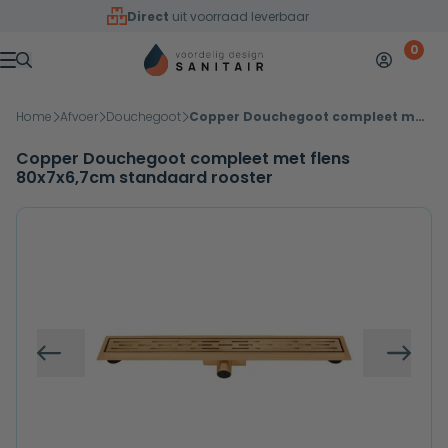
Overslaan naar inhoud
Direct
uit voorraad leverbaar
0
Mijn accoun
Winkelw
Menu
Home
Afvoer
Douchegoot
Copper Douchegoot compleet met flens 80x7x6,7cm standaard rooster
Copper Douchegoot compleet met flens
80x7x6,7cm standaard rooster
Vorige
Volg