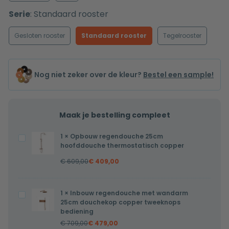
Serie
:
Standaard rooster
Gesloten rooster
Standaard rooster
Tegelrooster
Nog niet zeker over de kleur?
Bestel een sample!
Maak je bestelling compleet
1
×
Opbouw regendouche 25cm
Opbouw
hoofddouche thermostatisch copper
regendouche
€
609,00
€
409,00
25cm
hoofddouche
thermostatisch
1
×
Inbouw regendouche met wandarm
Inbouw
copper
25cm douchekop copper tweeknops
regendouche
bediening
met
€
709,00
€
479,00