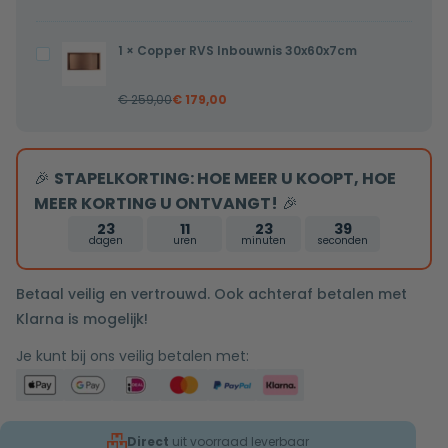
wandarm
25cm
1
×
Copper RVS Inbouwnis 30x60x7cm
Copper
douchekop
RVS
copper
€
259,00
€
179,00
Inbouwnis
tweeknops
30x60x7cm
bediening
🎉
STAPELKORTING: HOE MEER U KOOPT, HOE
MEER KORTING U ONTVANGT!
🎉
23
11
23
38
dagen
uren
minuten
seconden
Betaal veilig en vertrouwd. Ook achteraf betalen met
Klarna is mogelijk!
Je kunt bij ons veilig betalen met:
Direct
uit voorraad leverbaar