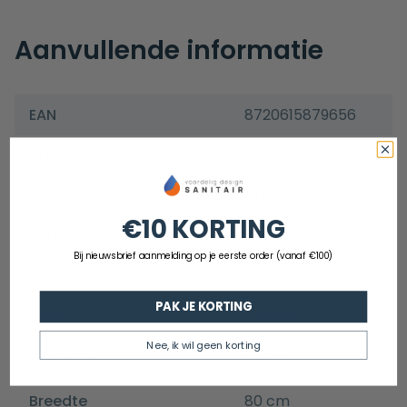
Aanvullende informatie
EAN
8720615879656
Artikelnummer
GGAG58
Merk
Guido Gusto
€10 KORTING
Serie
Standaard rooster
Bij nieuwsbrief aanmelding op je eerste order (vanaf €100)
Garantie
5 jaar
PAK JE KORTING
Kleur
Copper
Nee, ik wil geen korting
Materiaal
Rvs 304
Breedte
80 cm