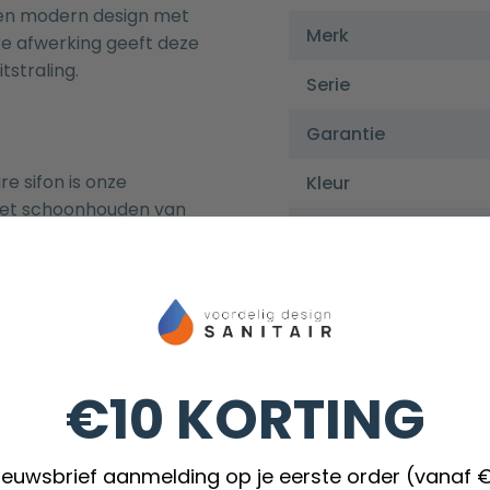
 en modern design met
Merk
e afwerking geeft deze
straling.
Serie
Garantie
e sifon is onze
Kleur
Het schoonhouden van
Materiaal
rdoor jouw badkamer
 de afvoer kunt
Breedte
Diepte
Hoogte
€10 KORTING
ot uiterst bestendig
Inbouwdiepte
er aan kwaliteit in te
s 6,7 cm past onze
nieuwsbrief aanmelding op je eerste order (vanaf 
Richting afvoer