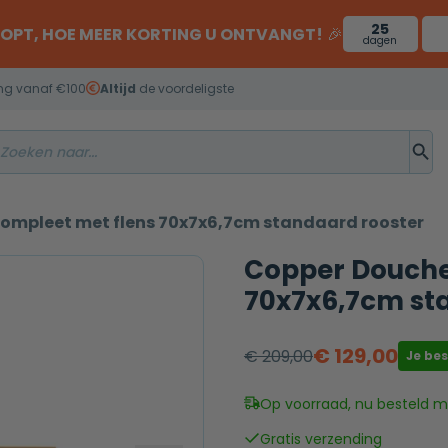
25
OOPT, HOE MEER KORTING U ONTVANGT!
🎉
dagen
ng vanaf €100
Altijd
de voordeligste
ompleet met flens 70x7x6,7cm standaard rooster
Copper Douche
70x7x6,7cm st
€
129,00
€
209,00
Je be
Oorspronkelijke
Huidige
prijs
prijs
Op voorraad, nu besteld mo
was:
is:
Gratis verzending
€ 209,00.
€ 129,00.