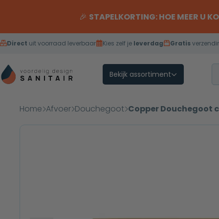
Overslaan naar inhoud
🎉
STAPELKORTING: HOE MEER U K
Direct
uit voorraad leverbaar
Kies zelf je
leverdag
Gratis
verzendi
Bekijk assortiment
Home
Afvoer
Douchegoot
Copper Douchegoot c