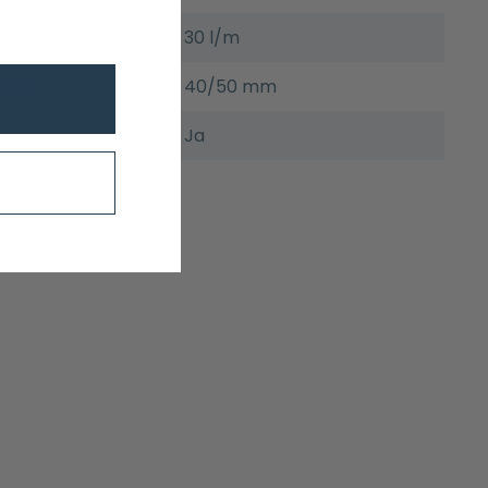
30 l/m
meter
40/50 mm
Ja