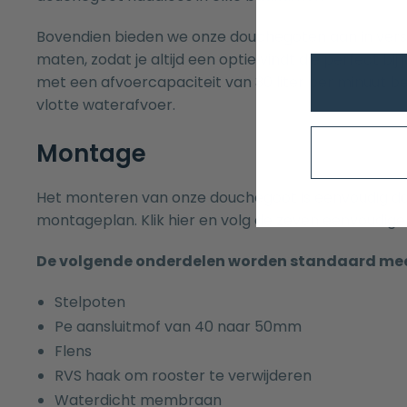
Bovendien bieden we onze douchegoten aan in versc
maten, zodat je altijd een optie vindt die perfect bi
met een afvoercapaciteit van 30 liter per minuut b
vlotte waterafvoer.
Montage
Het monteren van onze douchegoot is eenvoudig dan
montageplan.
Klik
hier en volg de zeven eenvoudig
De volgende onderdelen worden standaard me
Stelpoten
Pe aansluitmof van 40 naar 50mm
Flens
RVS haak om rooster te verwijderen
Waterdicht membraan