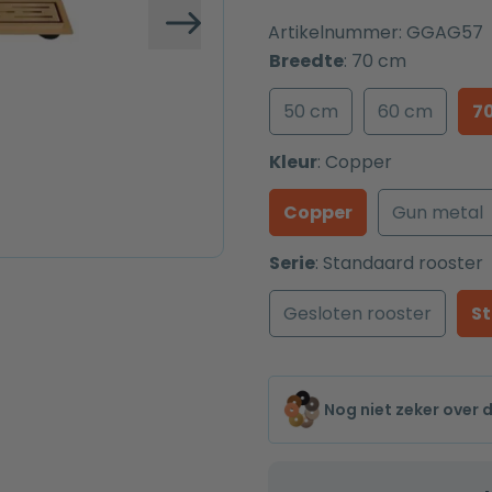
Artikelnummer:
GGAG57
Volgende
Breedte
:
70 cm
50 cm
60 cm
7
Kleur
:
Copper
Copper
Gun metal
Serie
:
Standaard rooster
Gesloten rooster
S
Nog niet zeker over 