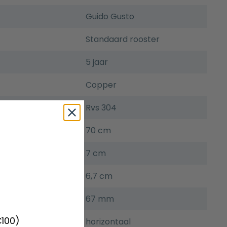
Guido Gusto
Standaard rooster
5 jaar
Copper
Rvs 304
70 cm
7 cm
6,7 cm
67 mm
€100)
horizontaal