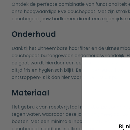
Ontdek de perfecte combinatie van functionaliteit
onze hoogwaardige RVS douchegoot. Met zijn strakk
douchegoot jouw badkamer direct een eigentijdse uit
Onderhoud
Dankzij het uitneembare haarfilter en de uitneembar
douchegoot buitengewoon onderhoudsvriendelijk. 
de goot wordt hierdoor een eenvoudige taak, waa
altijd fris en hygiënisch blijft. Bent u benieuwd hoe u
ontstoppen? Klik dan
hier
voor onderhoud tips!
Materiaal
Het gebruik van roestvrijstaal maakt onze douchego
tegen water, waardoor deze jarenlang meegaat zond
boeten. Met een minimale inbouwdiepte van slecht
Bij 
douchegoot naadloos in elke badkamer.