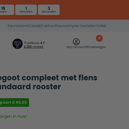
19
1
2
uren
minuten
seconden
Kennisbank
Zakelijk
Contact
Kleursamples bestellen
Outlet
0
Mijn account
Winkelwagen
goot compleet met flens
andaard rooster
spaart
€
80,00
rgen in huis!