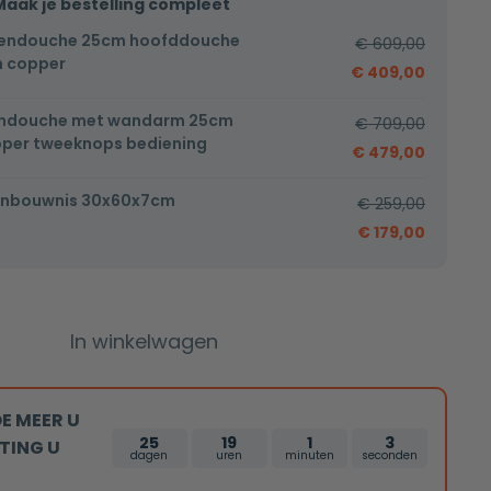
Maak je bestelling compleet
endouche 25cm hoofddouche
€
609,00
h copper
€
409,00
endouche met wandarm 25cm
€
709,00
per tweeknops bediening
€
479,00
Inbouwnis 30x60x7cm
€
259,00
€
179,00
In winkelwagen
E MEER U
25
19
1
2
TING U
dagen
uren
minuten
seconden