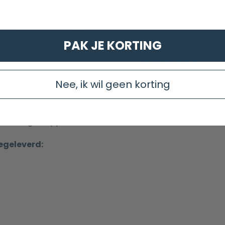
Afvoercapaciteit
hillende kleuren en
j jouw badkamer past. En
Uitwendige buisdia
PAK JE KORTING
en je verzekerd van een
Stankafsluiter
Nee, ik wil geen korting
kzij ons stapsgewijze
e montagestappen.
egeleverd: