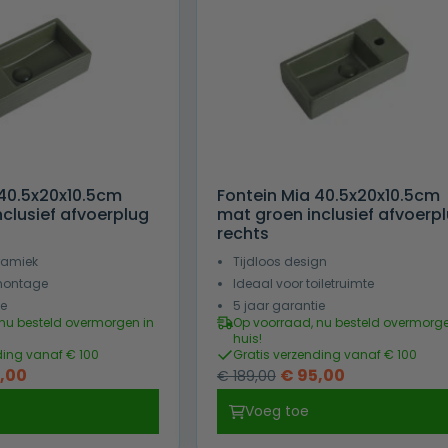
 40.5x20x10.5cm
Fontein Mia 40.5x20x10.5cm
clusief afvoerplug
mat groen inclusief afvoerp
rechts
ramiek
Tijdloos design
montage
Ideaal voor toiletruimte
ie
5 jaar garantie
nu besteld overmorgen in
Op voorraad, nu besteld overmorge
huis!
ding vanaf € 100
Gratis verzending vanaf € 100
pronkelijke
Huidige
Oorspronkelijke
Huidige
,00
€
95,00
€
189,00
prijs
prijs
prijs
Voeg toe
is:
was:
is: