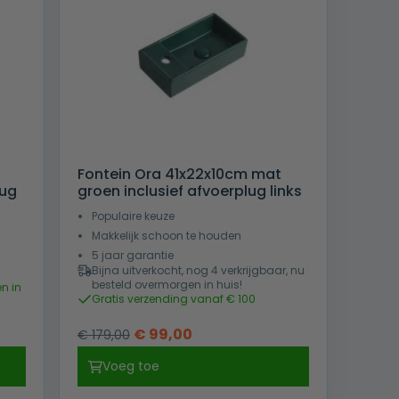
Fontein Ora 41x22x10cm mat
lug
groen inclusief afvoerplug links
Populaire keuze
Makkelijk schoon te houden
5 jaar garantie
Bijna uitverkocht, nog 4 verkrijgbaar, nu
besteld overmorgen in huis!
n in
Gratis verzending vanaf € 100
Oorspronkelijke
Huidige
€
99,00
€
179,00
prijs
prijs
Voeg toe
was:
is: