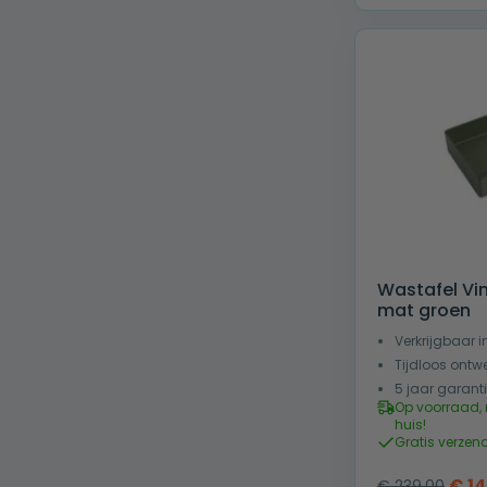
€ 179
Wastafel Vi
mat groen
Verkrijgbaar 
Tijdloos ontw
5 jaar garant
Op voorraad, 
huis!
Gratis verzen
Oors
€
14
€
239,00