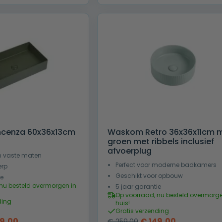
,00.
€ 99,00.
€ 189,00.
€ 95,00.
ncenza 60x36x13cm
Waskom Retro 36x36x11cm m
groen met ribbels inclusief
afvoerplug
in vaste maten
Perfect voor moderne badkamers
erp
Geschikt voor opbouw
ie
nu besteld overmorgen in
5 jaar garantie
Op voorraad, nu besteld overmorge
ding
huis!
Gratis verzending
pronkelijke
Huidige
Oorspronkelijke
Huidige
9,00
€
149,00
€
259,00