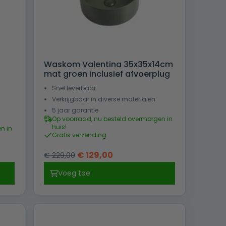
Waskom Valentina 35x35x14cm
mat groen inclusief afvoerplug
Snel leverbaar
Verkrijgbaar in diverse materialen
5 jaar garantie
Op voorraad, nu besteld overmorgen in
huis!
n in
Gratis verzending
Oorspronkelijke
Huidige
€
129,00
€
229,00
prijs
prijs
Voeg toe
was:
is:
€ 229,00.
€ 129,00.