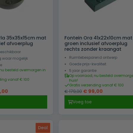
la 35x35x15cm mat
Fontein Ora 41x22x10cm mat
ief afvoerplug
groen inclusief afvoerplug
rechts zonder kraangat
beschikbaar
Ruimtebesparend ontwerp
g waar mogelijk
Goede prijs-kwaliteit
ie
nu besteld overmorgen in
5 jaar garantie
Op voorraad, nu besteld overmorge
ding vanaf € 100
huis!
Gratis verzending vanaf € 100
pronkelijke
Huidige
Oorspronkelijke
Huidige
,00
€
99,00
€
179,00
prijs
prijs
prijs
Voeg toe
is:
was:
is:
,00.
€ 95,00.
€ 179,00.
€ 99,00.
Deal