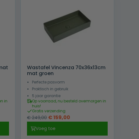
mat
Wastafel Vincenza 70x36x13cm
mat groen
Perfecte pasvorm
Praktisch in gebruik
5 jaar garantie
n in
Op voorraad, nu besteld overmorgen in
huis!
Gratis verzending
Oorspronkelijke
Huidige
€
159,00
€
249,00
prijs
prijs
Voeg toe
was:
is: