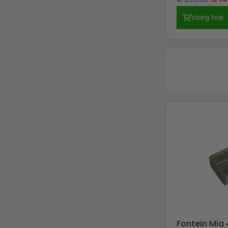
prijs
Voeg toe
was:
€ 23
Fontein Mia