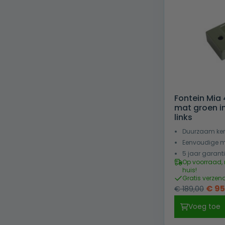
Fontein Mia
mat groen in
links
Duurzaam ke
Eenvoudige 
5 jaar garant
Op voorraad, 
huis!
Gratis verzen
Oors
€
95
€
189,00
prijs
Voeg toe
was: