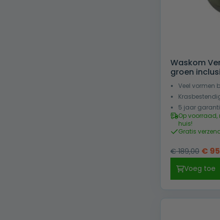
Waskom Ver
groen inclus
Veel vormen 
Krasbestendi
5 jaar garant
Op voorraad, 
huis!
Gratis verzen
Oors
€
95
€
189,00
prijs
Voeg toe
was:
€ 189