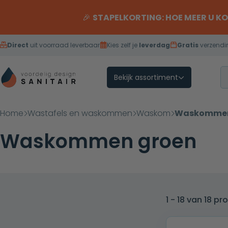
Overslaan naar inhoud
🎉
STAPELKORTING: HOE MEER U K
Direct
uit voorraad leverbaar
Kies zelf je
leverdag
Gratis
verzendi
Bekijk assortiment
Home
Wastafels en waskommen
Waskom
Waskommen
Waskommen groen
1 - 18 van 18 p