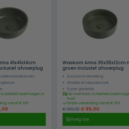
ina 41x41x14cm
Waskom Anna 35x35x12cm 
clusief afvoerplug
groen inclusief afvoerplug
 moderne badkamers
Duurzame afwerking
r opbouw
Strakke of robuuste look
ie
5 jaar garantie
nu besteld overmorgen in
Op voorraad, nu besteld overmorge
huis!
ding vanaf € 100
Gratis verzending vanaf € 100
pronkelijke
Huidige
Oorspronkelijke
Huidige
,00
€
95,00
€
189,00
prijs
prijs
prijs
Voeg toe
is:
was:
is: