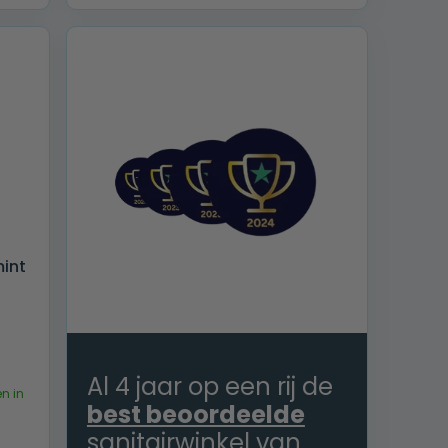
€ 249,00.
€ 159,00.
int
Al 4 jaar op een rij de
n in
best beoordeelde
sanitairwinkel van