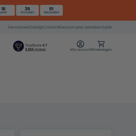
16
35
50
uren
minuten
seconden
Kennisbank
Zakelijk
Contact
Kleursamples bestellen
Outlet
Mijn account
Winkelwagen