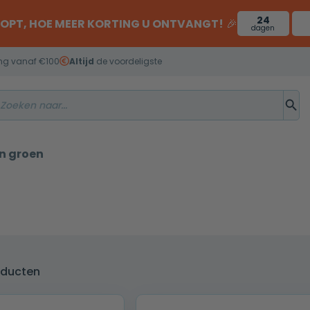
24
OOPT, HOE MEER KORTING U ONTVANGT!
🎉
dagen
ng vanaf €100
Altijd
de voordeligste
 groen
roducten