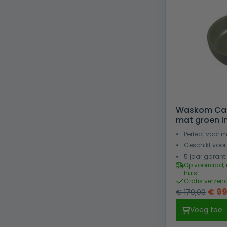
Waskom Car
mat groen in
Perfect voor
Geschikt voo
5 jaar garant
Op voorraad, 
huis!
Gratis verzen
Oors
€
99
€
179,00
prijs
Voeg toe
was: