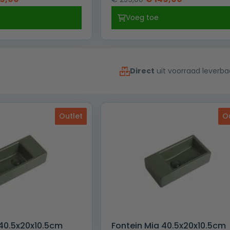
prijs
prijs
prijs
Voeg toe
is:
was:
is:
9,00.
€ 149,00.
€ 259,00.
€ 149,00.
Direct
uit voorraad leverba
Outlet
O
 40.5x20x10.5cm
Fontein Mia 40.5x20x10.5cm