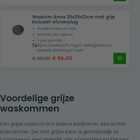
prijs
prijs
was:
is:
Waskom Anna 35x35x12cm mat grijs
€ 639,00.
€ 348,00.
inclusief afvoerplug
Strakke of robuuste look
Geschikt voor opbouw
5 jaar garantie
Bijna uitverkocht, nog 5 verkrijgbaar, nu
besteld dinsdag in huis!
Oorspronkelijke
Huidige
€
95,00
€
189,00
prijs
prijs
was:
is:
€ 189,00.
€ 95,00.
Voordelige grijze
waskommen
Een grijze waskom is in iedere badkamer een echte
eyecatcher. De mat grijze kleur is gemakkelijk te
combineren met eigenlijk alle woonstijlen en kleuren.