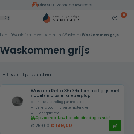
Overslaan naar inhoud
Direct
uit voorraad leverbaar
0
Mijn accoun
Winkelw
Menu
Home
Wastafels en waskommen
Waskom
Waskommen grijs
Waskommen grijs
1 - 11 van 11 producten
Waskom Retro 36x36x11cm mat grijs met
ribbels inclusief afvoerplug
Unieke uitstraling per materiaal
Verkrijgbaar in diverse materialen
5 jaar garantie
Op voorraad, nu besteld dinsdag in huis!
Oorspronkelijke
Huidige
€
149,00
€
259,00
prijs
prijs