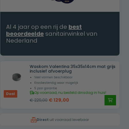
Al 4 jaar op een rij de
best
beoordeelde
sanitairwinkel van
Nederland
Waskom Valentina 35x35x14cm mat grijs
inclusief afvoerplug
Veel vormen beschikbaar
Krasbestendig waar mogelijk
5 jaar garantie
Op voorraad, nu besteld dinsdag in huis!
Deal
Oorspronkelijke
Huidige
€
129,00
€
229,00
prijs
prijs
was:
is:
Direct
uit voorraad leverbaar
€ 229,00.
€ 129,00.