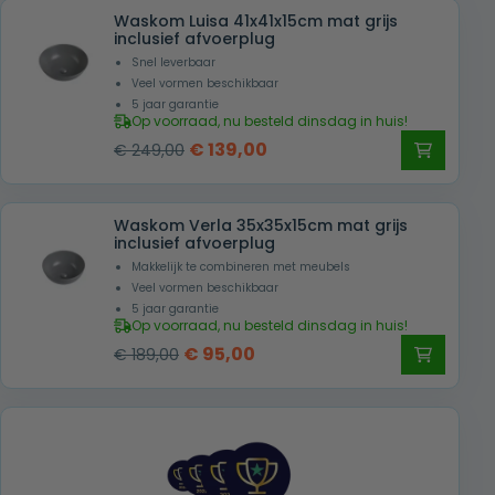
Waskom Luisa 41x41x15cm mat grijs
inclusief afvoerplug
Snel leverbaar
Veel vormen beschikbaar
5 jaar garantie
Op voorraad, nu besteld dinsdag in huis!
Oorspronkelijke
Huidige
€
139,00
€
249,00
prijs
prijs
was:
is:
Waskom Verla 35x35x15cm mat grijs
€ 249,00.
€ 139,00.
inclusief afvoerplug
Makkelijk te combineren met meubels
Veel vormen beschikbaar
5 jaar garantie
Op voorraad, nu besteld dinsdag in huis!
Oorspronkelijke
Huidige
€
95,00
€
189,00
prijs
prijs
was:
is:
€ 189,00.
€ 95,00.