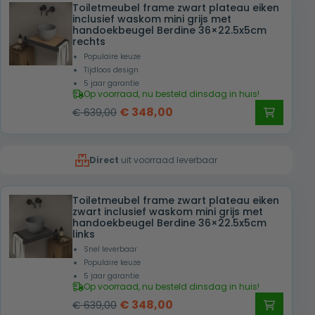
Toiletmeubel frame zwart plateau eiken
€ 639,00.
€ 348,00.
inclusief waskom mini grijs met
handoekbeugel Berdine 36×22.5x5cm
rechts
Populaire keuze
Tijdloos design
5 jaar garantie
Op voorraad, nu besteld dinsdag in huis!
Oorspronkelijke
Huidige
€
348,00
€
639,00
prijs
prijs
was:
is:
Direct
uit voorraad leverbaar
€ 639,00.
€ 348,00.
Toiletmeubel frame zwart plateau eiken
zwart inclusief waskom mini grijs met
handoekbeugel Berdine 36×22.5x5cm
links
Snel leverbaar
Populaire keuze
5 jaar garantie
Op voorraad, nu besteld dinsdag in huis!
Oorspronkelijke
Huidige
€
348,00
€
639,00