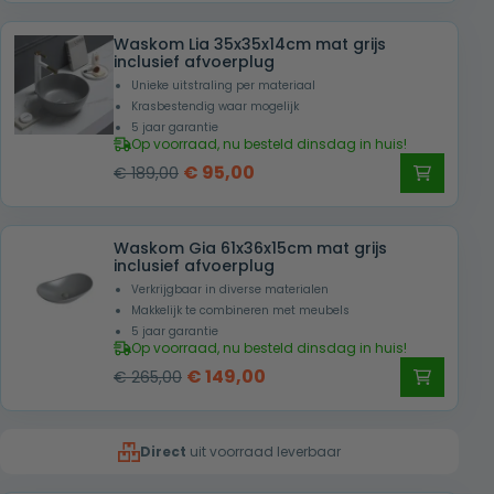
was:
is:
Waskom Lia 35x35x14cm mat grijs
€ 259,00.
€ 149,00.
inclusief afvoerplug
Unieke uitstraling per materiaal
Krasbestendig waar mogelijk
5 jaar garantie
Op voorraad, nu besteld dinsdag in huis!
Oorspronkelijke
Huidige
€
95,00
€
189,00
prijs
prijs
was:
is:
Waskom Gia 61x36x15cm mat grijs
€ 189,00.
€ 95,00.
inclusief afvoerplug
Verkrijgbaar in diverse materialen
Makkelijk te combineren met meubels
5 jaar garantie
Op voorraad, nu besteld dinsdag in huis!
Oorspronkelijke
Huidige
€
149,00
€
265,00
prijs
prijs
was:
is:
Direct
uit voorraad leverbaar
€ 265,00.
€ 149,00.