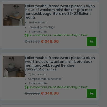
Toiletmeubel frame zwart plateau eiken
inclusief waskom mini donker grijs met
handoekbeugel Berdine 36×22.5x5cm
rechts
Snel leverbaar
Eenvoudige montage
5 jaar garantie
Op voorraad, nu besteld dinsdag in huis!
Oorspronkelijke
Huidige
€
348,00
€
639,00
prijs
prijs
was:
is:
Toiletmeubel frame zwart plateau eiken
€ 639,00.
€ 348,00.
zwart inclusief waskom mini betonlook
met handoekbeugel Berdine
36×22.5x5cm links
Tijdloos design
Compact maar functioneel
5 jaar garantie
Op voorraad, nu besteld dinsdag in huis!
Oorspronkelijke
Huidige
€
348,00
€
639,00
prijs
prijs
was:
is: