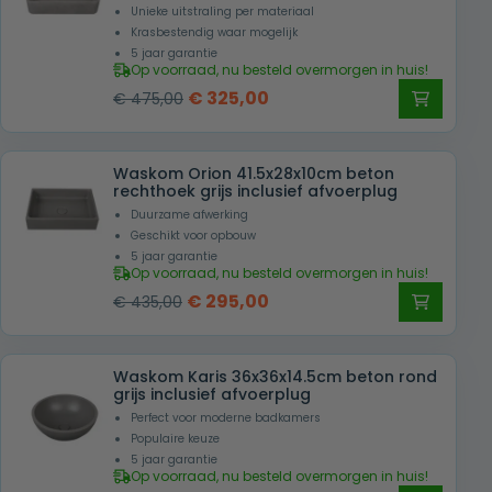
Unieke uitstraling per materiaal
Krasbestendig waar mogelijk
5 jaar garantie
Op voorraad, nu besteld overmorgen in huis!
Oorspronkelijke
Huidige
€
325,00
€
475,00
prijs
prijs
was:
is:
Waskom Orion 41.5x28x10cm beton
€ 475,00.
€ 325,00.
rechthoek grijs inclusief afvoerplug
Duurzame afwerking
Geschikt voor opbouw
5 jaar garantie
Op voorraad, nu besteld overmorgen in huis!
Oorspronkelijke
Huidige
€
295,00
€
435,00
prijs
prijs
was:
is:
Waskom Karis 36x36x14.5cm beton rond
€ 435,00.
€ 295,00.
grijs inclusief afvoerplug
Perfect voor moderne badkamers
Populaire keuze
5 jaar garantie
Op voorraad, nu besteld overmorgen in huis!