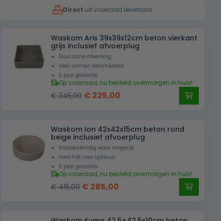
was:
is:
Direct
uit voorraad leverbaar
€ 415,00.
€ 285,00.
Waskom Aris 39x39x12cm beton vierkant
grijs inclusief afvoerplug
Duurzame afwerking
Veel vormen beschikbaar
5 jaar garantie
Op voorraad, nu besteld overmorgen in huis!
Oorspronkelijke
Huidige
€
225,00
€
345,00
prijs
prijs
was:
is:
Waskom Ion 42x42x15cm beton rond
€ 345,00.
€ 225,00.
beige inclusief afvoerplug
Krasbestendig waar mogelijk
Geschikt voor opbouw
5 jaar garantie
Op voorraad, nu besteld overmorgen in huis!
Oorspronkelijke
Huidige
€
285,00
€
415,00
prijs
prijs
was:
is:
Waskom Kyma 42.5×42.5x10cm beton