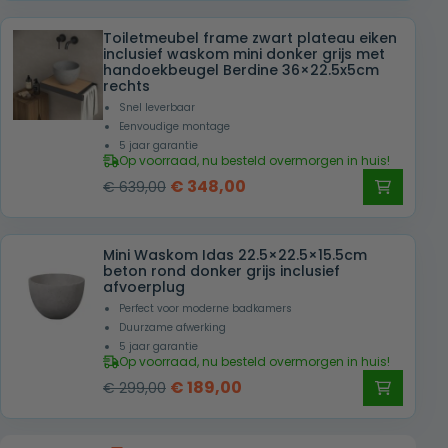
was:
is:
Toiletmeubel frame zwart plateau eiken
€ 415,00.
€ 285,00.
inclusief waskom mini donker grijs met
handoekbeugel Berdine 36×22.5x5cm
rechts
Snel leverbaar
Eenvoudige montage
5 jaar garantie
Op voorraad, nu besteld overmorgen in huis!
Oorspronkelijke
Huidige
€
348,00
€
639,00
prijs
prijs
was:
is:
Mini Waskom Idas 22.5×22.5×15.5cm
€ 639,00.
€ 348,00.
beton rond donker grijs inclusief
afvoerplug
Perfect voor moderne badkamers
Duurzame afwerking
5 jaar garantie
Op voorraad, nu besteld overmorgen in huis!
Oorspronkelijke
Huidige
€
189,00
€
299,00
prijs
prijs
was:
is: