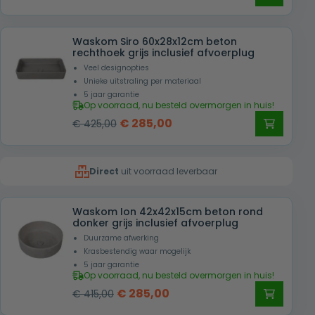
prijs
prijs
was:
is:
Waskom Siro 60x28x12cm beton
€ 459,00.
€ 349,00.
rechthoek grijs inclusief afvoerplug
Veel designopties
Unieke uitstraling per materiaal
5 jaar garantie
Op voorraad, nu besteld overmorgen in huis!
Oorspronkelijke
Huidige
€
285,00
€
425,00
prijs
prijs
was:
is:
Direct
uit voorraad leverbaar
€ 425,00.
€ 285,00.
Waskom Ion 42x42x15cm beton rond
donker grijs inclusief afvoerplug
Duurzame afwerking
Krasbestendig waar mogelijk
5 jaar garantie
Op voorraad, nu besteld overmorgen in huis!
Oorspronkelijke
Huidige
€
285,00
€
415,00
prijs
prijs