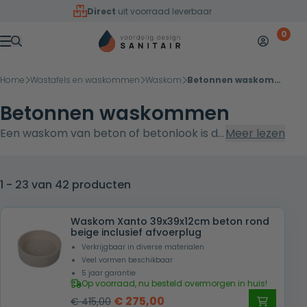
Overslaan naar inhoud
Direct
uit voorraad leverbaar
0
Mijn accoun
Winkelw
Menu
Home
Wastafels en waskommen
Waskom
Betonnen waskommen
Betonnen waskommen
Een waskom van beton of betonlook is dé
Meer lezen
keuze voor wie op zoek is naar karakter
en rustieke luxe in de badkamer.
Verkrijgbaar in kleuren als beton grijs,
1 - 23 van 42 producten
beige of zelfs beton ciré. Onze betonnen
waskommen zijn handgemaakt,
Waskom Xanto 39x39x12cm beton rond
beige inclusief afvoerplug
duurzaam afgewerkt en verrassend licht
Verkrijgbaar in diverse materialen
in gewicht.
Veel vormen beschikbaar
5 jaar garantie
Op voorraad, nu besteld overmorgen in huis!
Oorspronkelijke
Huidige
€
275,00
€
415,00