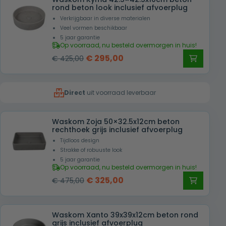
€ 415,00.
€ 285,00.
rond beton look inclusief afvoerplug
Verkrijgbaar in diverse materialen
Veel vormen beschikbaar
5 jaar garantie
Op voorraad, nu besteld overmorgen in huis!
Oorspronkelijke
Huidige
€
295,00
€
425,00
prijs
prijs
was:
is:
Direct
uit voorraad leverbaar
€ 425,00.
€ 295,00.
Waskom Zoja 50×32.5x12cm beton
rechthoek grijs inclusief afvoerplug
Tijdloos design
Strakke of robuuste look
5 jaar garantie
Op voorraad, nu besteld overmorgen in huis!
Oorspronkelijke
Huidige
€
325,00
€
475,00
prijs
prijs
was:
is:
Waskom Xanto 39x39x12cm beton rond
€ 475,00.
€ 325,00.
grijs inclusief afvoerplug