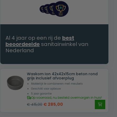
Al 4 jaar op een rij de
best
beoordeelde
sanitairwinkel van
Nederland
Waskom Ion 42x42x15cm beton rond
grijs inclusief afvoerplug
Makkelijk te combineren met meubels
Geschikt voor opbouw
5 jaar garantie
Op voorraad, nu besteld overmorgen in huis!
Oorspronkelijke
Huidige
€
285,00
€
415,00
prijs
prijs