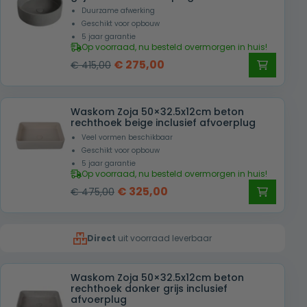
Duurzame afwerking
Geschikt voor opbouw
5 jaar garantie
Op voorraad, nu besteld overmorgen in huis!
Oorspronkelijke
Huidige
€
275,00
€
415,00
prijs
prijs
was:
is:
Waskom Zoja 50×32.5x12cm beton
€ 415,00.
€ 275,00.
rechthoek beige inclusief afvoerplug
Veel vormen beschikbaar
Geschikt voor opbouw
5 jaar garantie
Op voorraad, nu besteld overmorgen in huis!
Oorspronkelijke
Huidige
€
325,00
€
475,00
prijs
prijs
was:
is:
Direct
uit voorraad leverbaar
€ 475,00.
€ 325,00.
Waskom Zoja 50×32.5x12cm beton
rechthoek donker grijs inclusief
afvoerplug