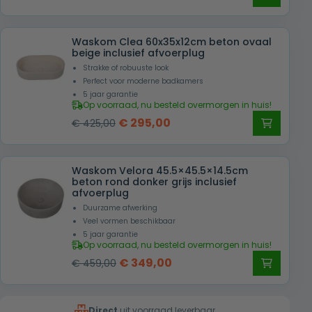
prijs
prijs
was:
is:
Waskom Clea 60x35x12cm beton ovaal
€ 415,00.
€ 275,00.
beige inclusief afvoerplug
Strakke of robuuste look
Perfect voor moderne badkamers
5 jaar garantie
Op voorraad, nu besteld overmorgen in huis!
Oorspronkelijke
Huidige
€
295,00
€
425,00
prijs
prijs
was:
is:
Waskom Velora 45.5×45.5×14.5cm
€ 425,00.
€ 295,00.
beton rond donker grijs inclusief
afvoerplug
Duurzame afwerking
Veel vormen beschikbaar
5 jaar garantie
Op voorraad, nu besteld overmorgen in huis!
Oorspronkelijke
Huidige
€
349,00
€
459,00
prijs
prijs
was:
is:
Direct
uit voorraad leverbaar