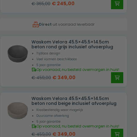
Oorspronkelijke
Huidige
€
245,00
€
365,00
prijs
prijs
was:
is:
Direct
uit voorraad leverbaar
€ 365,00.
€ 245,00.
Waskom Velora 45.5×45.5×14.5cm
beton rond grijs inclusief afvoerplug
Tijdloos design
Veel vormen beschikbaar
5 jaar garantie
Op voorraad, nu besteld overmorgen in huis!
Oorspronkelijke
Huidige
€
349,00
€
459,00
prijs
prijs
was:
is:
Waskom Velora 45.5×45.5×14.5cm
€ 459,00.
€ 349,00.
beton rond beige inclusief afvoerplug
Krasbestendig waar mogelijk
Duurzame afwerking
5 jaar garantie
Op voorraad, nu besteld overmorgen in huis!
Oorspronkelijke
Huidige
€
349,00
€
459,00