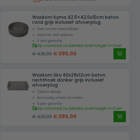
€ 459,00.
€ 349,00.
Waskom Kyma 42.5×42.5x10cm beton
rond grijs inclusief afvoerplug
Veel vormen beschikbaar
Geschikt voor opbouw
5 jaar garantie
Op voorraad, nu besteld overmorgen in huis!
Oorspronkelijke
Huidige
€
295,00
€
425,00
prijs
prijs
was:
is:
Waskom Siro 60x28x12cm beton
€ 425,00.
€ 295,00.
rechthoek donker grijs inclusief
afvoerplug
Tijdloos design
Eenvoudig schoon te maken
5 jaar garantie
Op voorraad, nu besteld overmorgen in huis!
Oorspronkelijke
Huidige
€
285,00
€
425,00
prijs
prijs
was:
is:
€ 425,00.
€ 285,00.