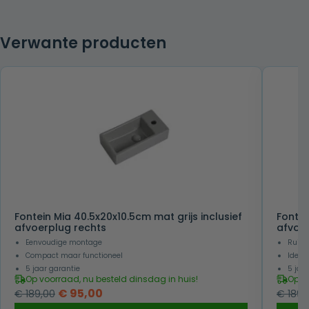
Verwante producten
Fontein Mia 40.5x20x10.5cm mat grijs inclusief
Fontei
afvoerplug rechts
afvoer
Eenvoudige montage
Ruimt
Compact maar functioneel
Ideaal
5 jaar garantie
5 jaa
Op voorraad, nu besteld dinsdag in huis!
Op v
Oorspronkelijke
Huidige
€
95,00
€
189,00
€
189,