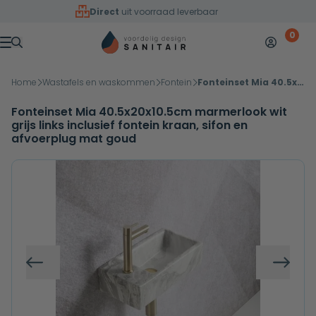
Overslaan naar inhoud
Direct
uit voorraad leverbaar
0
Mijn accoun
Winkelw
Menu
Home
Wastafels en waskommen
Fontein
Fonteinset Mia 40.5x20x10.5cm marmerlook wit grijs links inclusief fontein kraan, sifon en afvoerplug mat goud
Fonteinset Mia 40.5x20x10.5cm marmerlook wit
grijs links inclusief fontein kraan, sifon en
afvoerplug mat goud
Vorige
Volg