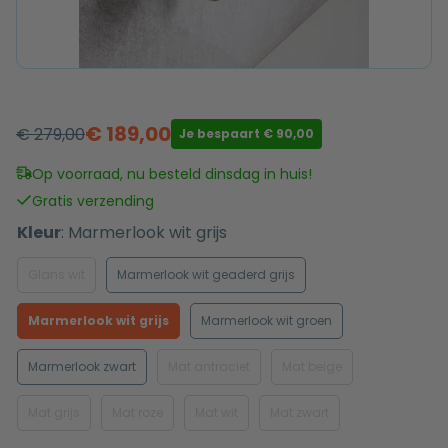
€
189,00
€
279,00
Je bespaart
€
90,00
Oorspronkelijke
Huidige
prijs
prijs
Op voorraad, nu besteld dinsdag in huis!
was:
is:
Gratis verzending
€ 279,00.
€ 189,00.
Kleur
:
Marmerlook wit grijs
Glans wit
Marmerlook wit geaderd grijs
Marmerlook wit grijs
Marmerlook wit groen
Marmerlook zwart
Mat antraciet
Mat beige
Mat grijs
Mat roze
Mat wit
Mat zwart