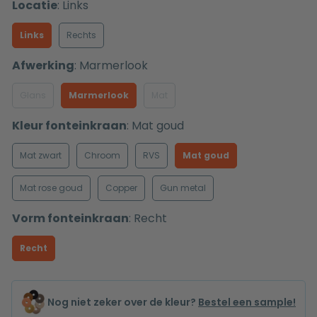
Locatie
:
Links
Links
Rechts
Afwerking
:
Marmerlook
Glans
Marmerlook
Mat
Kleur fonteinkraan
:
Mat goud
Mat zwart
Chroom
RVS
Mat goud
Mat rose goud
Copper
Gun metal
Vorm fonteinkraan
:
Recht
Recht
Nog niet zeker over de kleur?
Bestel een sample!