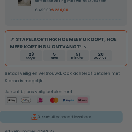
softclose
softclose zitting mat wit 49x37x37cm
toilet
zitting
€
499,00
€
284,00
Pietro
mat
randloos
wit
inclusief
48x36,5x36cm
softclose
🎉
STAPELKORTING: HOE MEER U KOOPT, HOE
zitting
MEER KORTING U ONTVANGT!
🎉
mat
23
5
51
19
wit
dagen
uren
minuten
seconden
49x37x37cm
Betaal veilig en vertrouwd. Ook achteraf betalen met
Klarna is mogelijk!
Je kunt bij ons veilig betalen met:
Direct
uit voorraad leverbaar
Artikelnummer:
GGFS137