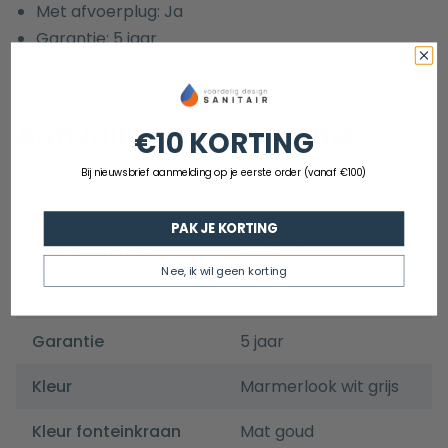
Met afvoerplug: Ja
Garantie: 5 jaar
Aanvullende informatie
€10 KORTING
Bij nieuwsbrief aanmelding op je eerste order (vanaf €100)
EAN
8720701503021
PAK JE KORTING
Artikelnummer
GGFS137
Nee, ik wil geen korting
Merk
Guido Gusto
Garantie
5 jaar
Kleur
Marmerlook wit grijs
Kleur fonteinkraan
Mat goud