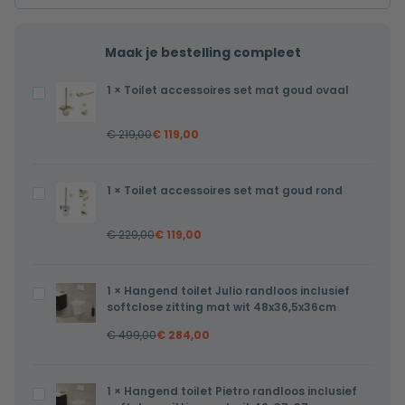
Maak je bestelling compleet
1
×
Toilet accessoires set mat goud ovaal
Toilet
accessoires
€
219,00
€
119,00
set
mat
goud
1
×
Toilet accessoires set mat goud rond
Toilet
ovaal
accessoires
€
229,00
€
119,00
set
mat
goud
1
×
Hangend toilet Julio randloos inclusief
Hangend
rond
softclose zitting mat wit 48x36,5x36cm
toilet
€
499,00
€
284,00
Julio
randloos
inclusief
1
×
Hangend toilet Pietro randloos inclusief
Hangend