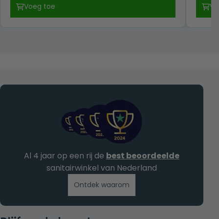
prijs
prijs
Voeg toe
Vo
was:
is:
€ 189,00.
€ 95,00.
Al 4 jaar op een rij de
best beoordeelde
sanitairwinkel van Nederland
Ontdek waarom