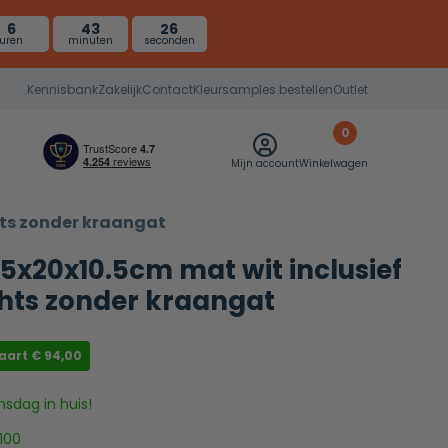
6
43
25
uren
minuten
seconden
Kennisbank
Zakelijk
Contact
Kleursamples bestellen
Outlet
0
Mijn account
Winkelwagen
hts zonder kraangat
.5x20x10.5cm mat wit inclusief
hts zonder kraangat
paart
€
94,00
nsdag in huis!
100