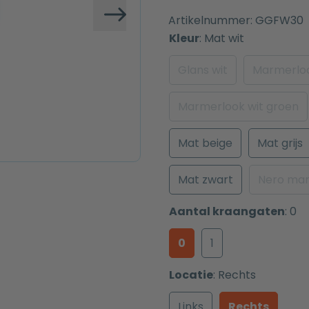
Artikelnummer:
GGFW30
Volgende
Kleur
:
Mat wit
Glans wit
Marmerloo
Marmerlook wit groen
Mat beige
Mat grijs
Mat zwart
Nero mar
Aantal kraangaten
:
0
0
1
Locatie
:
Rechts
Links
Rechts