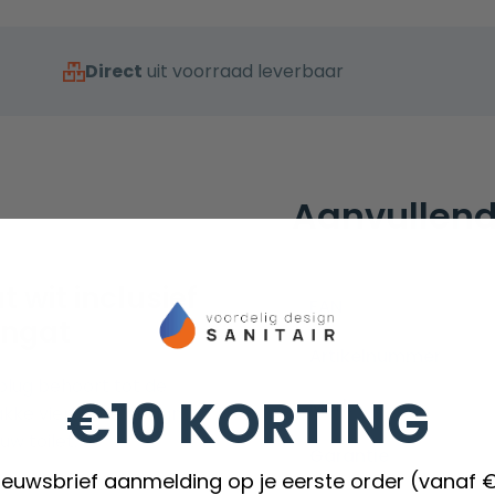
Direct
uit voorraad leverbaar
Aanvullend
 wit inclusief
EAN
angat
Artikelnummer
plug behoort tot de
€10 KORTING
Merk
rakke vierkante design
w toilet.
Garantie
nieuwsbrief aanmelding op je eerste order (vanaf 