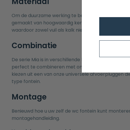
Materiaal
Om de duurzame werking te bewerkstelligen is het 
gemaakt van hoogwaardig keramiek dat is afgewer
waardoor zowel vuil als kalk niet makkelijk kan hech
Combinatie
De serie Mia is in verschillende kleuren en afwerkinge
perfect te combineren met onze
fonteinkranen
en
kiezen uit een van onze universele
afvoerpluggen
die
type fontein.
Montage
Benieuwd hoe u uw zelf de wc fontein kunt montere
montagehandleiding.