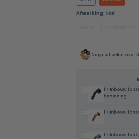
Afwerking
:
Mat
Glans
Marmerlook
Nog niet zeker over 
1
×
Inbouw font
Inbouw
bediening
fonteinkraan
Mat
1
×
Inbouw font
Inbouw
zwart
fonteinkraan
één-
Copper
greeps
1
×
Inbouw font
Inbouw
één-
bediening