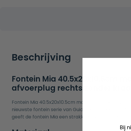
Beschrijving
Fontein Mia 40.5x20x10.5cm mat
afvoerplug rechts zonder kra
Fontein Mia 40.5x20x10.5cm mat wit inclusief afvoer
nieuwste fontein serie van Guido Gusto. Door dit st
geeft de fontein Mia een strakke moderne look aan u
Bij 