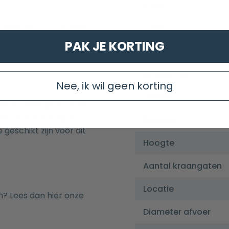
Kleur
fonteinen assortiment
Vorm
kt met een coating
PAK JE KORTING
Materiaal
ten.
Afmetingen
Nee, ik wil geen korting
Lengte
n te verkrijgen en zijn
sifons
. Tevens kunt u
Breedte
 geschikt zijn voor dit
Hoogte
Aantal kraangaten
Locatie
n? Lees dan hier onze
Diameter afvoer