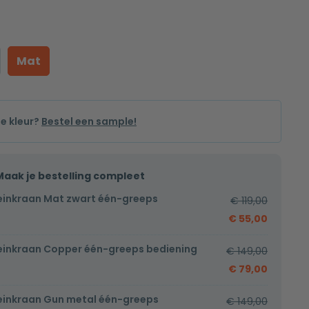
Mat
de kleur?
Bestel een sample!
Maak je bestelling compleet
einkraan Mat zwart één-greeps
€
119,00
€
55,00
einkraan Copper één-greeps bediening
€
149,00
€
79,00
einkraan Gun metal één-greeps
€
149,00