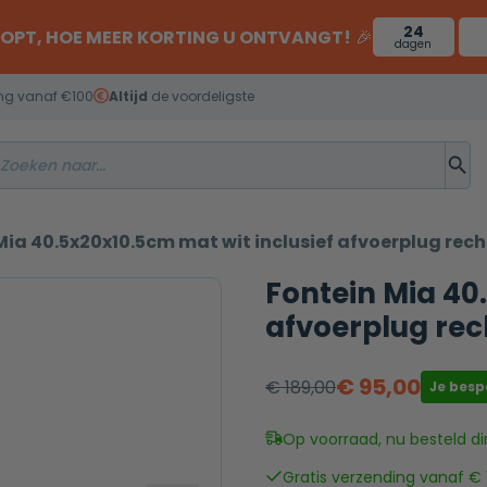
24
OOPT, HOE MEER KORTING U ONTVANGT!
🎉
dagen
ng vanaf €100
Altijd
de voordeligste
Mia 40.5x20x10.5cm mat wit inclusief afvoerplug rec
Fontein Mia 40
afvoerplug rec
€
95,00
€
189,00
Je bes
Oorspronkelijke
Huidige
prijs
prijs
Op voorraad, nu besteld di
was:
is:
Gratis verzending vanaf € 
€ 189,00.
€ 95,00.