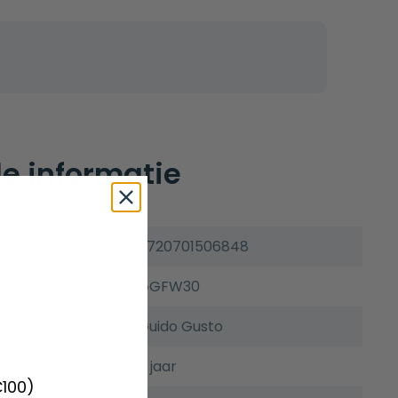
e informatie
8720701506848
GGFW30
Guido Gusto
5 jaar
€100)