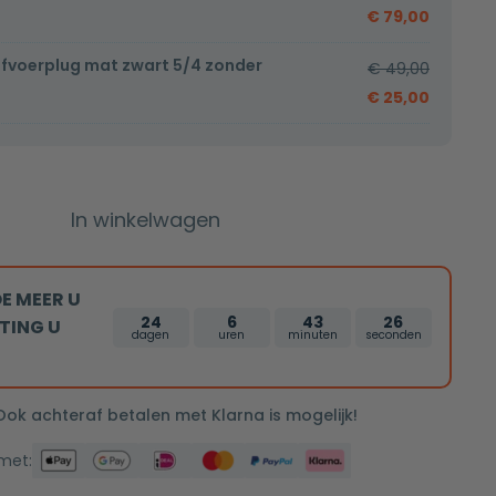
€
79,00
afvoerplug mat zwart 5/4 zonder
€
49,00
€
25,00
In winkelwagen
E MEER U
24
6
43
25
TING U
dagen
uren
minuten
seconden
 Ook achteraf betalen met Klarna is mogelijk!
 met: