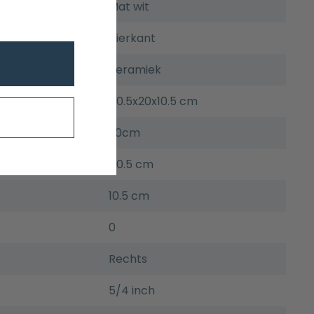
Mat wit
Vierkant
Keramiek
40.5x20x10.5 cm
20cm
40.5 cm
10.5 cm
0
Rechts
5/4 inch