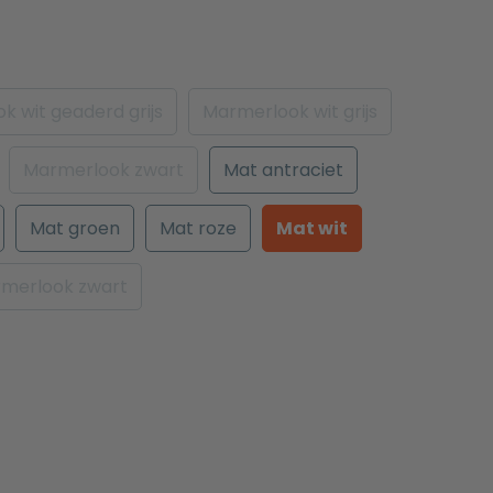
k wit geaderd grijs
Marmerlook wit grijs
Marmerlook zwart
Mat antraciet
Mat groen
Mat roze
Mat wit
merlook zwart