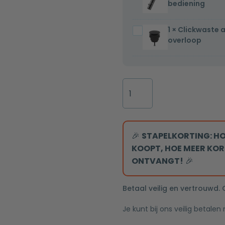
bediening
fonteinkraan
greeps
Gun
bediening
1
×
Clickwaste 
Clickwaste
metal
overloop
afvoerplug
één-
mat
greeps
zwart
bediening
5/4
Fontein
zonder
Mia
overloop
40.5x20x10.5cm
mat
wit
🎉
STAPELKORTING: HO
inclusief
KOOPT, HOE MEER KOR
afvoerplug
ONTVANGT!
🎉
rechts
zonder
Betaal veilig en vertrouwd.
kraangat
Je kunt bij ons veilig betalen
aantal