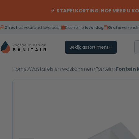
Overslaan naar inhoud
🎉
STAPELKORTING: HOE MEER U K
Direct
uit voorraad leverbaar
Kies zelf je
leverdag
Gratis
verzendi
Bekijk assortiment
Home
Wastafels en waskommen
Fontein
Fontein 