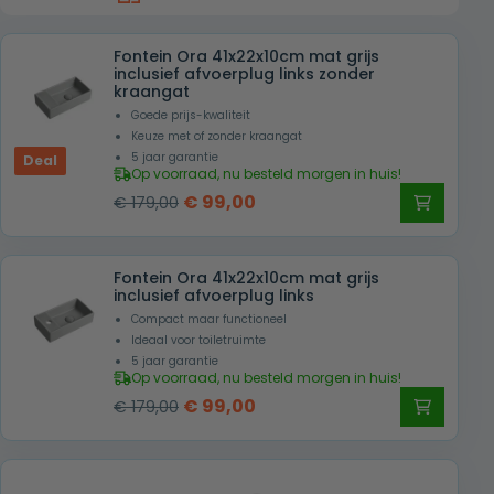
Fontein Ora 41x22x10cm mat grijs
inclusief afvoerplug links zonder
kraangat
Goede prijs-kwaliteit
Keuze met of zonder kraangat
5 jaar garantie
Deal
Op voorraad, nu besteld morgen in huis!
Oorspronkelijke
Huidige
€
99,00
€
179,00
prijs
prijs
was:
is:
Fontein Ora 41x22x10cm mat grijs
€ 179,00.
€ 99,00.
inclusief afvoerplug links
Compact maar functioneel
Ideaal voor toiletruimte
5 jaar garantie
Op voorraad, nu besteld morgen in huis!
Oorspronkelijke
Huidige
€
99,00
€
179,00
prijs
prijs
was:
is:
€ 179,00.
€ 99,00.