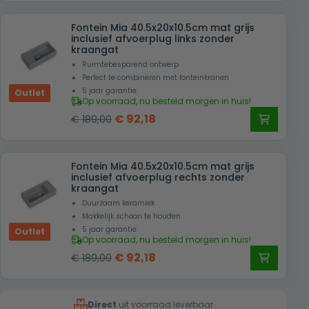
was:
is:
Fontein Mia 40.5x20x10.5cm mat grijs
€ 189,00.
€ 95,00.
inclusief afvoerplug links zonder
kraangat
Ruimtebesparend ontwerp
Perfect te combineren met fonteinkranen
5 jaar garantie
Outlet
Op voorraad, nu besteld morgen in huis!
Oorspronkelijke
Huidige
€
92,18
€
189,00
prijs
prijs
was:
is:
Fontein Mia 40.5x20x10.5cm mat grijs
€ 189,00.
€ 92,18.
inclusief afvoerplug rechts zonder
kraangat
Duurzaam keramiek
Makkelijk schoon te houden
5 jaar garantie
Outlet
Op voorraad, nu besteld morgen in huis!
Oorspronkelijke
Huidige
€
92,18
€
189,00
prijs
prijs
was:
is:
Direct
uit voorraad leverbaar
€ 189,00.
€ 92,18.