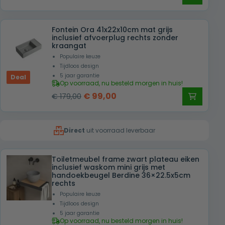
prijs
prijs
was:
is:
Fontein Ora 41x22x10cm mat grijs
€ 179,00.
€ 99,00.
inclusief afvoerplug rechts zonder
kraangat
Populaire keuze
Tijdloos design
5 jaar garantie
Deal
Op voorraad, nu besteld morgen in huis!
Oorspronkelijke
Huidige
€
99,00
€
179,00
prijs
prijs
was:
is:
Direct
uit voorraad leverbaar
€ 179,00.
€ 99,00.
Toiletmeubel frame zwart plateau eiken
inclusief waskom mini grijs met
handoekbeugel Berdine 36×22.5x5cm
rechts
Populaire keuze
Tijdloos design
5 jaar garantie
Op voorraad, nu besteld morgen in huis!