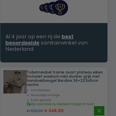
Al 4 jaar op een rij de
best
beoordeelde
sanitairwinkel van
Nederland
Toiletmeubel frame zwart plateau eiken
inclusief waskom mini donker grijs met
handoekbeugel Berdine 36×22.5x5cm
rechts
Snel leverbaar
Eenvoudige montage
5 jaar garantie
Op voorraad, nu besteld morgen in huis!
Oorspronkelijke
Huidige
€
348,00
€
639,00