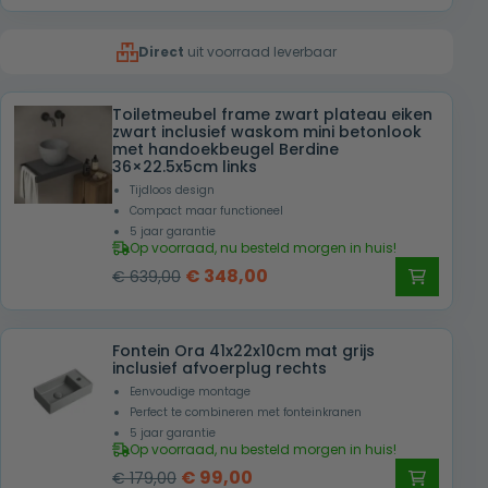
prijs
prijs
was:
is:
Direct
uit voorraad leverbaar
€ 639,00.
€ 348,00.
Toiletmeubel frame zwart plateau eiken
zwart inclusief waskom mini betonlook
met handoekbeugel Berdine
36×22.5x5cm links
Tijdloos design
Compact maar functioneel
5 jaar garantie
Op voorraad, nu besteld morgen in huis!
Oorspronkelijke
Huidige
€
348,00
€
639,00
prijs
prijs
was:
is:
Fontein Ora 41x22x10cm mat grijs
€ 639,00.
€ 348,00.
inclusief afvoerplug rechts
Eenvoudige montage
Perfect te combineren met fonteinkranen
5 jaar garantie
Op voorraad, nu besteld morgen in huis!
Oorspronkelijke
Huidige
€
99,00
€
179,00