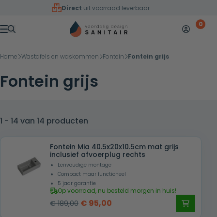
Overslaan naar inhoud
Direct
uit voorraad leverbaar
0
Mijn accoun
Winkelw
Menu
Home
Wastafels en waskommen
Fontein
Fontein grijs
Fontein grijs
1 - 14 van 14 producten
Fontein Mia 40.5x20x10.5cm mat grijs
inclusief afvoerplug rechts
Eenvoudige montage
Compact maar functioneel
5 jaar garantie
Op voorraad, nu besteld morgen in huis!
Oorspronkelijke
Huidige
€
95,00
€
189,00
prijs
prijs