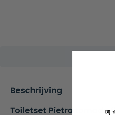
Beschrijving
Toiletset Pietro tornado 
Bij 