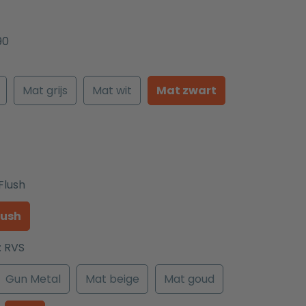
90
Mat grijs
Mat wit
Mat zwart
Flush
lush
:
RVS
Gun Metal
Mat beige
Mat goud