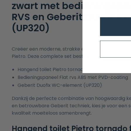
zwart met bedieningspan
RVS en Geberit Duofix 
(UP320)
Creëer een moderne, strakke en duurzame toiletrui
Pietro. Deze complete set bestaat uit:
Hangend toilet Pietro tornado flush mat zwart, incl
Bedieningspaneel Flat rvs ABS met PVD-coating
Geberit Duofix WC-element (UP320)
Dankzij de perfecte combinatie van hoogwaardig ke
en betrouwbare Geberit techniek, kies je voor een set
kwaliteit moeiteloos samenbrengt.
Hangend toilet Pietro tornado 