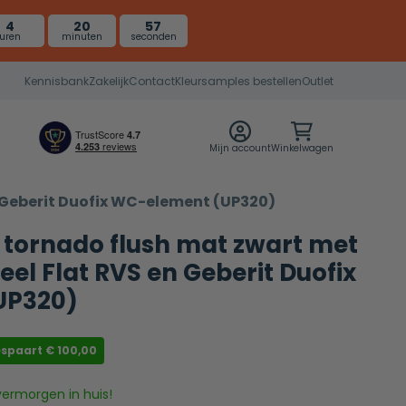
4
20
57
uren
minuten
seconden
Kennisbank
Zakelijk
Contact
Kleursamples bestellen
Outlet
Mijn account
Winkelwagen
n Geberit Duofix WC-element (UP320)
ro tornado flush mat zwart met
el Flat RVS en Geberit Duofix
UP320)
espaart
€
100,00
vermorgen in huis!