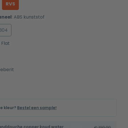
RVS
aneel
:
ABS kunststof
 304
Flat
eberit
de kleur?
Bestel een sample!
handdouche copper koud water
Bidetset
€
199,00