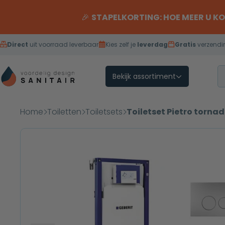
Overslaan naar inhoud
🎉
STAPELKORTING: HOE MEER U K
Direct
uit voorraad leverbaar
Kies zelf je
leverdag
Gratis
verzendi
Bekijk assortiment
Home
Toiletten
Toiletsets
Toiletset Pietro torna