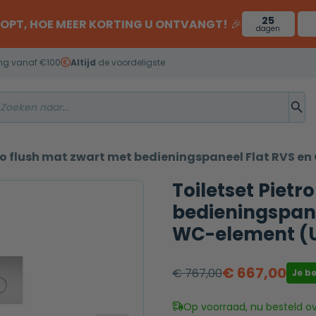
25
OOPT, HOE MEER KORTING U ONTVANGT!
🎉
dagen
ng vanaf €100
Altijd
de voordeligste
do flush mat zwart met bedieningspaneel Flat RVS e
Toiletset Piet
bedieningspane
WC-element (
€
667,00
€
767,00
Je b
Oorspronkelijke
Huidige
prijs
prijs
Op voorraad, nu besteld o