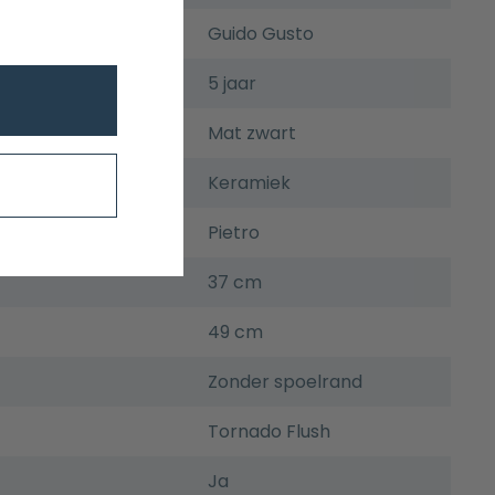
Guido Gusto
5 jaar
Mat zwart
Keramiek
Pietro
37 cm
49 cm
Zonder spoelrand
Tornado Flush
Ja