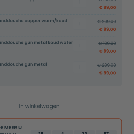
met
€
89,00
handdouche
handdouche copper warm/koud
Bidetset
copper
€
209,00
met
koud
€
99,00
handdouche
water
anddouche gun metal koud water
Bidetset
copper
€
199,00
aantal
met
warm/koud
€
89,00
handdouche
aantal
handdouche gun metal
Bidetset
gun
€
209,00
met
metal
€
99,00
handdouche
koud
gun
water
metal
aantal
warm/koud
In winkelwagen
aantal
E MEER U
25
4
20
57