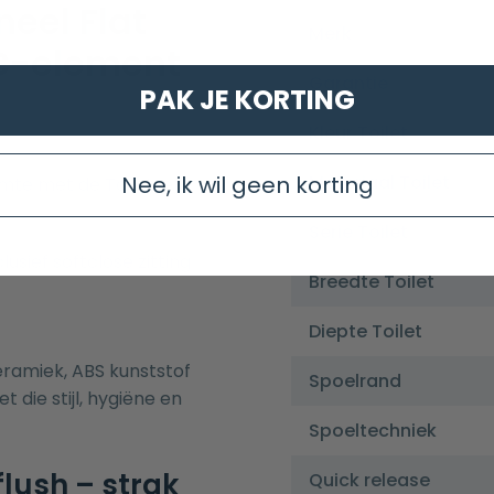
eel Flat
Merk
WC-element
Garantie
PAK JE KORTING
Kleur Toilet
Materiaal Toilet
Nee, ik wil geen korting
mte met de Toiletset
Serie Toilet
usief softclose zitting
Breedte Toilet
Diepte Toilet
ramiek, ABS kunststof
Spoelrand
 die stijl, hygiëne en
Spoeltechniek
flush – strak
Quick release