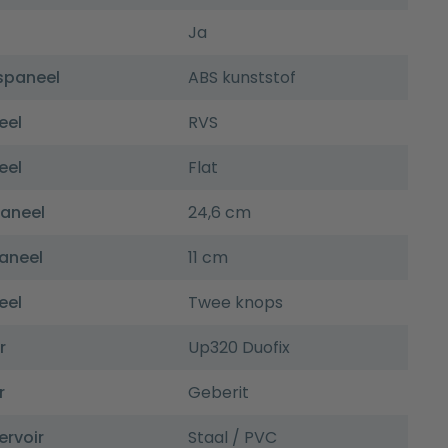
Ja
spaneel
ABS kunststof
eel
RVS
eel
Flat
paneel
24,6 cm
aneel
11 cm
eel
Twee knops
r
Up320 Duofix
r
Geberit
ervoir
Staal / PVC