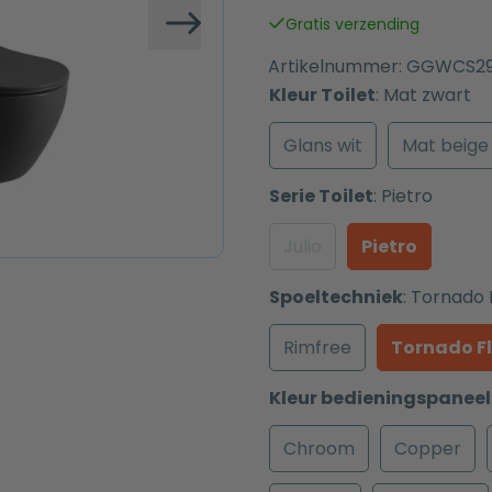
was:
is:
Gratis verzending
€ 767,00.
€ 667,00.
Volgende
Artikelnummer:
GGWCS2
Kleur Toilet
:
Mat zwart
Glans wit
Mat beige
Serie Toilet
:
Pietro
Julio
Pietro
Spoeltechniek
:
Tornado 
Rimfree
Tornado F
Kleur bedieningspaneel
Chroom
Copper