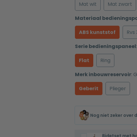
Mat wit
Mat zwart
Materiaal bedieningsp
ABS kunststof
Rvs
Serie bedieningspaneel
:
Flat
Ring
Merk inbouwreservoir
:
G
Geberit
Plieger
Nog niet zeker over 
Bidetset met 
Bidetset