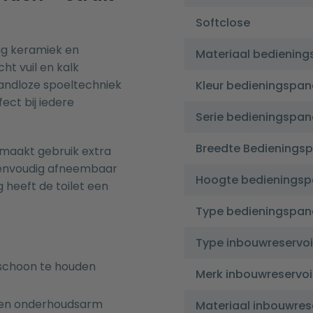
Softclose
ig keramiek en
Materiaal bediening
ht vuil en kalk
 randloze spoeltechniek
Kleur bedieningspan
ect bij iedere
Serie bedieningspan
Breedte Bedienings
 maakt gebruik extra
s eenvoudig afneembaar
Hoogte bedieningsp
g heeft de toilet een
Type bedieningspan
Type inbouwreservoi
 schoon te houden
Merk inbouwreservoi
g en onderhoudsarm
Materiaal inbouwres