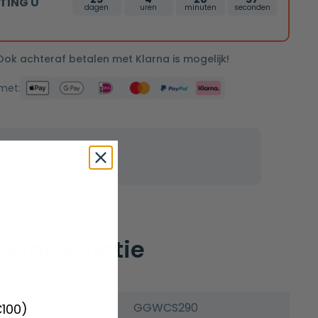
TING U
dagen
uren
minuten
seconden
 Ook achteraf betalen met Klarna is mogelijk!
 met:
e informatie
GGWCS290
€100)