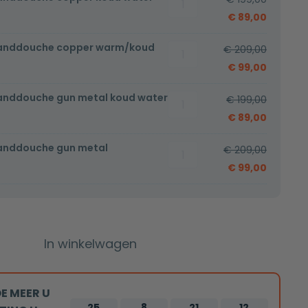
met
€
89,00
handdouche
handdouche copper warm/koud
Bidetset
copper
€
209,00
met
koud
€
99,00
handdouche
water
anddouche gun metal koud water
Bidetset
copper
€
199,00
aantal
met
warm/koud
€
89,00
handdouche
aantal
handdouche gun metal
Bidetset
gun
€
209,00
met
metal
€
99,00
handdouche
koud
gun
water
metal
aantal
warm/koud
In winkelwagen
aantal
E MEER U
25
8
21
12