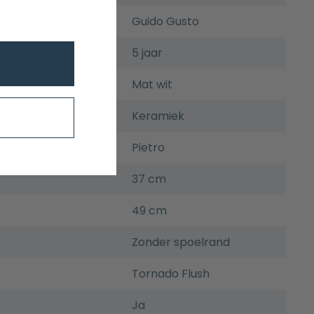
Guido Gusto
5 jaar
Mat wit
Keramiek
Pietro
37 cm
49 cm
Zonder spoelrand
Tornado Flush
Ja