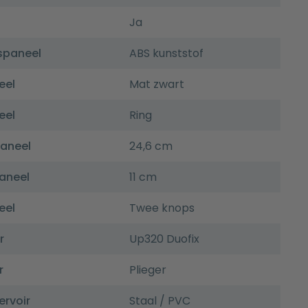
Ja
spaneel
ABS kunststof
eel
Mat zwart
eel
Ring
paneel
24,6 cm
aneel
11 cm
eel
Twee knops
r
Up320 Duofix
r
Plieger
ervoir
Staal / PVC