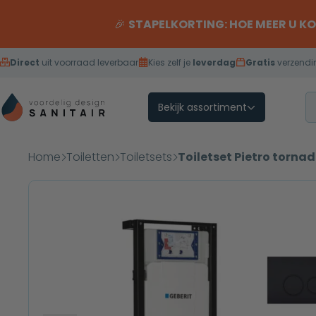
Overslaan naar inhoud
🎉
STAPELKORTING: HOE MEER U K
Direct
uit voorraad leverbaar
Kies zelf je
leverdag
Gratis
verzendi
Bekijk assortiment
Home
Toiletten
Toiletsets
Toiletset Pietro torna