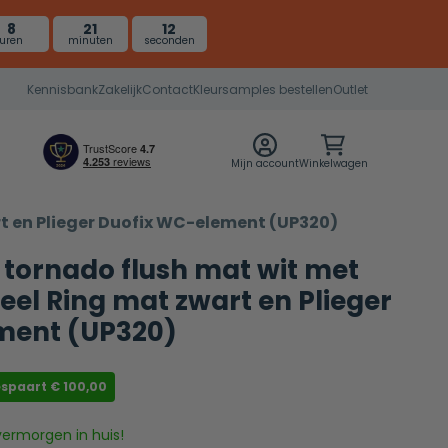
8
21
12
uren
minuten
seconden
Kennisbank
Zakelijk
Contact
Kleursamples bestellen
Outlet
Mijn account
Winkelwagen
rt en Plieger Duofix WC-element (UP320)
o tornado flush mat wit met
el Ring mat zwart en Plieger
ment (UP320)
espaart
€
100,00
vermorgen in huis!