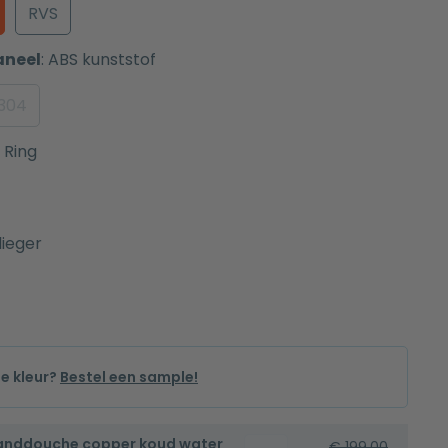
RVS
aneel
:
ABS kunststof
 304
Ring
lieger
de kleur?
Bestel een sample!
handdouche copper koud water
Bidetset
€
199,00