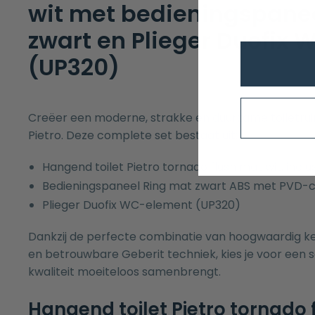
wit met bedieningspane
zwart en Plieger Duofix
(UP320)
Creëer een moderne, strakke en duurzame toiletrui
Pietro. Deze complete set bestaat uit:
Hangend toilet Pietro tornado flush mat wit, inclus
Bedieningspaneel Ring mat zwart ABS met PVD-c
Plieger Duofix WC-element (UP320)
Dankzij de perfecte combinatie van hoogwaardig ke
en betrouwbare Geberit techniek, kies je voor een set
kwaliteit moeiteloos samenbrengt.
Hangend toilet Pietro tornado 