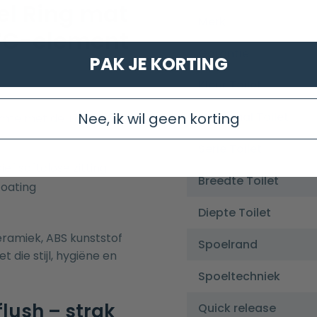
el Ring mat
Merk
 WC-element
Garantie
PAK JE KORTING
Kleur Toilet
Materiaal Toilet
Nee, ik wil geen korting
mte met de Toiletset
Serie Toilet
ief softclose zitting
Breedte Toilet
oating
Diepte Toilet
ramiek, ABS kunststof
Spoelrand
 die stijl, hygiëne en
Spoeltechniek
flush – strak
Quick release