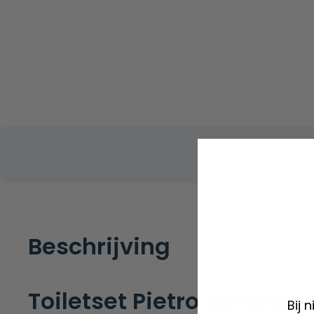
Beschrijving
Toiletset Pietro tornado 
Bij 