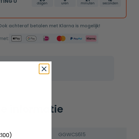
TING U
dagen
uren
minuten
seconden
 Ook achteraf betalen met Klarna is mogelijk!
 met:
e informatie
GGWCS615
€100)