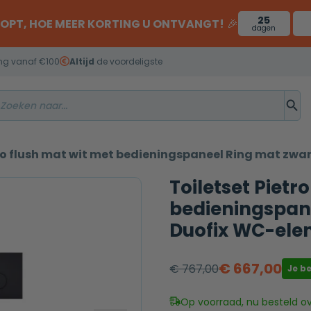
25
OOPT, HOE MEER KORTING U ONTVANGT!
🎉
dagen
ng vanaf €100
Altijd
de voordeligste
do flush mat wit met bedieningspaneel Ring mat zwa
Toiletset Pietr
bedieningspane
Duofix WC-ele
€
667,00
€
767,00
Je b
Oorspronkelijke
Huidige
prijs
prijs
Op voorraad, nu besteld o