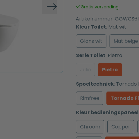
was:
is:
Gratis verzending
€ 767,00.
€ 667,00.
Volgende
Artikelnummer:
GGWCS61
Kleur Toilet
:
Mat wit
Glans wit
Mat beige
Serie Toilet
:
Pietro
Julio
Pietro
Spoeltechniek
:
Tornado 
Rimfree
Tornado F
Kleur bedieningspaneel
Chroom
Copper