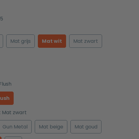
5
Mat grijs
Mat wit
Mat zwart
Flush
lush
:
Mat zwart
Gun Metal
Mat beige
Mat goud