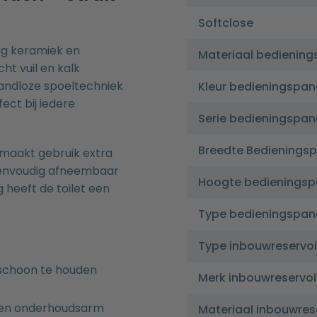
Softclose
ig keramiek en
Materiaal bediening
ht vuil en kalk
 randloze spoeltechniek
Kleur bedieningspan
ect bij iedere
Serie bedieningspan
Breedte Bedienings
 maakt gebruik extra
s eenvoudig afneembaar
Hoogte bedieningsp
g heeft de toilet een
Type bedieningspan
Type inbouwreservoi
 schoon te houden
Merk inbouwreservoi
g en onderhoudsarm
Materiaal inbouwres