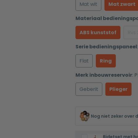
Mat wit
Mat zwart
Materiaal bedieningsp
ABS kunststof
Rvs
Serie bedieningspaneel
:
Flat
Ring
Merk inbouwreservoir
:
P
Geberit
Plieger
Nog niet zeker over 
Bidetset met 
Bidetset