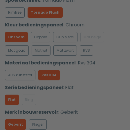
Spoeltechniek
:
Tornado Flush
Rimfree
Tornado Flush
Kleur bedieningspaneel
:
Chroom
Chroom
Copper
Gun Metal
Mat beige
Mat goud
Mat wit
Mat zwart
RVS
Materiaal bedieningspaneel
:
Rvs 304
ABS kunststof
Rvs 304
Serie bedieningspaneel
:
Flat
Flat
Ring
Merk inbouwreservoir
:
Geberit
Geberit
Plieger