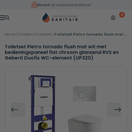
Overslaan naar inhoud
Direct
uit voorraad leverbaar
0
Mijn accoun
Winkelw
Menu
Home
Toiletten
Toiletsets
Toiletset Pietro tornado flush mat wit met bedieningspaneel flat chroom glanzend RVS en Geberit Duofix WC-element (UP320)
Toiletset Pietro tornado flush mat wit met
bedieningspaneel flat chroom glanzend RVS en
Geberit Duofix WC-element (UP320)
Vorige
Volg