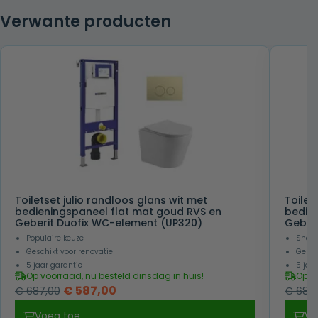
Verwante producten
Toiletset julio randloos glans wit met
Toilet
bedieningspaneel flat mat goud RVS en
bedie
Geberit Duofix WC-element (UP320)
Geber
Populaire keuze
Snel 
Geschikt voor renovatie
Gesch
5 jaar garantie
5 jaa
Op voorraad, nu besteld dinsdag in huis!
Op v
Oorspronkelijke
Huidige
€
587,00
€
687,00
€
687,
prijs
prijs
Voeg toe
Vo