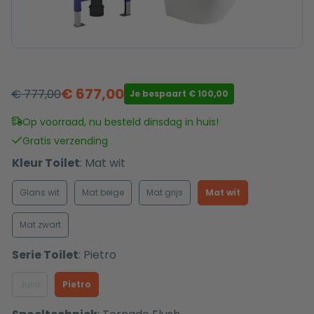
€
677,00
€
777,00
Je bespaart
€
100,00
Oorspronkelijke
Huidige
prijs
prijs
Op voorraad, nu besteld dinsdag in huis!
was:
is:
Gratis verzending
€ 777,00.
€ 677,00.
Kleur Toilet
:
Mat wit
Glans wit
Mat beige
Mat grijs
Mat wit
Mat zwart
Serie Toilet
:
Pietro
Julio
Pietro