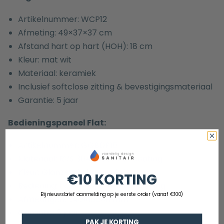
Artikelnummer: WCP12
Afmeting: 49×37×37 cm
Afstand hart op hart (HOH): 18 cm
Kleur: mat wit
Materiaal: keramiek
Inclusief softclose zitting & bevestigingsmateriaal
Garantie: 5 jaar
Bedieningspaneel Flat:
Artikelnummer:
GGBDP10
Materiaal: RVS 304 met PVD-coating
Kleur: Glanzend chroom RVS
€10 KORTING
Bediening: tweeknops, frontbediening
Bij nieuwsbrief aanmelding op je eerste order (vanaf €100)
Afmetingen: 246×160×11 mm
Garantie: 5 jaar
PAK JE KORTING