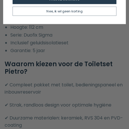
Geberit Duofix WC-element (UP320):
Nee, ik wil geen korting
Artikelnummer: 1579154
Hoogte: 112 cm
Serie: Duofix Sigma
Inclusief geluidsisolatieset
Garantie: 5 jaar
Waarom kiezen voor de Toiletset
Pietro?
✔ Compleet pakket met toilet, bedieningspaneel en
inbouwreservoir
✔ Strak, randloos design voor optimale hygiëne
✔ Duurzame materialen: keramiek, RVS 304 en PVD-
coating