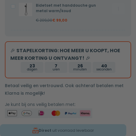
metal
metal
Bidetset met handdouche gun
Bidetset
Bidetset
koud
koud
metal warm/koud
met
met
water
water
€
209,00
€
99,00
handdouc
handdouche
aantal
gun
gun
metal
metal
warm/ko
warm/koud
🎉
STAPELKORTING: HOE MEER U KOOPT, HOE
aantal
MEER KORTING U ONTVANGT!
🎉
23
7
26
39
dagen
uren
minuten
seconden
Betaal veilig en vertrouwd. Ook achteraf betalen met
Klarna is mogelijk!
Je kunt bij ons veilig betalen met:
Direct
uit voorraad leverbaar