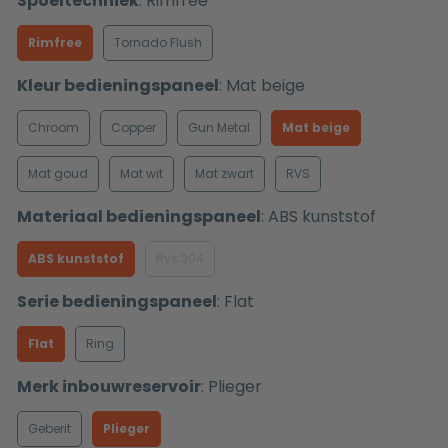
Spoeltechniek
:
Rimfree
Rimfree
Tornado Flush
Kleur bedieningspaneel
:
Mat beige
Chroom
Copper
Gun Metal
Mat beige
Mat goud
Mat wit
Mat zwart
RVS
Materiaal bedieningspaneel
:
ABS kunststof
ABS kunststof
Rvs 304
Serie bedieningspaneel
:
Flat
Flat
Ring
Merk inbouwreservoir
:
Plieger
Geberit
Plieger