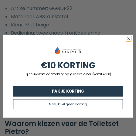
Artikelnummer:
GGBDP22
Materiaal: ABS kunststof
Kleur: Mat beige
Bediening: tweeknops, frontbediening
Afmetingen: 246×160×11 mm
Garantie: 5 jaar
Plieger Duofix WC-element (UP320):
€10 KORTING
Bij nieuwsbrief aanmelding op je eerste order (vanaf €100)
Artikelnummer: 1433016
Hoogte: 118 cm
PAK JE KORTING
Serie: Duofix Sigma
Inclusief geluidsisolatieset
Nee, ik wil geen korting
Garantie: 5 jaar
Waarom kiezen voor de Toiletset
Pietro?