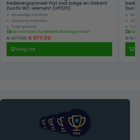
bedieningspaneel Flat mat beige en Geberit
bedie
Duofix WC-element (UP320)
Duofi
Eenvoudige installatie
Duurz
Duurzame materialen
Strakk
5 jaar garantie
5 jaa
Op voorraad, nu besteld dinsdag in huis!
Op v
Oorspronkelijke
Huidige
€
577,00
€
677,00
€
677,
prijs
prijs
Voeg toe
Vo
was:
is:
€ 677,00.
€ 577,00.