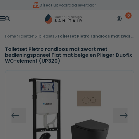
Overslaan naar inhoud
Direct
uit voorraad leverbaar
0
Mijn accoun
Winkelw
Menu
Home
Toiletten
Toiletsets
Toiletset Pietro randloos mat zwart met bedieningspaneel Flat mat beige en Plieger Duofix WC-element (UP320)
Toiletset Pietro randloos mat zwart met
bedieningspaneel Flat mat beige en Plieger Duofix
WC-element (UP320)
Vorige
Volg