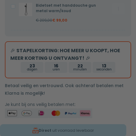
metal
metal
Bidetset met handdouche gun
Bidetset
Bidetset
koud
koud
metal warm/koud
met
met
water
water
€
209,00
€
99,00
handdouc
handdouche
aantal
gun
gun
metal
metal
warm/ko
warm/koud
🎉
STAPELKORTING: HOE MEER U KOOPT, HOE
aantal
MEER KORTING U ONTVANGT!
🎉
23
16
22
13
dagen
uren
minuten
seconden
Betaal veilig en vertrouwd. Ook achteraf betalen met
Klarna is mogelijk!
Je kunt bij ons veilig betalen met:
Direct
uit voorraad leverbaar