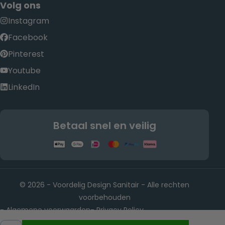
Volg ons
Instagram
Facebook
Pinterest
Youtube
LinkedIn
Betaal snel en veilig
© 2026 - Voordelig Design Sanitair - Alle rechten
voorbehouden
Algemene voorwaarden
Privacy Policy
-
-
Rietwijkeroordweg 22, 1432 JE Aalsmeer KvK-nummer:
-