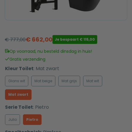
€
662,00
€
777,00
Je bespaart
€
115,00
Oorspronkelijke
Huidige
prijs
prijs
Op voorraad, nu besteld dinsdag in huis!
was:
is:
Gratis verzending
€ 777,00.
€ 662,00.
Kleur Toilet
:
Mat zwart
Glans wit
Mat beige
Mat grijs
Mat wit
Mat zwart
Serie Toilet
:
Pietro
Julio
Pietro