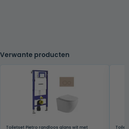
Verwante producten
Toiletset Pietro randloos glans wit met
Toilet