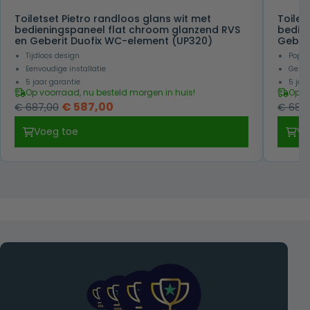
Toiletset Pietro randloos glans wit met
Toilet
bedieningspaneel flat chroom glanzend RVS
bedie
en Geberit Duofix WC-element (UP320)
Geber
Tijdloos design
Popul
Eenvoudige installatie
Gesch
5 jaar garantie
5 jaa
Op voorraad, nu besteld morgen in huis!
Op v
Oorspronkelijke
Huidige
€
587,00
€
687,00
€
687,
prijs
prijs
Voeg toe
Vo
was:
is:
€ 687,00.
€ 587,00.