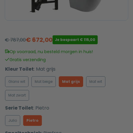
€
672,00
€
787,00
Je bespaart
€
115,00
Oorspronkelijke
Huidige
prijs
prijs
Op voorraad, nu besteld morgen in huis!
was:
is:
Gratis verzending
€ 787,00.
€ 672,00.
Kleur Toilet
:
Mat grijs
Glans wit
Mat beige
Mat grijs
Mat wit
Mat zwart
Serie Toilet
:
Pietro
Julio
Pietro