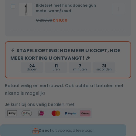
metal
metal
Bidetset met handdouche gun
Bidetset
Bidetset
koud
koud
metal warm/koud
met
met
water
water
€
209,00
€
99,00
handdouc
handdouche
aantal
gun
gun
metal
metal
warm/ko
warm/koud
🎉
STAPELKORTING: HOE MEER U KOOPT, HOE
aantal
MEER KORTING U ONTVANGT!
🎉
24
11
7
30
dagen
uren
minuten
seconden
Betaal veilig en vertrouwd. Ook achteraf betalen met
Klarna is mogelijk!
Je kunt bij ons veilig betalen met:
Direct
uit voorraad leverbaar