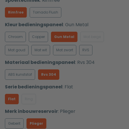
Spoeltechniek
:
Rimfree
Rimfree
Tornado Flush
Kleur bedieningspaneel
:
Gun Metal
Chroom
Copper
Gun Metal
Mat beige
Mat goud
Mat wit
Mat zwart
RVS
Materiaal bedieningspaneel
:
Rvs 304
ABS kunststof
Rvs 304
Serie bedieningspaneel
:
Flat
Flat
Ring
Merk inbouwreservoir
:
Plieger
Geberit
Plieger