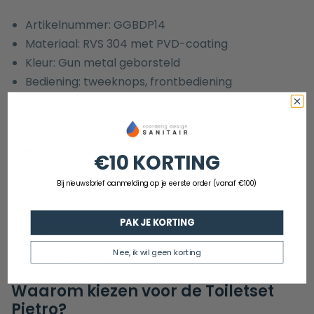
Artikelnummer:
GGBDP14
Materiaal: RVS 304 met PVD-coating
Kleur: Gun metal geborsteld
Bediening: tweeknops, frontbediening
Afmetingen: 246×160×11 mm
Garantie: 5 jaar
Plieger Duofix WC-element (UP320):
€10 KORTING
Artikelnummer: 1433016
Bij nieuwsbrief aanmelding op je eerste order (vanaf €100)
Hoogte: 112 cm
Serie: Duofix Sigma
PAK JE KORTING
Inclusief geluidsisolatieset
Nee, ik wil geen korting
Garantie: 5 jaar
Waarom kiezen voor de Toiletset
Pietro?