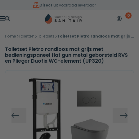
Overslaan naar inhoud
Direct
uit voorraad leverbaar
0
Mijn accoun
Winkelw
Menu
Home
Toiletten
Toiletsets
Toiletset Pietro randloos mat grijs met bedieningspaneel flat gun metal geborsteld RVS en Plieger Duofix WC-element (UP320)
Toiletset Pietro randloos mat grijs met
bedieningspaneel flat gun metal geborsteld RVS
en Plieger Duofix WC-element (UP320)
Vorige
Volg