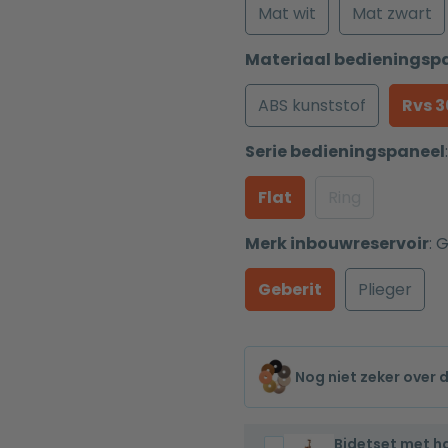
Mat wit
Mat zwart
Materiaal bedieningsp
ABS kunststof
Rvs 
Serie bedieningspaneel
:
Flat
Ring
Merk inbouwreservoir
:
G
Geberit
Plieger
Nog niet zeker over 
Bidetset met 
Bidetset