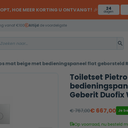
24
OOPT, HOE MEER KORTING U ONTVANGT!
🎉
dagen
ng vanaf €100
Altijd
de voordeligste
oos mat beige met bedieningspaneel flat geborsteld
Toiletset Piet
bedieningspane
Geberit Duofi
€
667,00
€
767,00
Je b
Oorspronkelijke
Huidige
prijs
prijs
Op voorraad, nu besteld mo