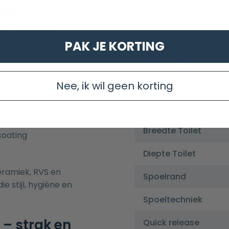
at
Merk
t Duofix
Garantie
PAK JE KORTING
Kleur Toilet
Materiaal Toilet
Nee, ik wil geen korting
mte met de Toiletset
Serie Toilet
 softclose zitting
Breedte Toilet
coating
Diepte Toilet
eramiek, RVS en
Spoelrand
e stijl, hygiëne en
Spoeltechniek
 – strak en
Quick release