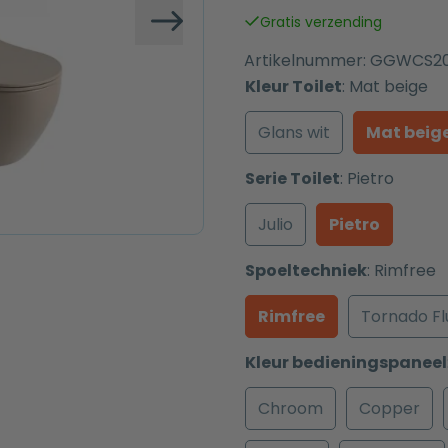
was:
is:
Gratis verzending
€ 767,00.
€ 667,00.
Volgende
Artikelnummer:
GGWCS2
Kleur Toilet
:
Mat beige
Glans wit
Mat beig
Serie Toilet
:
Pietro
Julio
Pietro
Spoeltechniek
:
Rimfree
Rimfree
Tornado Fl
Kleur bedieningspaneel
Chroom
Copper