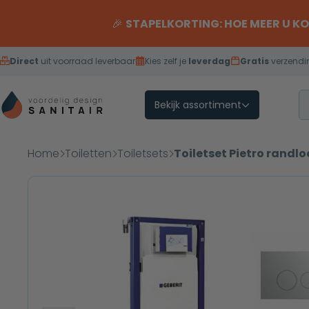
Overslaan naar inhoud
🎉
STAPELKORTING: HOE MEER U K
Direct
uit voorraad leverbaar
Kies zelf je
leverdag
Gratis
verzendi
Bekijk assortiment
Home
Toiletten
Toiletsets
Toiletset Pietro randl