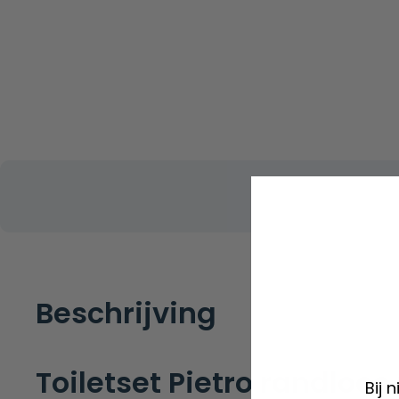
Beschrijving
Toiletset Pietro randloo
Bij 