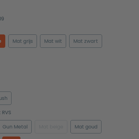
09
e
Mat grijs
Mat wit
Mat zwart
ush
:
RVS
Gun Metal
Mat beige
Mat goud