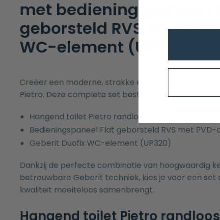
met bedieningspaneel Fl
geborsteld RVS en Geberi
WC-element (UP320)
Creëer een moderne, strakke en duurzame toiletrui
Pietro. Deze complete set bestaat uit:
Hangend toilet Pietro randloos mat beige, inclusief
Bedieningspaneel Flat geborsteld RVS met PVD-
Geberit Duofix WC-element (UP320)
Dankzij de perfecte combinatie van hoogwaardig k
betrouwbare Geberit techniek, kies je voor een set di
kwaliteit moeiteloos samenbrengt.
Hangend toilet Pietro randloos