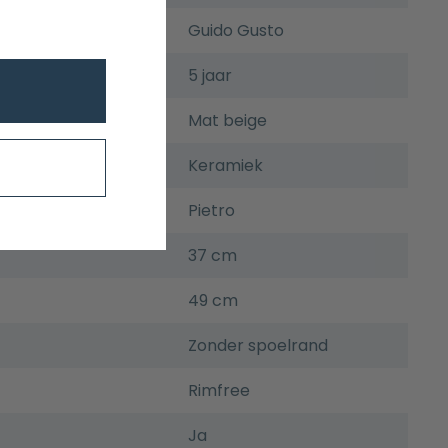
Guido Gusto
5 jaar
Mat beige
Keramiek
Pietro
37 cm
49 cm
Zonder spoelrand
Rimfree
Ja