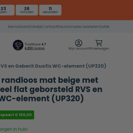
23
26
11
uren
minuten
seconden
Kennisbank
Zakelijk
Contact
Kleursamples bestellen
Outlet
0
Mijn account
Winkelwagen
 RVS en Geberit Duofix WC-element (UP320)
ro randloos mat beige met
el flat geborsteld RVS en
x WC-element (UP320)
espaart
€
100,00
rgen in huis!