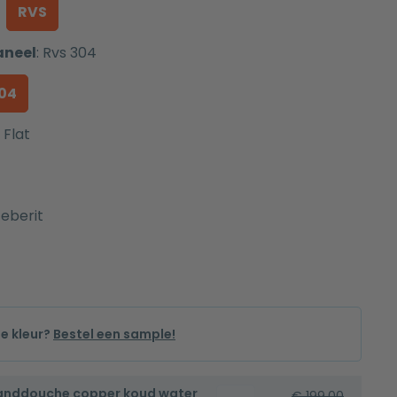
RVS
aneel
:
Rvs 304
304
Flat
eberit
de kleur?
Bestel een sample!
handdouche copper koud water
Bidetset
€
199,00