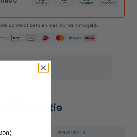
TING U
dagen
uren
minuten
seconden
 Ook achteraf betalen met Klarna is mogelijk!
 met:
e informatie
GGWCS209
€100)