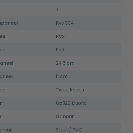
Ja
spaneel
Rvs 304
eel
RVS
eel
Flat
paneel
24,6 cm
aneel
11 cm
eel
Twee knops
r
Up320 Duofix
r
Geberit
ervoir
Staal / PVC