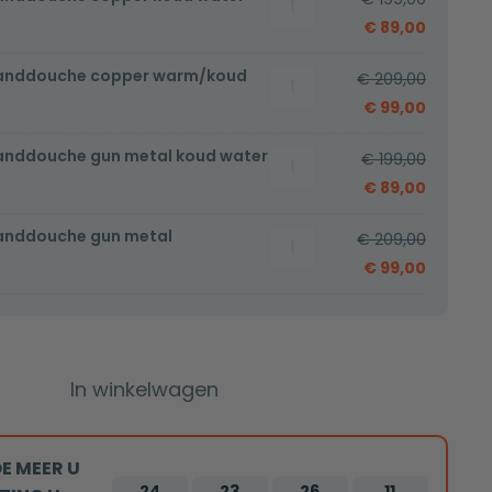
met
€
89,00
handdouche
handdouche copper warm/koud
Bidetset
copper
€
209,00
met
koud
€
99,00
handdouche
water
anddouche gun metal koud water
Bidetset
copper
€
199,00
aantal
met
warm/koud
€
89,00
handdouche
aantal
handdouche gun metal
Bidetset
gun
€
209,00
met
metal
€
99,00
handdouche
koud
gun
water
metal
aantal
warm/koud
In winkelwagen
aantal
E MEER U
24
23
26
11