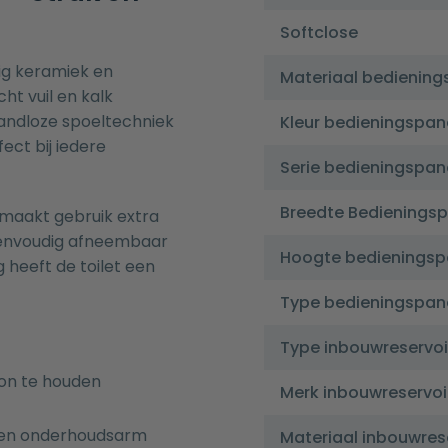
Softclose
ig keramiek en
Materiaal bediening
ht vuil en kalk
 randloze spoeltechniek
Kleur bedieningspan
ect bij iedere
Serie bedieningspan
Breedte Bedienings
 maakt gebruik extra
s eenvoudig afneembaar
Hoogte bedieningsp
g heeft de toilet een
Type bedieningspan
Type inbouwreservoi
on te houden
Merk inbouwreservoi
g en onderhoudsarm
Materiaal inbouwres