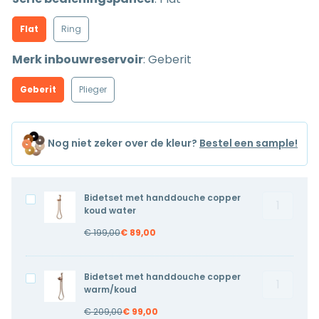
Flat
Ring
Merk inbouwreservoir
:
Geberit
Geberit
Plieger
Nog niet zeker over de kleur?
Bestel een sample!
Bidetset met handdouche copper
Bidetset
Bidetset
koud water
met
met
€
199,00
€
89,00
handdouc
handdouche
copper
copper
koud
koud
Bidetset met handdouche copper
Bidetset
Bidetset
water
water
warm/koud
met
met
aantal
€
209,00
€
99,00
handdouc
handdouche