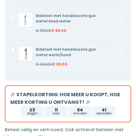
copper
copper
warm/ko
warm/koud
Bidetset met handdouche gun
Bidetset
Bidetset
aantal
metal koud water
met
met
€
199,00
€
89,00
handdouc
handdouche
gun
gun
metal
metal
Bidetset met handdouche gun
Bidetset
Bidetset
koud
koud
metal warm/koud
met
met
water
water
€
209,00
€
99,00
handdouc
handdouche
aantal
gun
gun
metal
metal
warm/ko
warm/koud
🎉
STAPELKORTING: HOE MEER U KOOPT, HOE
aantal
MEER KORTING U ONTVANGT!
🎉
23
11
54
40
dagen
uren
minuten
seconden
Betaal veilig en vertrouwd. Ook achteraf betalen met