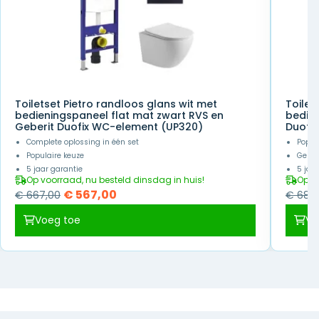
Toiletset Pietro randloos glans wit met
Toilet
bedieningspaneel flat mat zwart RVS en
bedien
Geberit Duofix WC-element (UP320)
Duofi
Complete oplossing in één set
Popul
Populaire keuze
Gesch
5 jaar garantie
5 jaa
Op voorraad, nu besteld dinsdag in huis!
Op v
Oorspronkelijke
Huidige
€
567,00
€
667,00
€
687,
prijs
prijs
Voeg toe
Vo
was:
is:
€ 667,00.
€ 567,00.