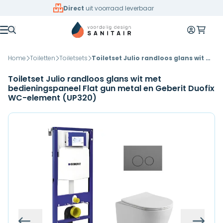
Overslaan naar inhoud
Direct
uit voorraad leverbaar
Mijn accoun
Winkelw
Menu
Home
Toiletten
Toiletsets
Toiletset Julio randloos glans wit met bedieningspaneel Flat gun metal en Geberit Duofix WC-element (UP320)
Toiletset Julio randloos glans wit met
bedieningspaneel Flat gun metal en Geberit Duofix
WC-element (UP320)