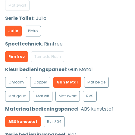
Mat zwart
Serie Toilet
:
Julio
Julio
Pietro
Spoeltechniek
:
Rimfree
Rimfree
Tornado Flush
Kleur bedieningspaneel
:
Gun Metal
Chroom
Copper
Gun Metal
Mat beige
Mat goud
Mat wit
Mat zwart
RVS
Materiaal bedieningspaneel
:
ABS kunststof
ABS kunststof
Rvs 304
Serie bedieningspaneel
:
Flat