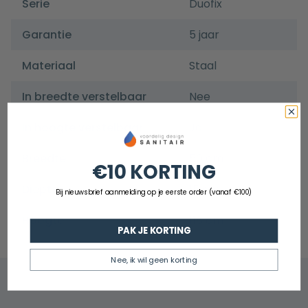
Serie
Duofix
Garantie
5 jaar
Materiaal
Staal
In breedte verstelbaar
Nee
In hoogte verstelbaar
Ja
Breedte
50 cm
€10 KORTING
Diepte
15 cm
Bij nieuwsbrief aanmelding op je eerste order (vanaf €100)
Hoogte
118 cm
PAK JE KORTING
Nee, ik wil geen korting