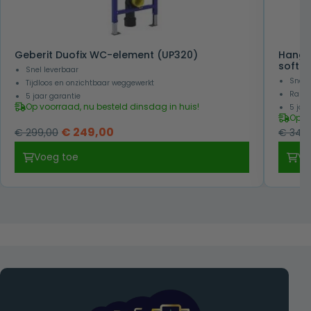
Geberit Duofix WC-element (UP320)
Hangen
softcl
Snel leverbaar
Snel 
Tijdloos en onzichtbaar weggewerkt
Randl
5 jaar garantie
Op voorraad, nu besteld dinsdag in huis!
5 jaa
Op v
Oorspronkelijke
Huidige
€
249,00
€
299,00
€
349,
prijs
prijs
Voeg toe
Vo
was:
is:
€ 299,00.
€ 249,00.