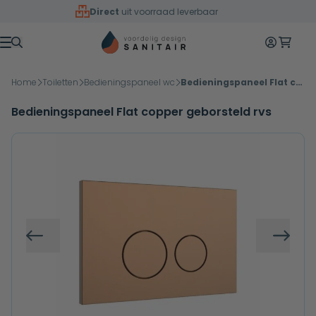
Overslaan naar inhoud
Direct
uit voorraad leverbaar
0
Mijn accoun
Winkelw
Menu
Home
Toiletten
Bedieningspaneel wc
Bedieningspaneel Flat copper geborsteld rvs
Bedieningspaneel Flat copper geborsteld rvs
Vorige
Volg