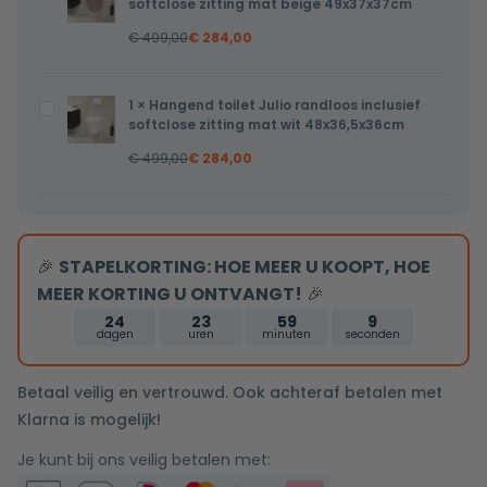
softclose
softclose zitting mat beige 49x37x37cm
49x37x37cm
toilet
zitting
€
499,00
€
284,00
Pietro
mat
randloos
wit
inclusief
1
×
Hangend toilet Julio randloos inclusief
Hangend
49x37x37cm
softclose
softclose zitting mat wit 48x36,5x36cm
toilet
zitting
€
499,00
€
284,00
Julio
mat
randloos
beige
inclusief
49x37x37cm
softclose
🎉
STAPELKORTING: HOE MEER U KOOPT, HOE
zitting
MEER KORTING U ONTVANGT!
🎉
mat
24
23
59
9
wit
dagen
uren
minuten
seconden
48x36,5x36cm
Betaal veilig en vertrouwd. Ook achteraf betalen met
Klarna is mogelijk!
Je kunt bij ons veilig betalen met: