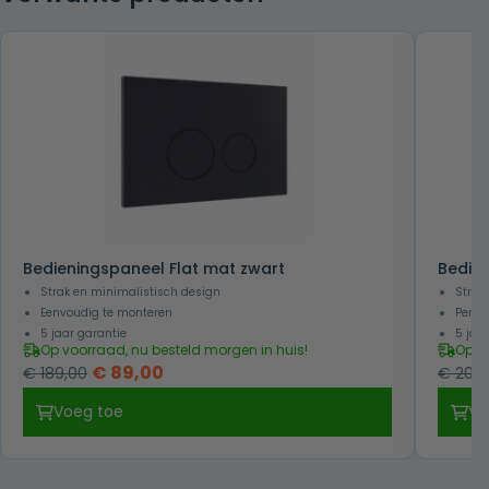
Bedieningspaneel Flat mat zwart
Bedien
Strak en minimalistisch design
Strak
Eenvoudig te monteren
Perfe
5 jaar garantie
5 jaa
Op voorraad, nu besteld morgen in huis!
Op v
Oorspronkelijke
Huidige
€
89,00
€
189,00
€
209,
prijs
prijs
Voeg toe
Vo
was:
is:
€ 189,00.
€ 89,00.