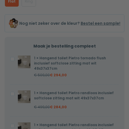
Flat
Ring
Nog niet zeker over de kleur?
Bestel een sample!
Maak je bestelling compleet
1
×
Hangend toilet Pietro tornado flush
Hangend
inclusief softclose zitting mat wit
toilet
49x37x37cm
Pietro
€
509,00
€
294,00
tornado
flush
1
×
Hangend toilet Pietro randloos inclusief
Hangend
inclusief
softclose zitting mat wit 49x37x37cm
toilet
softclose
€
499,00
€
284,00
Pietro
zitting
randloos
mat
inclusief
wit
1
×
Hangend toilet Pietro randloos inclusief
Hangend