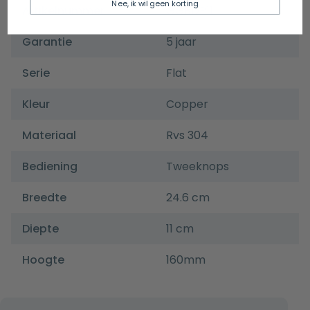
Nee, ik wil geen korting
Artikelnummer
GGBDP11
Garantie
5 jaar
Serie
Flat
Kleur
Copper
Materiaal
Rvs 304
Bediening
Tweeknops
Breedte
24.6 cm
Diepte
11 cm
Hoogte
160mm