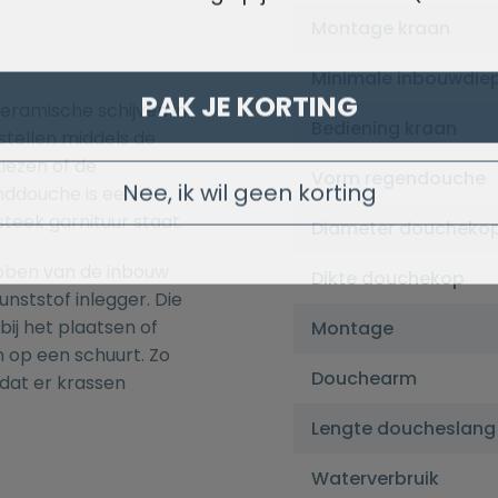
Montage kraan
Minimale inbouwdie
PAK JE KORTING
eramische schijven in
Bediening kraan
tellen middels de
kiezen of de
Vorm regendouche
Nee, ik wil geen korting
nddouche is een
teek garnituur staat.
Diameter doucheko
ebben van de inbouw
Dikte douchekop
nststof inlegger. Die
ij het plaatsen of
Montage
 op een schuurt. Zo
Douchearm
dat er krassen
Lengte doucheslang
Waterverbruik