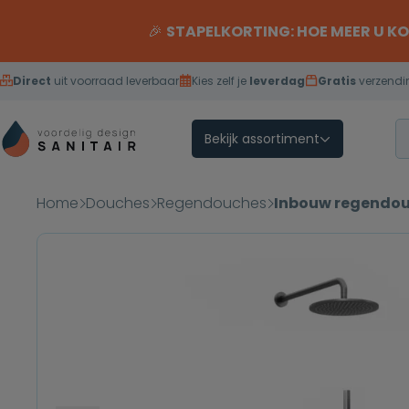
Overslaan naar inhoud
🎉
STAPELKORTING: HOE MEER U K
Direct
uit voorraad leverbaar
Kies zelf je
leverdag
Gratis
verzendi
Bekijk assortiment
Home
Douches
Regendouches
Inbouw regendou