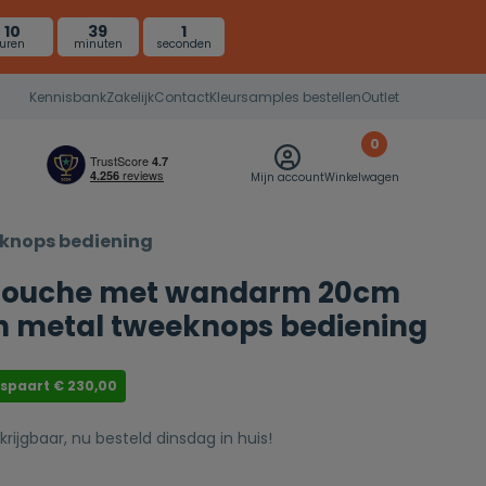
10
39
0
uren
minuten
seconden
Kennisbank
Zakelijk
Contact
Kleursamples bestellen
Outlet
0
Mijn account
Winkelwagen
knops bediening
douche met wandarm 20cm
 metal tweeknops bediening
espaart
€
230,00
krijgbaar, nu besteld dinsdag in huis!