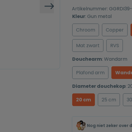
Artikelnummer:
GGRDI39
Volgende
Kleur
:
Gun metal
Chroom
Copper
Mat zwart
RVS
Douchearm
:
Wandarm
Plafond arm
Wand
Diameter douchekop
:
2
20 cm
25 cm
3
Nog niet zeker over 