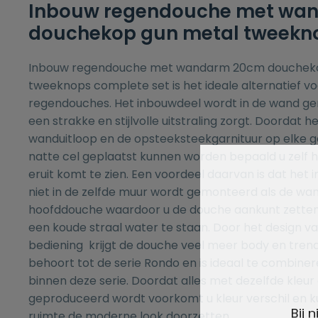
Inbouw regendouche met wa
douchekop gun metal tweekno
Inbouw regendouche met wandarm 20cm doucheko
tweeknops complete set is het ideale alternatief 
regendouches. Het inbouwdeel wordt in de wand g
een strakke en stijlvolle uitstraling zorgt. Doordat h
wanduitloop en de opsteeksteekgarnituur op elke ge
natte cel geplaatst kunnen worden bepaald u zel
eruit komt te zien. Een voordeel daarvan is dat het
niet in de zelfde muur wordt gemonteerd als de wa
hoofddouche waardoor u de douche aankunt zette
een koude straal water te staan. Door het design 
bediening krijgt de douche veel meer body en trendy
behoort tot de serie Rondo en is ideaal te combiner
binnen deze serie. Doordat alles met dezelfde kleur
geproduceerd wordt voorkomt u kleur verschil en kun
Bij 
ruimte de moderne look doorzetten.