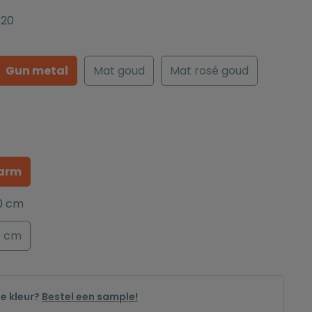
-20
Gun metal
Mat goud
Mat rosé goud
arm
0 cm
0 cm
de kleur?
Bestel een sample!