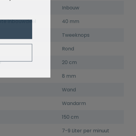
Inbouw
pte inbouwdeel
40 mm
Tweeknops
Rond
p
20 cm
8 mm
Wand
Wandarm
150 cm
7-9 Liter per minuut