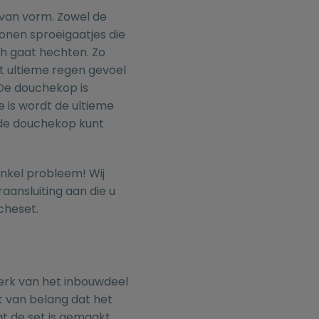
van vorm. Zowel de
onen sproeigaatjes die
ch gaat hechten. Zo
et ultieme regen gevoel
De douchekop is
 is wordt de ultieme
 de douchekop kunt
enkel probleem! Wij
raansluiting
aan die u
cheset.
erk van het inbouwdeel
et van belang dat het
dat de set is gemaakt