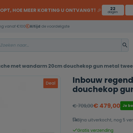
22
OOPT, HOE MEER KORTING U ONTVANGT!
🎉
dagen
ng vanaf €100
Altijd
de voordeligste
che met wandarm 20cm douchekop gun metal twee
Inbouw regen
Deal
douchekop gun
€
479,00
€
709,00
Je b
Oorspronkelijke
Huidige
prijs
prijs
Bijna uitverkocht, nog 5 ver
was:
is:
Gratis verzending
€ 709,00.
€ 479,00.