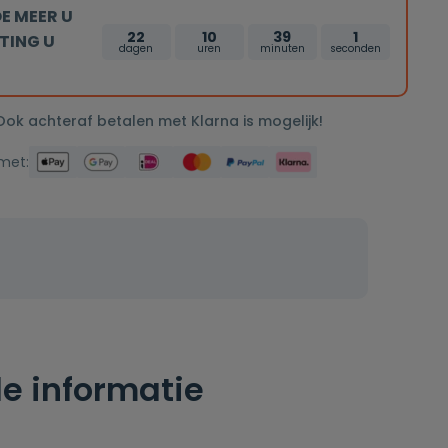
E MEER U
22
10
39
0
TING U
dagen
uren
minuten
seconden
 Ook achteraf betalen met Klarna is mogelijk!
 met:
e informatie