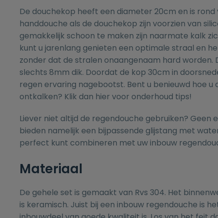
De douchekop heeft een diameter 20cm en is rond 
handdouche als de douchekop zijn voorzien van silic
gemakkelijk schoon te maken zijn naarmate kalk zi
kunt u jarenlang genieten een optimale straal en h
zonder dat de stralen onaangenaam hard worden. 
slechts 8mm dik. Doordat de kop 30cm in doorsnede
regen ervaring nagebootst. Bent u benieuwd hoe u
ontkalken? Klik dan
hier
voor onderhoud tips!
Liever niet altijd de regendouche gebruiken? Geen 
bieden namelijk een bijpassende
glijstang met wate
perfect kunt combineren met uw inbouw regendou
Materiaal
De gehele set is gemaakt van Rvs 304. Het binnenw
is keramisch. Juist bij een inbouw regendouche is h
inbouwdeel van goede kwaliteit is. Los van het feit 