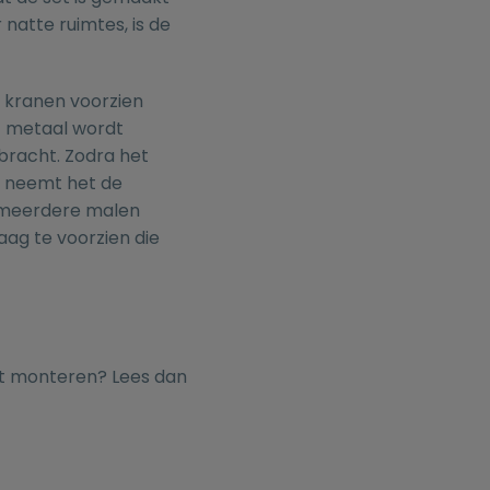
natte ruimtes, is de
t kranen voorzien
t metaal wordt
racht. Zodra het
 neemt het de
t meerdere malen
aag te voorzien die
nt monteren? Lees dan