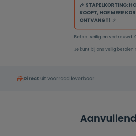
20cm
🎉
STAPELKORTING: HO
1/2"
douchekop
KOOPT, HOE MEER KOR
gun
ONTVANGT!
🎉
metal
tweeknops
Betaal veilig en vertrouwd.
bediening
Je kunt bij ons veilig betalen
aantal
Direct
uit voorraad leverbaar
Aanvullend