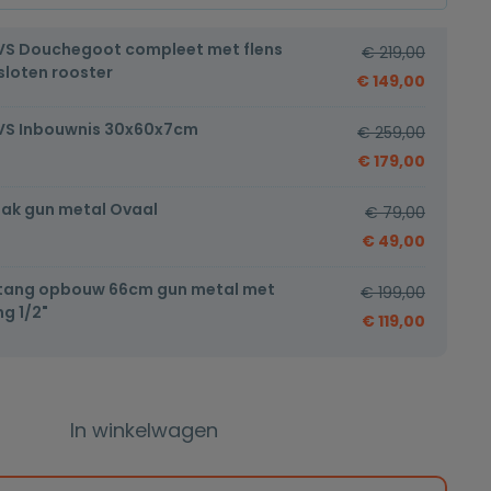
VS Douchegoot compleet met flens
€
219,00
loten rooster
€
149,00
VS Inbouwnis 30x60x7cm
€
259,00
€
179,00
k gun metal Ovaal
€
79,00
€
49,00
stang opbouw 66cm gun metal met
€
199,00
g 1/2"
€
119,00
In winkelwagen