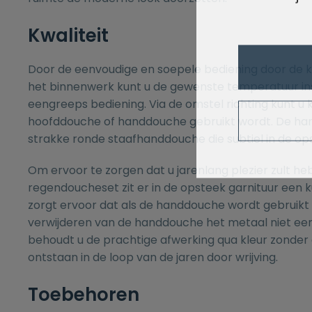
Kwaliteit
Door de eenvoudige en soepele bediening door de k
het binnenwerk kunt u de gewenste temperatuur ins
eengreeps bediening. Via de omstel richting kunt u 
hoofddouche of handdouche gebruikt wordt. De ha
strakke ronde staafhanddouche die subtiel in de ops
Om ervoor te zorgen dat u jarenlang plezier zult h
regendoucheset zit er in de opsteek garnituur een ku
zorgt ervoor dat als de handdouche wordt gebruikt b
verwijderen van de handdouche het metaal niet een
behoudt u de prachtige afwerking qua kleur zonder 
ontstaan in de loop van de jaren door wrijving.
Toebehoren