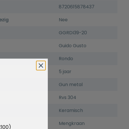
8720615878437
ezig
Nee
GGRDI39-20
Guido Gusto
Rondo
5 jaar
Gun metal
Rvs 304
Keramisch
Mengkraan
€100)