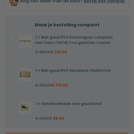
Nog niet zeker over de kleur?
Bestel een sample!
Maak je bestelling compleet
1
×
Mat goud RVS Douchegoot compleet
Mat
met flens 70x7x6,7cm gesloten rooster
goud
€
189,00
€
129,00
RVS
Douchegoot
compleet
1
×
Mat goud RVS Inbouwnis 30x60x7cm
Mat
met
goud
flens
€
259,00
€
175,00
RVS
70x7x6,7cm
Inbouwnis
gesloten
30x60x7cm
1
×
Handdoekhaak mat goud Rond
Handdoekhaak
rooster
mat
€
79,00
€
39,00
goud
Rond