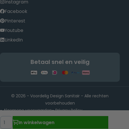
Instagram
Facebook
Pinterest
Youtube
LinkedIn
Betaal snel en veilig
© 2026 - Voordelig Design Sanitair - Alle rechten
voorbehouden
Algemene voorwaarden
Privacy Policy
-
-
Rietwijkeroordweg 22, 1432 JE Aalsmeer KvK-nummer:
-
Hoeveelheid
In winkelwagen
88902501