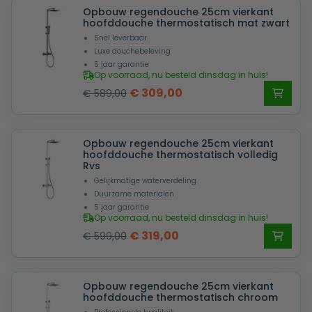
Opbouw regendouche 25cm vierkant
hoofddouche thermostatisch mat zwart
Snel leverbaar
Luxe douchebeleving
5 jaar garantie
Op voorraad, nu besteld dinsdag in huis!
Oorspronkelijke
Huidige
€
309,00
€
589,00
prijs
prijs
was:
is:
Opbouw regendouche 25cm vierkant
€ 589,00.
€ 309,00.
hoofddouche thermostatisch volledig
Rvs
Gelijkmatige waterverdeling
Duurzame materialen
5 jaar garantie
Op voorraad, nu besteld dinsdag in huis!
Oorspronkelijke
Huidige
€
319,00
€
599,00
prijs
prijs
was:
is:
Opbouw regendouche 25cm vierkant
€ 599,00.
€ 319,00.
hoofddouche thermostatisch chroom