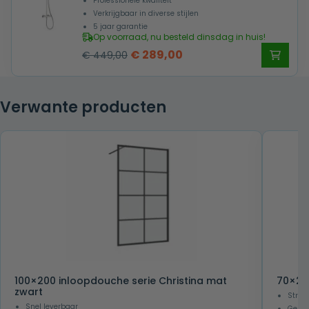
Professionele kwaliteit
Verkrijgbaar in diverse stijlen
5 jaar garantie
Op voorraad, nu besteld dinsdag in huis!
Oorspronkelijke
Huidige
€
289,00
€
449,00
prijs
prijs
was:
is:
Verwante producten
€ 449,00.
€ 289,00.
100×200 inloopdouche serie Christina mat
70×20
zwart
Strak
Snel leverbaar
Gesch