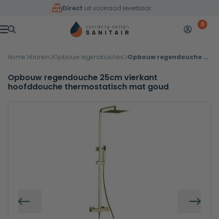
Overslaan naar inhoud
Direct
uit voorraad leverbaar
0
Mijn accoun
Winkelw
Menu
Home
Kranen
Opbouw regendouches
Opbouw regendouche 25cm vierkant hoofddouche thermostatisch mat goud
Opbouw regendouche 25cm vierkant
hoofddouche thermostatisch mat goud
Vorige
Volg