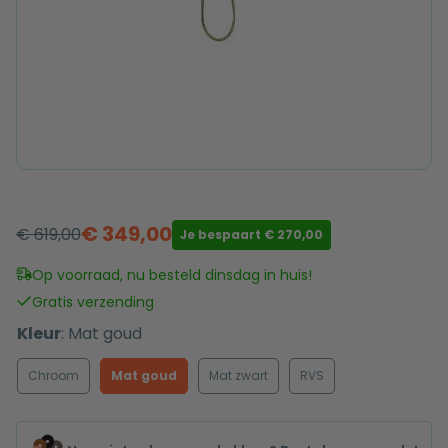
€
349,00
€
619,00
Je bespaart
€
270,00
Oorspronkelijke
Huidige
prijs
prijs
Op voorraad, nu besteld dinsdag in huis!
was:
is:
Gratis verzending
€ 619,00.
€ 349,00.
Kleur
:
Mat goud
Chroom
Mat goud
Mat zwart
RVS