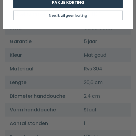
EAN
8720701507166
PAK JE KORTING
Artikelnummer
GGHD04
Nee, ik wil geen korting
Merk
Guido Gusto
Garantie
5 jaar
Kleur
Mat goud
Materiaal
Rvs 304
Lengte
20,6 cm
Diameter handdouche
2,4 cm
Vorm handdouche
Staaf
Aantal standen
1