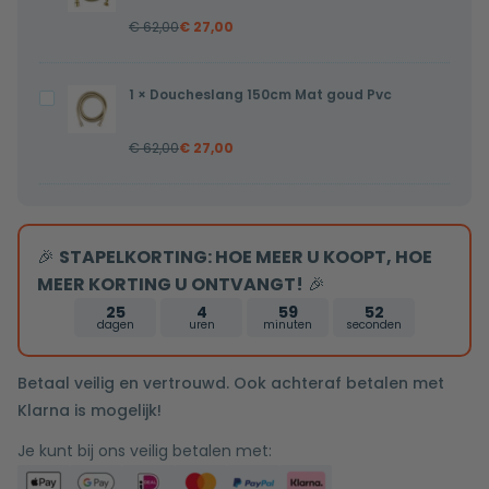
150cm
€
62,00
€
27,00
Mat
goud
1
×
Doucheslang 150cm Mat goud Pvc
Doucheslang
150cm
€
62,00
€
27,00
Mat
goud
Pvc
🎉
STAPELKORTING: HOE MEER U KOOPT, HOE
MEER KORTING U ONTVANGT!
🎉
25
4
59
51
dagen
uren
minuten
seconden
Betaal veilig en vertrouwd. Ook achteraf betalen met
Klarna is mogelijk!
Je kunt bij ons veilig betalen met: