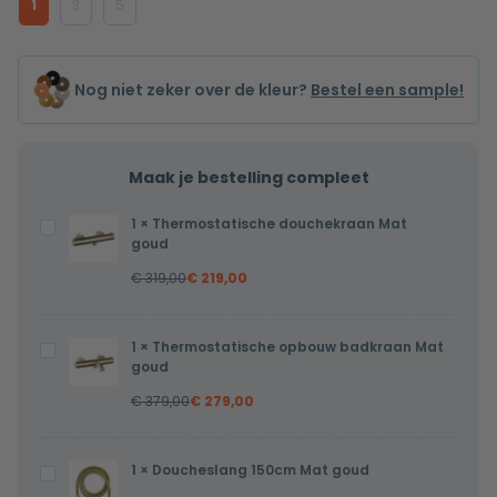
1
3
5
Nog niet zeker over de kleur?
Bestel een sample!
Maak je bestelling compleet
1
×
Thermostatische douchekraan Mat
Thermostatische
goud
douchekraan
€
319,00
€
219,00
Mat
goud
1
×
Thermostatische opbouw badkraan Mat
Thermostatische
goud
opbouw
€
379,00
€
279,00
badkraan
Mat
goud
1
×
Doucheslang 150cm Mat goud
Doucheslang