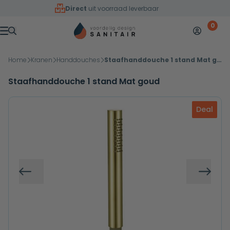
Overslaan naar inhoud
Direct
uit voorraad leverbaar
0
Mijn accoun
Winkelw
Menu
Home
Kranen
Handdouches
Staafhanddouche 1 stand Mat goud
Staafhanddouche 1 stand Mat goud
Deal
Vorige
Volg