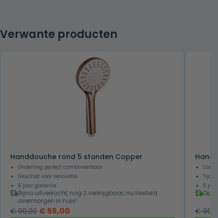
Verwante producten
Handdouche rond 5 standen Copper
Handd
Onderling perfect combineerbaar
Comfo
Geschikt voor renovatie
Tijdl
5 jaar garantie
5 jaa
Bijna uitverkocht, nog 2 verkrijgbaar, nu besteld
Op v
overmorgen in huis!
Oorspronkelijke
Huidige
€
55,00
€
99,00
€
89,0