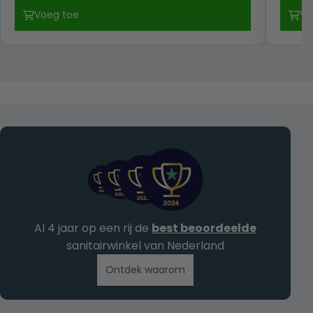
prijs
prijs
Voeg toe
Vo
was:
is:
€ 99,00.
€ 55,00.
Al 4 jaar op een rij de
best beoordeelde
sanitairwinkel van Nederland
Ontdek waarom