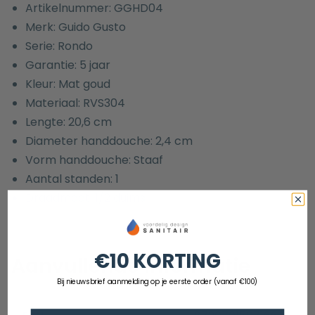
Artikelnummer: GGHD04
Merk: Guido Gusto
Serie: Rondo
Garantie: 5 jaar
Kleur: Mat goud
Materiaal: RVS304
Lengte: 20,6 cm
Diameter handdouche: 2,4 cm
Vorm handdouche: Staaf
Aantal standen: 1
Draadmaat: 1/2 duims
€10 KORTING
Aanvullende informatie
Bij nieuwsbrief aanmelding op je eerste order (vanaf €100)