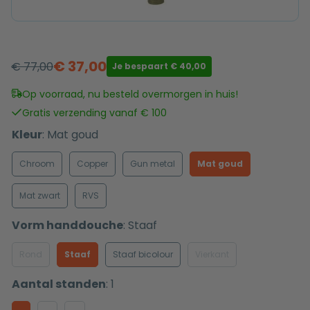
€
37,00
€
77,00
Je bespaart
€
40,00
Oorspronkelijke
Huidige
prijs
prijs
Op voorraad, nu besteld overmorgen in huis!
was:
is:
Gratis verzending vanaf € 100
€ 77,00.
€ 37,00.
Kleur
:
Mat goud
Chroom
Copper
Gun metal
Mat goud
Mat zwart
RVS
Vorm handdouche
:
Staaf
Rond
Staaf
Staaf bicolour
Vierkant
Aantal standen
:
1