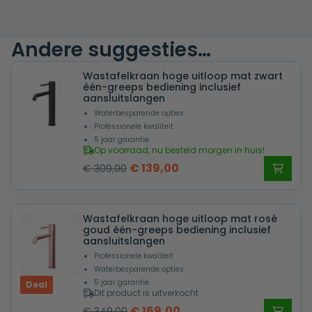
Andere suggesties…
Wastafelkraan hoge uitloop mat zwart
één-greeps bediening inclusief
aansluitslangen
Waterbesparende opties
Professionele kwaliteit
5 jaar garantie
Op voorraad, nu besteld morgen in huis!
Oorspronkelijke
Huidige
€
139,00
€
309,00
prijs
prijs
was:
is:
Wastafelkraan hoge uitloop mat rosé
€ 309,00.
€ 139,00.
goud één-greeps bediening inclusief
aansluitslangen
Professionele kwaliteit
Waterbesparende opties
5 jaar garantie
Deal
Dit product is uitverkocht
Oorspronkelijke
Huidige
€
169,00
€
349,00