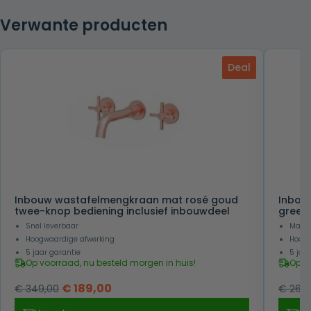
was:
is:
Verwante producten
€ 349,00.
€ 169,00.
Deal
Inbouw wastafelmengkraan mat rosé goud
Inbou
twee-knop bediening inclusief inbouwdeel
greeps
Snel leverbaar
Makke
Hoogwaardige afwerking
Hoogw
5 jaar garantie
5 jaa
Op voorraad, nu besteld morgen in huis!
Op v
Oorspronkelijke
Huidige
€
189,00
€
349,00
€
269,
prijs
prijs