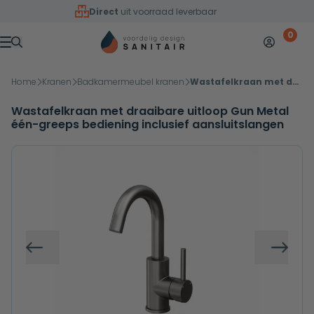
Overslaan naar inhoud
Direct
uit voorraad leverbaar
0
Mijn accoun
Winkelw
Menu
Home
Kranen
Badkamermeubel kranen
Wastafelkraan met draaibare uitloop Gun Metal één-greeps bediening inclusief aansluitslangen
Wastafelkraan met draaibare uitloop Gun Metal
één-greeps bediening inclusief aansluitslangen
Vorige
Volg