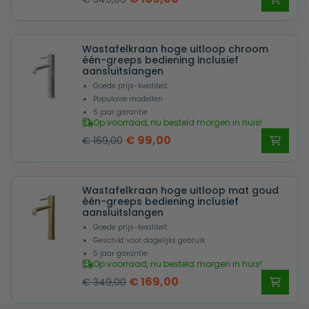
prijs
prijs
was:
is:
Wastafelkraan hoge uitloop chroom
€ 349,00.
€ 169,00.
één-greeps bediening inclusief
aansluitslangen
Goede prijs-kwaliteit
Populaire modellen
5 jaar garantie
Op voorraad, nu besteld morgen in huis!
Oorspronkelijke
Huidige
€
99,00
€
169,00
prijs
prijs
was:
is:
Wastafelkraan hoge uitloop mat goud
€ 169,00.
€ 99,00.
één-greeps bediening inclusief
aansluitslangen
Goede prijs-kwaliteit
Geschikt voor dagelijks gebruik
5 jaar garantie
Op voorraad, nu besteld morgen in huis!
Oorspronkelijke
Huidige
€
169,00
€
349,00
prijs
prijs