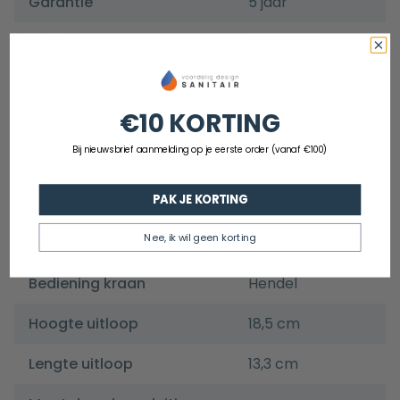
Garantie
5 jaar
Kleur
Gun metal
Materiaal
Rvs 304
€10 KORTING
Vorm
Rond
Bij nieuwsbrief aanmelding op je eerste order (vanaf €100)
Binnenwerk kraan
Keramisch
PAK JE KORTING
Soort kraan
Mengkraan
Nee, ik wil geen korting
Montage kraan
Opbouw
Bediening kraan
Hendel
Hoogte uitloop
18,5 cm
Lengte uitloop
13,3 cm