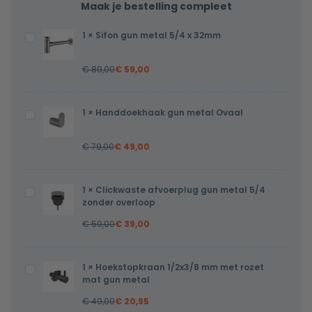
Maak je bestelling compleet
1
×
Sifon gun metal 5/4 x 32mm
Sifon
gun
€
89,00
€
59,00
metal
5/4
x
1
×
Handdoekhaak gun metal Ovaal
Handdoekhaak
32mm
gun
€
79,00
€
49,00
metal
Ovaal
1
×
Clickwaste afvoerplug gun metal 5/4
Clickwaste
zonder overloop
afvoerplug
€
59,00
€
39,00
gun
metal
5/4
1
×
Hoekstopkraan 1/2x3/8 mm met rozet
Hoekstopkraan
zonder
mat gun metal
1/2x3/8
overloop
€
49,00
€
20,95
mm