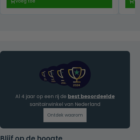
Voeg toe
Vo
was:
is:
€ 349,00.
€ 189,00.
Al 4 jaar op een rij de
best beoordeelde
sanitairwinkel van Nederland
Ontdek waarom
Blijf op de hoogte