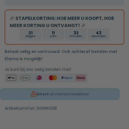
met
rozet
🎉
STAPELKORTING: HOE MEER U KOOPT, HOE
mat
MEER KORTING U ONTVANGT!
🎉
gun
metal
21
11
32
42
dagen
uren
minuten
seconden
Betaal veilig en vertrouwd. Ook achteraf betalen met
Klarna is mogelijk!
Je kunt bij ons veilig betalen met:
Direct
uit voorraad leverbaar
Artikelnummer:
GGWK038