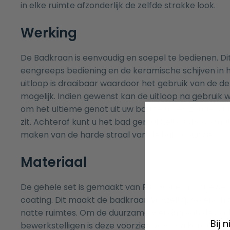
in elke ruimte afzonderlijk de zelfde strakke look.
Werking
De Badkraan is eenvoudig en soepel te bedienen. Di
eengreeps bediening en de keramische schijven in 
uitloop is draaibaar waardoor het gebruik van de de 
mogelijk. Indien gewenst kan de uitloop na gebrui
om het ultieme genot uit uw bad te halen zonder dat
zit. Achteraf kunt u het bad gemakkelijk schoon ma
maken van de harde straal van de handdouche.
Materiaal
De gehele set is gemaakt van Rvs 304 en is afgewe
coating. Dit maakt de badkraan vanzelfsprekend ui
natte ruimtes. Om de duurzame werking van de bad
Bij 
bewerkstelligen is deze voorzien van een keramisc