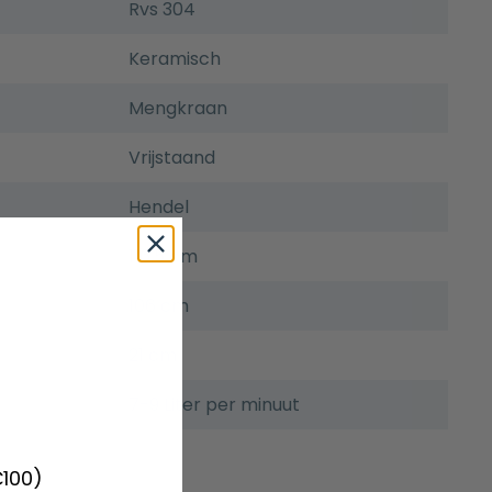
Rvs 304
Keramisch
Mengkraan
Vrijstaand
Hendel
116,5 cm
106 cm
21 cm
7-9 Liter per minuut
€100)