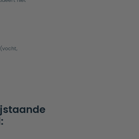
deert niet
(vocht,
ijstaande
: