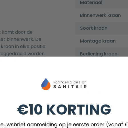
Materiaal
Binnenwerk kraan
Soort kraan
t komt door de
het binnenwerk. De
Montage kraan
kraan in elke positie
k weggedraaid worden
Bediening kraan
 de uitloop in de weg
Hoogte
ken door gebruikt te
Hoogte uitloop
Diepte uitloop
€10 KORTING
rkt met een Pvd
Waterverbruik
termate geschikt voor
kraan te
nieuwsbrief aanmelding op je eerste order (vanaf 
h binnenwerk. Naast de