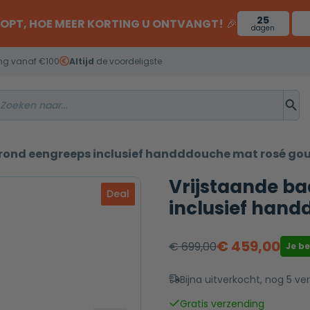
25
OOPT, HOE MEER KORTING U ONTVANGT!
🎉
dagen
ng vanaf €100
Altijd
de voordeligste
rond eengreeps inclusief handddouche mat rosé go
Vrijstaande b
Deal
inclusief han
€
459,00
€
699,00
Je b
Oorspronkelijke
Huidige
prijs
prijs
Bijna uitverkocht, nog 5 ve
was:
is:
Gratis verzending
€ 699,00.
€ 459,00.