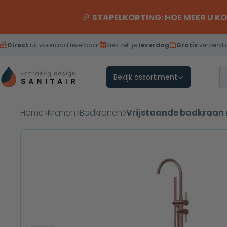
Overslaan naar inhoud
🎉
STAPELKORTING: HOE MEER U K
Direct
uit voorraad leverbaar
Kies zelf je
leverdag
Gratis
verzendi
Bekijk assortiment
Home
Kranen
Badkranen
Vrijstaande badkraan 