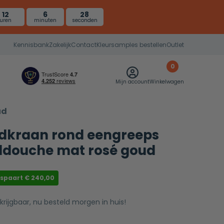
12
6
27
uren
minuten
seconden
Kennisbank
Zakelijk
Contact
Kleursamples bestellen
Outlet
0
Mijn account
Winkelwagen
ud
adkraan rond eengreeps
dddouche mat rosé goud
espaart
€
240,00
rkrijgbaar, nu besteld morgen in huis!