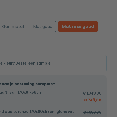
Gun metal
Mat goud
Mat rosé goud
de kleur?
Bestel een sample!
Maak je bestelling compleet
ad Silvan 170x81x58cm
€
1.349,00
€
749,00
and bad Lorenzo 170x80x58cm glans wit
€
1.399,00