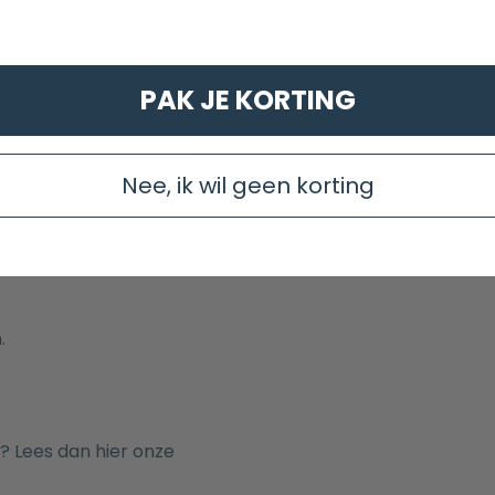
mooi uit blijft zien,
nststof inlegger.
 metalen en blijft de
PAK JE KORTING
de kranen van meerdere
 en ijzersterke
Nee, ik wil geen korting
acht middels een
d. Zodra het
t de coating de
.
 Lees dan hier onze