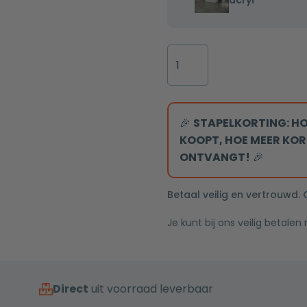
acryl
vrijstaand
bad
Lorenzo
Vrijstaande
170x80x58cm
badkraan
glans
rond
wit
eengreeps
acryl
inclusief
🎉
STAPELKORTING: HO
handddouche
KOOPT, HOE MEER KOR
mat
ONTVANGT!
🎉
rosé
goud
Betaal veilig en vertrouwd.
aantal
Je kunt bij ons veilig betalen
Direct
uit voorraad leverbaar