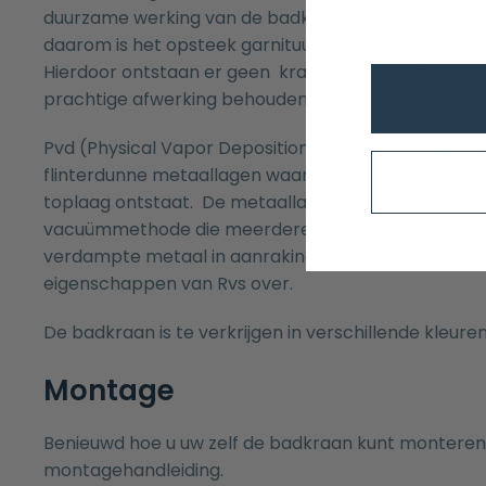
duurzame werking van de badkraan wilt u dat deze er 
daarom is het opsteek garnituur voorzien van een ku
Hierdoor ontstaan er geen krassen door wrijving van
prachtige afwerking behouden.
Pvd (Physical Vapor Deposition) coating voorziet 
flinterdunne metaallagen waardoor er een modieuze
toplaag ontstaat. De metaallagen worden aangebr
vacuümmethode die meerdere malen wordt herhaal
verdampte metaal in aanraking komt met Rvs neem
eigenschappen van Rvs over.
De badkraan is te verkrijgen in verschillende kleuren
Montage
Benieuwd hoe u uw zelf de badkraan kunt monteren?
montagehandleiding.