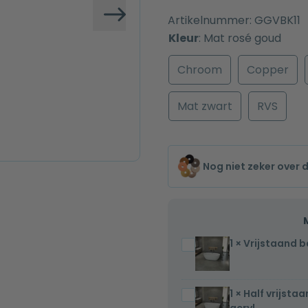
Artikelnummer:
GGVBK11
Volgende
Kleur
:
Mat rosé goud
Chroom
Copper
Mat zwart
RVS
Nog niet zeker over 
1
×
Vrijstaand b
Vrijstaand
bad
Silvan
1
×
Half vrijsta
Half
170x81x58cm