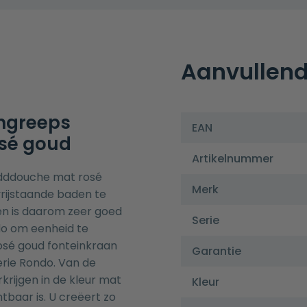
Aanvullend
engreeps
EAN
osé goud
Artikelnummer
ndddouche mat rosé
Merk
vrijstaande baden
te
en is daarom zeer goed
Serie
do om eenheid te
osé goud fonteinkraan
Garantie
rie Rondo. Van de
rkrijgen in de kleur mat
Kleur
tbaar is. U creëert zo