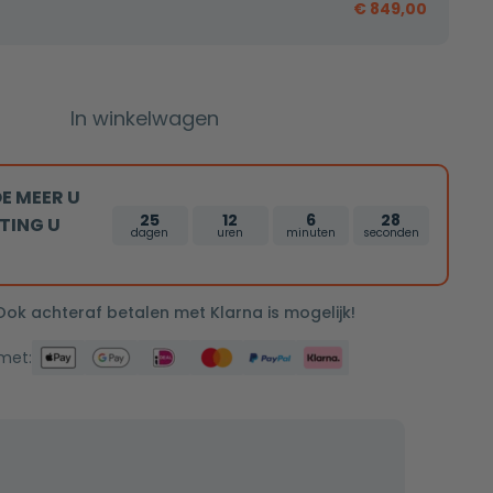
€
849,00
In winkelwagen
E MEER U
25
12
6
27
TING U
dagen
uren
minuten
seconden
 Ook achteraf betalen met Klarna is mogelijk!
 met: