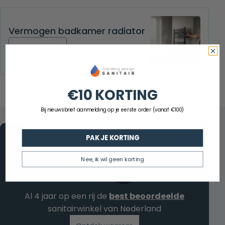
Vermogen badkamer radiator
Meer info over Vermogen badkamer radiator
Meer info
€10 KORTING
Bij nieuwsbrief aanmelding op je eerste order (vanaf €100)
PAK JE KORTING
Nee, ik wil geen korting
Al 4 jaar op een rij de
best beoordeelde
sanitairwinkel van Nederland