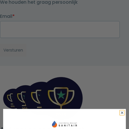
We houden het graag persoonlijk
Email
*