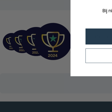
Bij 
Al 4 jaar 
Ontdek waarom