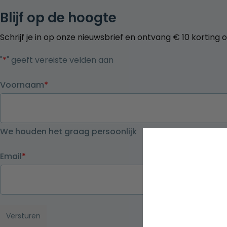
Blijf op de hoogte
Schrijf je in op onze nieuwsbrief en ontvang € 10 korting 
"
*
" geeft vereiste velden aan
Voornaam
*
We houden het graag persoonlijk
Email
*