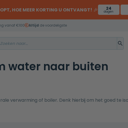
24
OOPT, HOE MEER KORTING U ONTVANGT!
🎉
dagen
ng vanaf €100
Altijd
de voordeligste
m water naar buiten
ale verwarming of boiler. Denk hierbij om het goed te iso