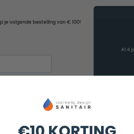
op je volgende bestelling van € 100!
Al 4 
€10 KORTING