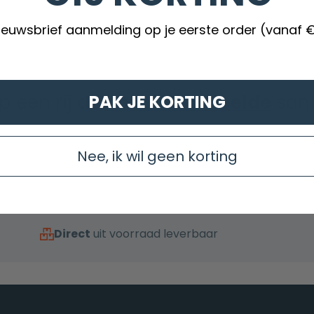
nieuwsbrief aanmelding op je eerste order (vanaf 
op een rij de
best beoordeelde
sani
PAK JE KORTING
Nee, ik wil geen korting
Direct
uit voorraad leverbaar