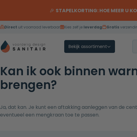
Overslaan naar inhoud
🎉
STAPELKORTING: HOE MEER U K
Direct
uit voorraad leverbaar
Kies zelf je
leverdag
Gratis
verzendi
Bekijk assortiment
Kan ik ook binnen war
brengen?
Ja, dat kan. Je kunt een aftakking aanleggen van de centr
eventueel een mengkraan toe te passen.