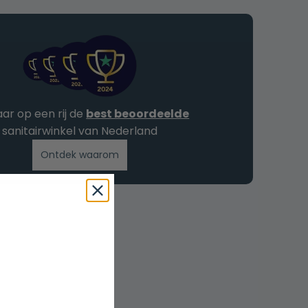
jaar op een rij de
best beoordeelde
sanitairwinkel van Nederland
Ontdek waarom