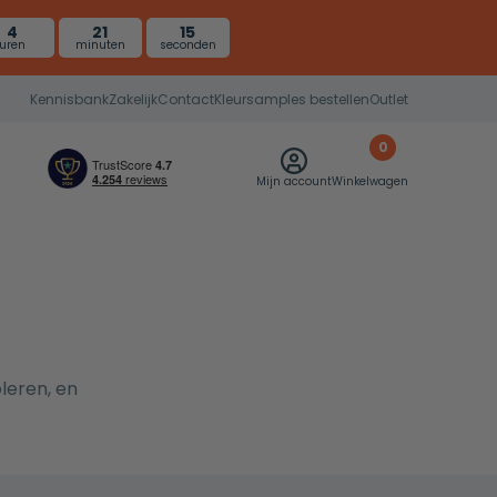
4
21
14
uren
minuten
seconden
Kennisbank
Zakelijk
Contact
Kleursamples bestellen
Outlet
0
Mijn account
Winkelwagen
leren, en