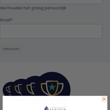
We houden het graag persoonlijk
Email
*