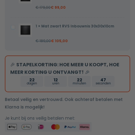
Zwart
flens
€
179,00
€
99,00
RVS
80x7x6,7cm
Inbouwnis
gesloten
30x30x7cm
1
×
Mat zwart RVS Inbouwnis 30x30x10cm
Mat
rooster
zwart
€
189,00
€
105,00
RVS
Inbouwnis
30x30x10cm
🎉
STAPELKORTING: HOE MEER U KOOPT, HOE
MEER KORTING U ONTVANGT!
🎉
22
12
22
46
dagen
uren
minuten
seconden
Betaal veilig en vertrouwd. Ook achteraf betalen met
Klarna is mogelijk!
Je kunt bij ons veilig betalen met: