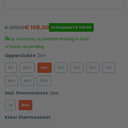
€
109,00
€
209,00
Je bespaart
€
100,00
Oorspronkelijke
Huidige
prijs
prijs
Op voorraad, nu besteld dinsdag in huis!
was:
is:
Gratis verzending
€ 209,00.
€ 109,00.
Oppervlakte
:
2m²
1m²
1,5m²
2m²
3m²
4m²
5m²
7m²
8m²
9m²
10m²
Incl. thermostaat
:
Nee
Ja
Nee
Kleur thermostaat
: