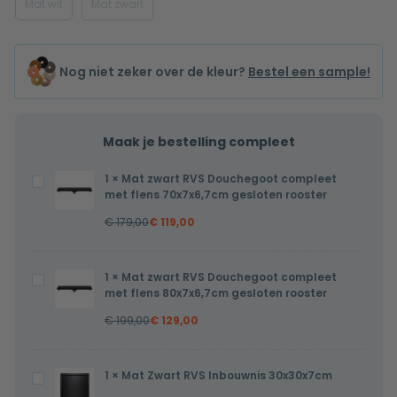
Mat wit
Mat zwart
Nog niet zeker over de kleur?
Bestel een sample!
Maak je bestelling compleet
1
×
Mat zwart RVS Douchegoot compleet
Mat
met flens 70x7x6,7cm gesloten rooster
zwart
€
179,00
€
119,00
RVS
Douchegoot
compleet
1
×
Mat zwart RVS Douchegoot compleet
Mat
met
met flens 80x7x6,7cm gesloten rooster
zwart
flens
€
199,00
€
129,00
RVS
70x7x6,7cm
Douchegoot
gesloten
compleet
1
×
Mat Zwart RVS Inbouwnis 30x30x7cm
Mat
rooster
met