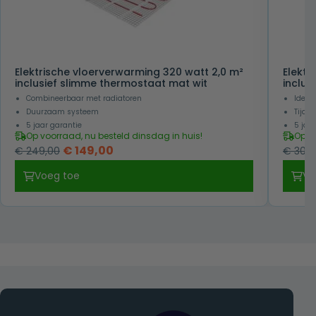
Elektrische vloerverwarming 320 watt 2,0 m²
Elektr
inclusief slimme thermostaat mat wit
inclus
Combineerbaar met radiatoren
Ideaa
Duurzaam systeem
Tijdlo
5 jaar garantie
5 jaa
Op voorraad, nu besteld dinsdag in huis!
Op v
Oorspronkelijke
Huidige
€
149,00
€
249,00
€
309,
prijs
prijs
Voeg toe
Vo
was:
is:
€ 249,00.
€ 149,00.