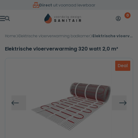
Overslaan naar inhoud
Direct
uit voorraad leverbaar
0
Mijn accoun
Winkelw
Menu
Home
Elektrische vloerverwarming badkamer
Elektrische vloerverwarming 320 watt 2,0 m²
Elektrische vloerverwarming 320 watt 2,0 m²
Deal
Vorige
Volg