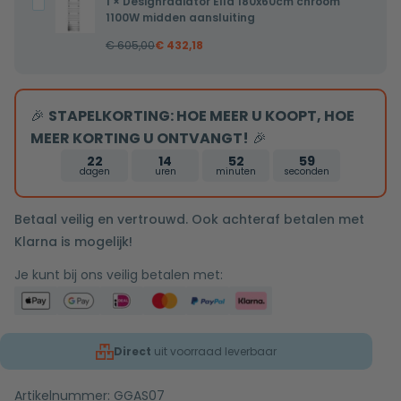
1
×
Designradiator Ella 180x60cm chroom
Designradiator
midden
1100W midden aansluiting
Ella
aansluiting
€
605,00
€
432,18
180x60cm
chroom
1100W
🎉
STAPELKORTING: HOE MEER U KOOPT, HOE
midden
MEER KORTING U ONTVANGT!
🎉
aansluiting
22
14
52
58
dagen
uren
minuten
seconden
Betaal veilig en vertrouwd. Ook achteraf betalen met
Klarna is mogelijk!
Je kunt bij ons veilig betalen met:
Direct
uit voorraad leverbaar
Artikelnummer:
GGAS07