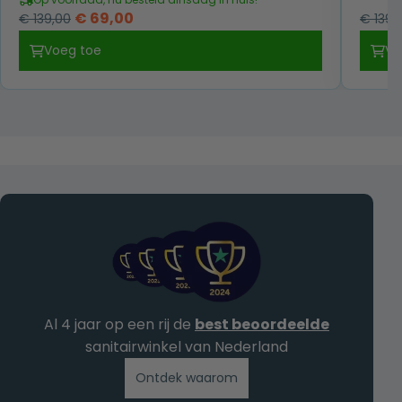
Oorspronkelijke
Huidige
€
69,00
€
139,00
€
139,
prijs
prijs
Voeg toe
Vo
was:
is:
€ 139,00.
€ 69,00.
Al 4 jaar op een rij de
best beoordeelde
sanitairwinkel van Nederland
Ontdek waarom