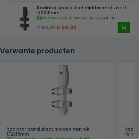
was:
is:
Radiator aansluitset midden mat zwart
€ 139,00.
€ 69,00.
1/2X16mm
Op voorraad, nu besteld dinsdag in huis!
Oorspronkelijke
Huidige
€
69,00
€
139,00
prijs
prijs
was:
is:
Verwante producten
€ 139,00.
€ 69,00.
Radiator aansluitset midden mat wit
Radiat
1/2X16mm
Op v
Op voorraad, nu besteld dinsdag in huis!