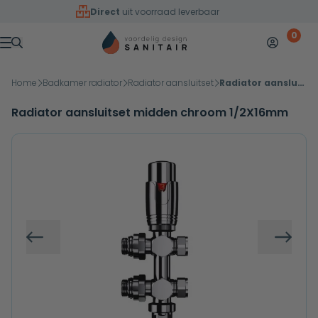
Overslaan naar inhoud
Direct
uit voorraad leverbaar
0
Mijn accoun
Winkelw
Menu
Home
Badkamer radiator
Radiator aansluitset
Radiator aansluitset midden chroom 1/2X16mm
Radiator aansluitset midden chroom 1/2X16mm
Vorige
Volg