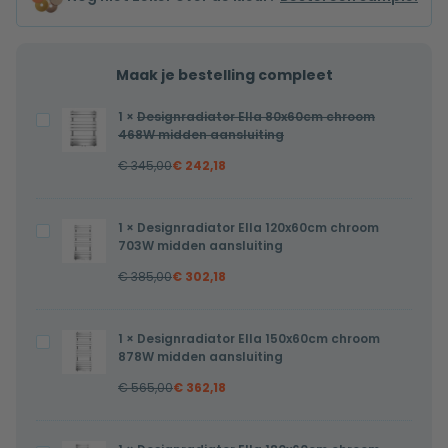
Maak je bestelling compleet
1
×
Designradiator Ella 80x60cm chroom
Designradiator
468W midden aansluiting
Ella
€
345,00
€
242,18
80x60cm
chroom
468W
1
×
Designradiator Ella 120x60cm chroom
Designradiator
midden
703W midden aansluiting
Ella
aansluiting
€
385,00
€
302,18
120x60cm
chroom
703W
1
×
Designradiator Ella 150x60cm chroom
Designradiator
midden
878W midden aansluiting
Ella
aansluiting
€
565,00
€
362,18
150x60cm
chroom
878W