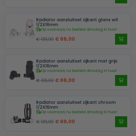
prijs
prijs
was:
is:
Radiator aansluitset zijkant glans wit
€ 139,00.
€ 69,00.
1/2X16mm
Op voorraad, nu besteld dinsdag in huis!
Oorspronkelijke
Huidige
€
69,00
€
139,00
prijs
prijs
was:
is:
Radiator aansluitset zijkant mat grijs
€ 139,00.
€ 69,00.
1/2X16mm
Op voorraad, nu besteld dinsdag in huis!
Oorspronkelijke
Huidige
€
69,00
€
139,00
prijs
prijs
was:
is:
Radiator aansluitset zijkant chroom
€ 139,00.
€ 69,00.
1/2X16mm
Op voorraad, nu besteld dinsdag in huis!
Oorspronkelijke
Huidige
€
69,00
€
139,00
prijs
prijs