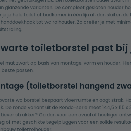
telt het gebruiksgemak. Een toiletborstelhouder zwart i
n glanzende varianten. De compleet gesloten houder houd
je je hele toilet of badkamer in één lijn af, dan sluiten
n handdoekhaak tot wc rolhouder. Zo creëer je met min
tstraling.
warte toiletborstel past bij
tel mat zwart op basis van montage, vorm en houder. Hie
 beste passen.
age (toiletborstel hangend zwa
warte wc borstel bespaart vloerruimte en oogt strak. Ha
k. De ronde variant uit de Rondo-serie meet 144,5 x 115
 Liever strakker? Ga dan voor een ovaal of hoekiger ontw
 of met geschikte tegelpluggen voor een solide resultaa
inbouw toiletrolhouder
.