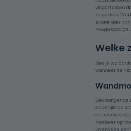
Naast de looks 
vingertasten da
beperken. Werk 
elkaar aan, va
hoogwaardige ui
Welke z
Kies je wc bors
wanneer ze het
Wandmont
Een hangende z
opgeruimde loo
en accessoires.
monteer op voeg
Overweeg een