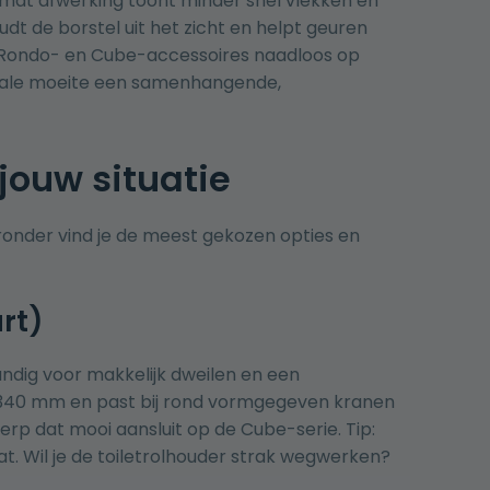
n mat afwerking toont minder snel vlekken en
t de borstel uit het zicht en helpt geuren
 de Rondo- en Cube-accessoires naadloos op
imale moeite een samenhangende,
 jouw situatie
ronder vind je de meest gekozen opties en
rt)
ndig voor makkelijk dweilen en een
 x 340 mm en past bij rond vormgegeven kranen
erp dat mooi aansluit op de Cube-serie. Tip:
t. Wil je de toiletrolhouder strak wegwerken?