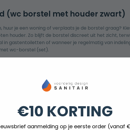
nd (wc borstel met houder zwart)
en, huur je een woning of verplaats je de borstel graag? 
n houder. Zo blijft de borstel discreet uit het zicht, terwij
aal in gastentoiletten of wanneer je regelmatig van indeli
met wc-borstel (set)
.
ond voor zachte lijnen, ovaal of hoekig voor een moderne
 voor snelle pakbaarheid, compleet gesloten voor een dis
combineer met bijpassende accessoires, zoals een
zwart
oud en hygiëne
€10 KORTING
onderhoud blijft je zwarte toiletborstel en houder langer m
nieuwsbrief aanmelding op je eerste order (vanaf 