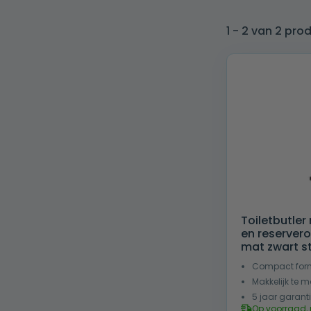
1 - 2 van 2 pro
Toiletbutler
en reserver
mat zwart s
Compact for
Makkelijk te 
5 jaar garant
Op voorraad, 