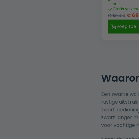
huis!
Gratis verzen
Oors
€
69
€
135,00
prijs
Voeg toe
was:
€ 135
Waarom 
Een zwarte wc 
rustige uitstra
zwart bedienin
zwart langer mo
voor vochtige r