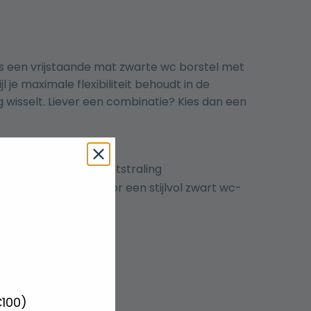
Kies een vrijstaande mat zwarte wc borstel met
l je maximale flexibiliteit behoudt in de
ng wisselt. Liever een combinatie? Kies dan een
, grafische look
crete, hygiënische uitstraling
e toiletrolhouder
, voor een stijlvol zwart wc-
ooi en hygiënisch.
€100)