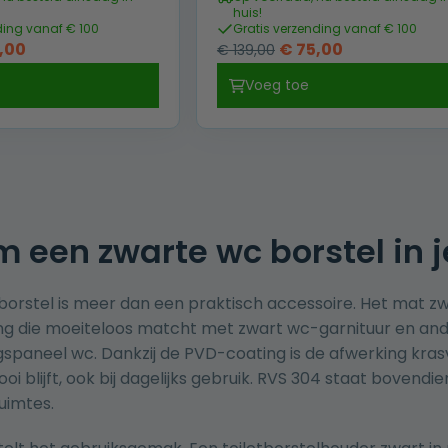
huis!
ding vanaf € 100
Gratis verzending vanaf € 100
pronkelijke
Huidige
Oorspronkelijke
Huidige
,00
€
75,00
€
139,00
prijs
prijs
prijs
Voeg toe
is:
was:
is:
,00.
€ 69,00.
€ 139,00.
€ 75,00.
een zwarte wc borstel in j
borstel is meer dan een praktisch accessoire. Het mat z
ling die moeiteloos matcht met zwart wc-garnituur en and
gspaneel wc
. Dankzij de PVD-coating is de afwerking krasv
oi blijft, ook bij dagelijks gebruik. RVS 304 staat bovend
uimtes.