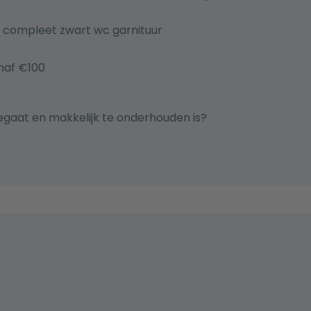
n compleet zwart wc garnituur
anaf €100
eegaat en makkelijk te onderhouden is?