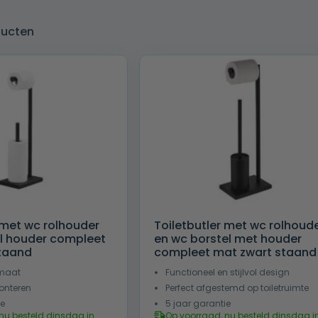
ducten
 met wc rolhouder
Toiletbutler met wc rolhoud
ol houder compleet
en wc borstel met houder
taand
compleet mat zwart staand
maat
Functioneel en stijlvol design
monteren
Perfect afgestemd op toiletruimte
ie
5 jaar garantie
nu besteld dinsdag in
Op voorraad, nu besteld dinsdag i