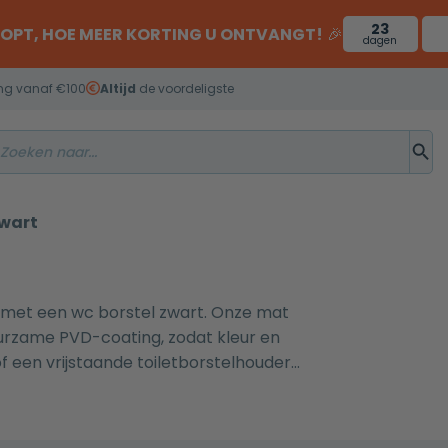
23
OOPT, HOE MEER KORTING U ONTVANGT!
🎉
dagen
ng vanaf €100
Altijd
de voordeligste
zwart
 met een wc borstel zwart. Onze mat
uurzame PVD-coating, zodat kleur en
of een vrijstaande toiletborstelhouder
 Cube-serie. Combineer voor een uniforme