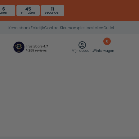
6
45
10
uren
minuten
seconden
Kennisbank
Zakelijk
Contact
Kleursamples bestellen
Outlet
0
Mijn account
Winkelwagen