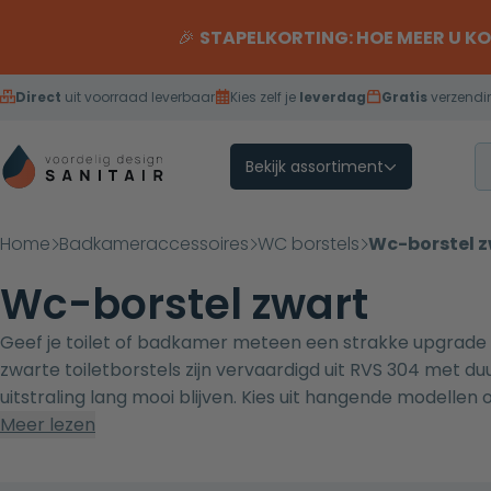
Overslaan naar inhoud
🎉
STAPELKORTING: HOE MEER U K
Direct
uit voorraad leverbaar
Kies zelf je
leverdag
Gratis
verzendi
Bekijk assortiment
Home
Badkameraccessoires
WC borstels
Wc-borstel 
Wc-borstel zwart
Geef je toilet of badkamer meteen een strakke upgrade
zwarte toiletborstels zijn vervaardigd uit RVS 304 met d
uitstraling lang mooi blijven. Kies uit hangende modellen 
zwart en combineer alles in één stijl met de Rondo- en
Meer lezen
look met
badkameraccessoires zwart
.