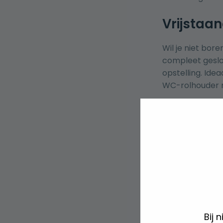
Vrijstaa
Wil je niet bor
compleet geslote
opstelling. Ide
WC-rolhouder 
Vormkeuze: r
Houder: open
Set-aanpak: 
garnituur
Onderh
Met het juiste 
Bij 