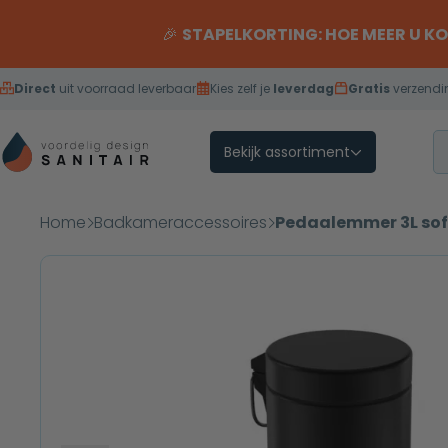
Overslaan naar inhoud
🎉
STAPELKORTING: HOE MEER U K
Direct
uit voorraad leverbaar
Kies zelf je
leverdag
Gratis
verzendi
Bekijk assortiment
Home
Badkameraccessoires
Pedaalemmer 3L sof