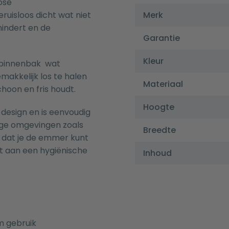
ose
ruisloos dicht wat niet
Merk
mindert en de
Garantie
Kleur
 binnenbak wat
akkelijk los te halen
Materiaal
hoon en fris houdt.
Hoogte
design en is eenvoudig
tige omgevingen zoals
Breedte
dat je de emmer kunt
t aan een hygiënische
Inhoud
m gebruik