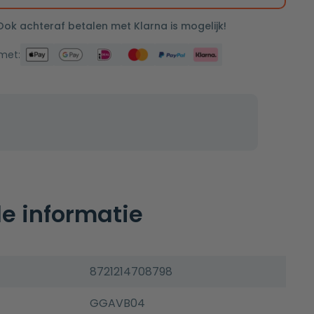
 Ook achteraf betalen met Klarna is mogelijk!
 met:
e informatie
8721214708798
GGAVB04