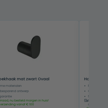
ekhaak mat zwart Ovaal
Handdoekbe
me materialen
Ruimtebespa
besparend ontwerp
Combineerba
garantie
5 jaar garant
rraad, nu besteld morgen in huis!
Bijna uitverk
 verzending vanaf € 100
in huis!