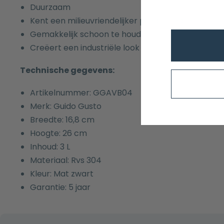
Duurzaam
Kent een milieuvriendelijker productieproces
Gemakkelijk schoon te houden
Creëert een industriële look
Technische gegevens:
Artikelnummer: GGAVB04
Merk: Guido Gusto
Breedte: 16,8 cm
Hoogte: 26 cm
Inhoud: 3 L
Materiaal: Rvs 304
Kleur: Mat zwart
Garantie: 5 jaar