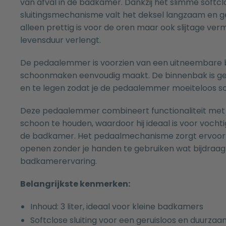
van afval in de badkamer. Dankzij het slimme softcl
sluitingsmechanisme valt het deksel langzaam en ge
alleen prettig is voor de oren maar ook slijtage ver
levensduur verlengt.
De pedaalemmer is voorzien van een uitneembare
schoonmaken eenvoudig maakt. De binnenbak is gem
en te legen zodat je de pedaalemmer moeiteloos sc
Deze pedaalemmer combineert functionaliteit met 
schoon te houden, waardoor hij ideaal is voor voch
de badkamer. Het pedaalmechanisme zorgt ervoor 
openen zonder je handen te gebruiken wat bijdraag
badkamerervaring.
Belangrijkste kenmerken:
Inhoud: 3 liter, ideaal voor kleine badkamers
Softclose sluiting voor een geruisloos en duurzaa