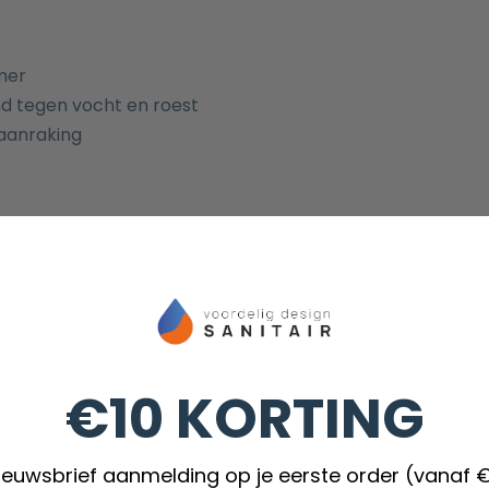
mer
nd tegen vocht en roest
 aanraking
hoogwaardig roestvrij
badkamer. Het
r ook bestand tegen
or vochtige ruimtes
€10 KORTING
(vocht,
nieuwsbrief aanmelding op je eerste order (vanaf 