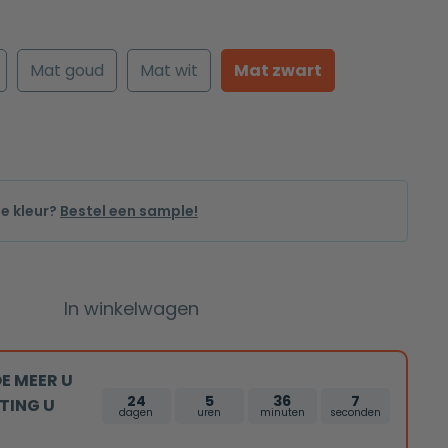
Mat goud
Mat wit
Mat zwart
de kleur?
Bestel een sample!
In winkelwagen
E MEER U
24
5
36
6
TING U
dagen
uren
minuten
seconden