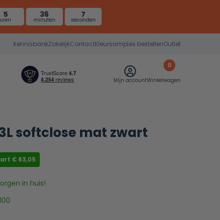
5
36
6
uren
minuten
seconden
Kennisbank
Zakelijk
Contact
Kleursamples bestellen
Outlet
0
Mijn account
Winkelwagen
L softclose mat zwart
aart
€
63,05
rgen in huis!
100
4