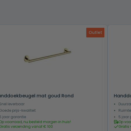
Outlet
anddoekbeugel mat goud Rond
Handdo
Snel leverbaar
Duurza
Goede prijs-kwaliteit
Ruimte
5 jaar garantie
5 jaar 
Op voorraad, nu besteld morgen in huis!
Op voo
Gratis verzending vanaf € 100
Gratis