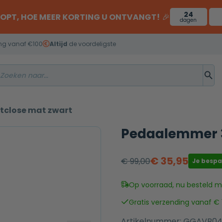
24
OOPT, HOE MEER KORTING U ONTVANGT!
🎉
dagen
ng vanaf €100
Altijd
de voordeligste
tclose mat zwart
Pedaalemmer 3
€
35,95
€
99,00
Je besp
Oorspronkelijke
Huidige
prijs
prijs
Op voorraad, nu besteld mo
was:
is:
Gratis verzending vanaf € 
€ 99,00.
€ 35,95.
Artikelnummer:
GGAVB0