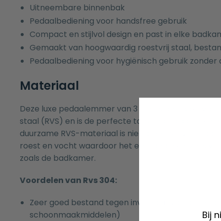
Uitneembare binnenbak
Pedaalbediening voor handsfree gebruik
Compact en stijlvol design en past in elke badka
Gemaakt van hoogwaardig roestvrij staal, besta
Pedaalbediening voor hygiënisch gebruik zonder
Materiaal
Deze luxe pedaalemmer van 3 liter is gemaakt van 
staal (RVS) en is de perfecte toevoeging aan elke 
duurzame RVS-materiaal is niet alleen stijlvol maa
roest en vocht waardoor het een ideale keuze is vo
zoals de badkamer.
Voordelen van Rvs 304:
Zeer goed bestand tegen invloeden van buitenaf 
Bij 
schoonmaakmiddelen)