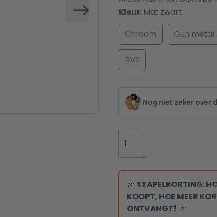
Kleur
:
Mat zwart
Volgende
Chroom
Gun metal
RVS
Nog niet zeker over 
Pedaalemmer
3L
softclose
mat
zwart
🎉
STAPELKORTING: HO
aantal
KOOPT, HOE MEER KOR
ONTVANGT!
🎉